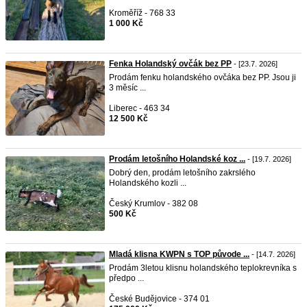
Kroměříž - 768 33
1 000 Kč
Fenka Holandský ovčák bez PP
- [23.7. 2026]
Prodám fenku holandského ovčáka bez PP. Jsou ji
3 měsíc ...
Liberec - 463 34
12 500 Kč
Prodám letošního Holandské koz ...
- [19.7. 2026]
Dobrý den, prodám letošního zakrslého
Holandského kozli ...
Český Krumlov - 382 08
500 Kč
Mladá klisna KWPN s TOP původe ...
- [14.7. 2026]
Prodám 3letou klisnu holandského teplokrevníka s
předpo ...
České Budějovice - 374 01