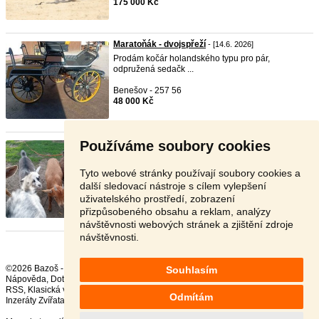
175 000 Kč
Maratoňák - dvojspřeží
- [14.6. 2026]
Prodám kočár holandského typu pro pár,
odpružená sedačk ...
Benešov - 257 56
48 000 Kč
Používáme soubory cookies
Holandská koza
- [9.6. 2026]
Prodám holandského zakrslého kozla, 3 měsíce
starý, na ...
Tyto webové stránky používají soubory cookies a
další sledovací nástroje s cílem vylepšení
Rychnov nad Kněžnou - 516 01
uživatelského prostředí, zobrazení
700 Kč
přizpůsobeného obsahu a reklam, analýzy
návštěvnosti webových stránek a zjištění zdroje
návštěvnosti.
©2026 Bazoš -
Inzerce, Bazar
Souhlasím
Nápověda
,
Dotazy
,
Hodnocení
,
Kontakt
,
Reklama
,
Podmínky
,
Ochrana údajů
,
RSS
,
Odmítám
Inzeráty Zvířata celkem:
41692
, za 24 hodin:
2336