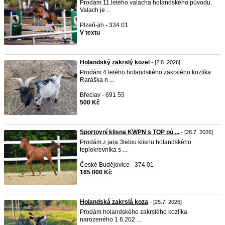
Prodám 11.letého valacha holandského původu.
Valach je ...
Plzeň-jih - 334 01
V textu
Holandský zakrslý kozel
- [2.8. 2026]
Prodám 4 letého holandského zakrslého kozlíka
Raráška n ...
Břeclav - 691 55
500 Kč
Sportovní klisna KWPN s TOP pů ...
- [28.7. 2026]
Prodám z jara 3letou klisnu holandského
teplokrevníka s ...
České Budějovice - 374 01
165 000 Kč
Holandská zakrslá koza
- [25.7. 2026]
Prodám holandského zakrslého kozlíka
narozeného 1.6.202 ...