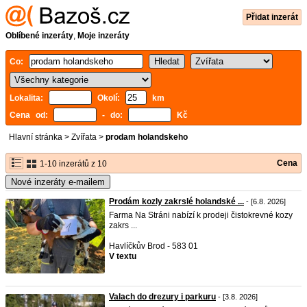
Přidat inzerát
Oblíbené inzeráty
,
Moje inzeráty
Co:
Lokalita:
Okolí:
km
Cena od:
- do:
Kč
Hlavní stránka
>
Zvířata
>
prodam holandskeho
Cena
1-10 inzerátů z 10
Nové inzeráty e-mailem
Prodám kozly zakrslé holandské ...
- [6.8. 2026]
Farma Na Stráni nabízí k prodeji čistokrevné kozy
zakrs ...
Havlíčkův Brod - 583 01
V textu
Valach do drezury i parkuru
- [3.8. 2026]