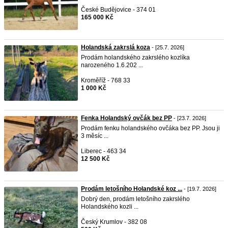
České Budějovice - 374 01
165 000 Kč
Holandská zakrslá koza
- [25.7. 2026]
Prodám holandského zakrslého kozlíka
narozeného 1.6.202 ...
Kroměříž - 768 33
1 000 Kč
Fenka Holandský ovčák bez PP
- [23.7. 2026]
Prodám fenku holandského ovčáka bez PP. Jsou ji
3 měsíc ...
Liberec - 463 34
12 500 Kč
Prodám letošního Holandské koz ...
- [19.7. 2026]
Dobrý den, prodám letošního zakrslého
Holandského kozli ...
Český Krumlov - 382 08