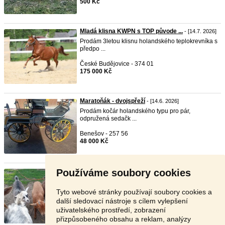
500 Kč
Mladá klisna KWPN s TOP původe ...
- [14.7. 2026]
Prodám 3letou klisnu holandského teplokrevníka s
předpo ...
České Budějovice - 374 01
175 000 Kč
Maratoňák - dvojspřeží
- [14.6. 2026]
Prodám kočár holandského typu pro pár,
odpružená sedačk ...
Benešov - 257 56
48 000 Kč
Používáme soubory cookies
Holandská koza
- [9.6. 2026]
Prodám holandského zakrslého kozla, 3 měsíce
starý, na ...
Tyto webové stránky používají soubory cookies a
další sledovací nástroje s cílem vylepšení
Rychnov nad Kněžnou - 516 01
uživatelského prostředí, zobrazení
700 Kč
přizpůsobeného obsahu a reklam, analýzy