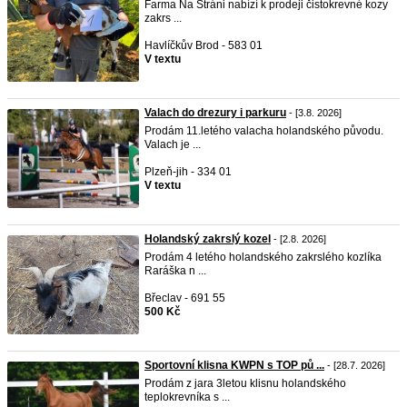
Farma Na Stráni nabízí k prodeji čistokrevné kozy
zakrs ...
Havlíčkův Brod - 583 01
V textu
Valach do drezury i parkuru
- [3.8. 2026]
Prodám 11.letého valacha holandského původu.
Valach je ...
Plzeň-jih - 334 01
V textu
Holandský zakrslý kozel
- [2.8. 2026]
Prodám 4 letého holandského zakrslého kozlíka
Raráška n ...
Břeclav - 691 55
500 Kč
Sportovní klisna KWPN s TOP pů ...
- [28.7. 2026]
Prodám z jara 3letou klisnu holandského
teplokrevníka s ...