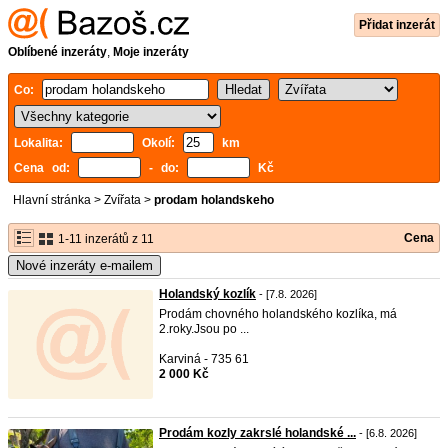
Přidat inzerát
Oblíbené inzeráty
,
Moje inzeráty
Co:
Lokalita:
Okolí:
km
Cena od:
- do:
Kč
Hlavní stránka
>
Zvířata
>
prodam holandskeho
Cena
1-11 inzerátů z 11
Nové inzeráty e-mailem
Holandský kozlík
- [7.8. 2026]
Prodám chovného holandského kozlíka, má
2.roky.Jsou po ...
Karviná - 735 61
2 000 Kč
Prodám kozly zakrslé holandské ...
- [6.8. 2026]