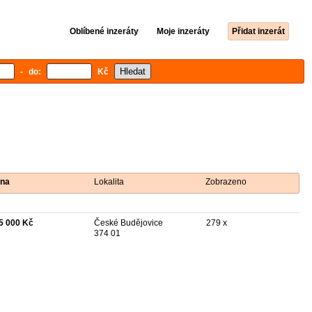
Oblíbené inzeráty
Moje inzeráty
Přidat inzerát
- do:
Kč
na
Lokalita
Zobrazeno
5 000 Kč
České Budějovice
279 x
374 01