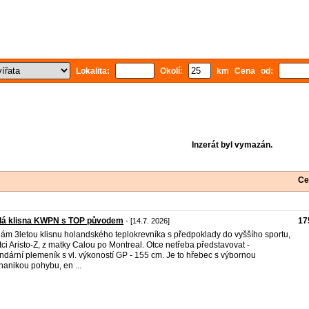
Lokalita:
Okolí:
km Cena od:
Inzerát byl vymazán.
Ce
dá klisna KWPN s TOP původem
17
- [14.7. 2026]
ám 3letou klisnu holandského teplokrevníka s předpoklady do vyššího sportu,
tci Aristo-Z, z matky Calou po Montreal. Otce netřeba představovat -
ndární plemeník s vl. výkoností GP - 155 cm. Je to hřebec s výbornou
anikou pohybu, en ...