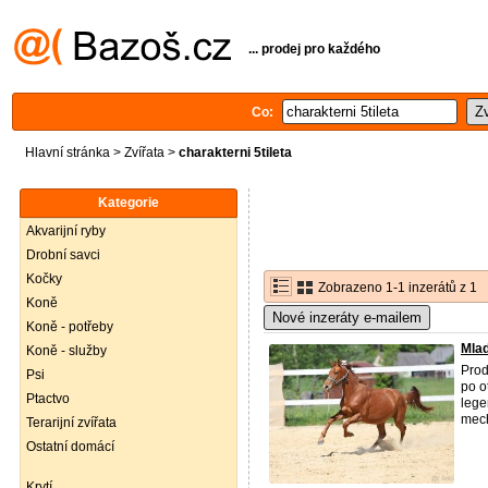
... prodej pro každého
Co:
Hlavní stránka
>
Zvířata
>
charakterni 5tileta
Kategorie
Akvarijní ryby
Drobní savci
Kočky
Zobrazeno 1-1 inzerátů z 1
Koně
Nové inzeráty e-mailem
Koně - potřeby
Mla
Koně - služby
Prod
Psi
po o
Ptactvo
lege
mech
Terarijní zvířata
Ostatní domácí
Krytí