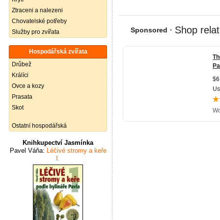
Ztraceni a nalezeni
Chovatelské potřeby
Služby pro zvířata
Hospodářská zvířata
Drůbež
Králíci
Ovce a kozy
Prasata
Skot
Ostatní hospodářská
Knihkupectví Jasmínka
Pavel Váňa:
Léčivé stromy a keře
I.