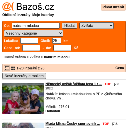
Přidat inzerát
Oblíbené inzeráty
,
Moje inzeráty
Co:
Lokalita:
Okolí:
km
Cena od:
- do:
Kč
Hlavní stránka
>
Zvířata
>
nabizim mladou
Cena
1-20 inzerátů z 26
Nové inzeráty e-mailem
Německý ovčák štěňata fena 1 r ...
-
TOP
- [7.8.
2026]
Nabízím krásnou
mladou
fenu s PP z výběrového
chovu. Vh ...
Mělník - 276 01
Dohodou
Mladá klisna Český sportovní k ...
-
TOP
- [7.8.