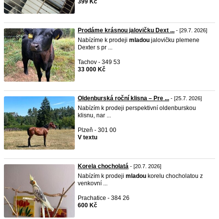
399 Kč
Prodáme krásnou jalovičku Dext ...
- [29.7. 2026]
Nabízíme k prodeji
mladou
jalovičku plemene
Dexter s pr ...
Tachov - 349 53
33 000 Kč
Oldenburská roční klisna – Pre ...
- [25.7. 2026]
Nabízím k prodeji perspektivní oldenburskou
klisnu, nar ...
Plzeň - 301 00
V textu
Korela chocholatá
- [20.7. 2026]
Nabízím k prodeji
mladou
korelu chocholatou z
venkovní ...
Prachatice - 384 26
600 Kč