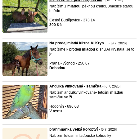
Mladá kralice poloburgundská
- [10.7. 2026]
Nabízím 1
mladou
, pěknou kralici, 3mesice starou,
hnědo ...
České Budějovice - 373 14
300 Kč
Na prodej mladá klisna Al Krys ...
- [9.7. 2026]
Nabízíme k prodeji
mladou
klisnu Al Krystala. Je to
je ...
Praha - východ - 250 67
Dohodou
Andulka vlnkovaná - samička
- [6.7. 2026]
Nabízím andulky vlnkované- letošní
mladou
samičku ve žl ...
Hodonín - 696 03
V textu
brahmnanka velká koroptví
- [5.7. 2026]
Nabízím letošní mlaďoučké kohoutky