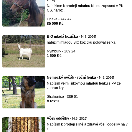
2026]
Nabízíme k prodeji
mladou
klisnu zapsaná v PK
CS, naroz ...
Opava - 747 47
85 000 Kč
BIO mladá kozička
- [4.8. 2026]
nabízím mladou BIO kozičku polowaliserka
Nymburk - 289 24
1 500 Kč
Německý ovčák - roční fenka
- [4.8. 2026]
Nabízím velmi šikovnou
mladou
fenku s PP ze
zahran.kryt ...
Strakonice - 389 01
V textu
Včelí oddělky
- [4.8. 2026]
Nabízím k prodeji silné a zdravé včelí oddělky na 7
r. ...