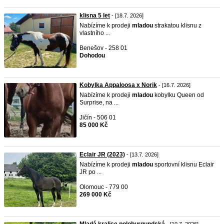
klisna 5 let
- [18.7. 2026]
Nabízíme k prodeji
mladou
strakatou klisnu z
vlastního ...
Benešov - 258 01
Dohodou
Kobylka Appaloosa x Norik
- [16.7. 2026]
Nabízíme k prodeji
mladou
kobylku Queen od
Surprise, na ...
Jičín - 506 01
85 000 Kč
Eclair JR (2023)
- [13.7. 2026]
Nabízíme k prodeji
mladou
sportovní klisnu Eclair
JR po ...
Olomouc - 779 00
269 000 Kč