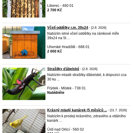
Liberec - 460 01
2 700 Kč
Včelí oddělky r.m. 39x24
- [2.8. 2026]
Nabízím silné včelí oddělky na rámkové míře
39x24 na 5t ...
Uherské Hradiště - 688 01
2 000 Kč
Strašilky ďábelské
- [2.8. 2026]
Nabízím mladé strašilky ďábelské, k dispozici cca
30 ku ...
Frýdek - Místek - 738 01
Nabídněte
Krásný mladý kanárek (5 měsíců ...
- [31.7. 2026]
Nabízím k prodeji krásného, zdravého a vitálního
kanárk ...
Ústí nad Orlicí - 560 02