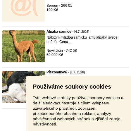
Beroun - 266 01
100 Kč
Alpaka samice
- [4.7. 2026]
Nabízím
mladou
samičku lamy alpaky, světle
hnědá . Cena ...
Nový Jičín - 742 58
50 000 Kč
Pískomilové
- [1.7. 2026]
Nabízím
mladou
chovnou skupinku čtyř pískomilů -
dvě sa ...
Používáme soubory cookies
Třebíč - 675 27
300 Kč
Tyto webové stránky používají soubory cookies a
další sledovací nástroje s cílem vylepšení
uživatelského prostředí, zobrazení
přizpůsobeného obsahu a reklam, analýzy
Stránka:
1
2
Další
návštěvnosti webových stránek a zjištění zdroje
návštěvnosti.