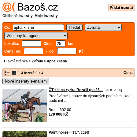
Přidat inzerát
Oblíbené inzeráty
,
Moje inzeráty
Co:
Lokalita:
Okolí:
km
Cena od:
- do:
Kč
Hlavní stránka
>
Zvířata
>
apha klisna
Cena
1-4 inzerátů z 4
Nové inzeráty e-mailem
ČT klisna ryzka Rozalli (po 26 ...
- [6.8. 2026]
Prodáváme ji pouze do výborných podmínek, kde
bude mít ...
Brno - 602 00
179 000 Kč
Paint horse
- [13.7. 2026]