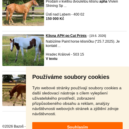
Prodám v květnu dvouletou klisnu
apha
Vivien
Shining Sp ...
Ústí nad Labem - 400 02
150 000 Kč
Klisna APH po Cat Prints
- [19.6. 2026]
Nabízíme Paint horse klisničku (*25.7.2025). Je
kontakt ...
Hradec Králové - 503 15
V textu
Používáme soubory cookies
APHA allaround hřebeček
- [9.6. 2026]
Nabízíme krásného hřebečka po skvělých rodičích.
Matka ...
Tyto webové stránky používají soubory cookies a
další sledovací nástroje s cílem vylepšení
Vsetín - 756 51
uživatelského prostředí, zobrazení
Dohodou
přizpůsobeného obsahu a reklam, analýzy
návštěvnosti webových stránek a zjištění zdroje
návštěvnosti.
©2026 Bazoš -
Inzerce, Bazar
Souhlasím