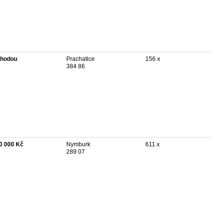
hodou
Prachatice
156 x
384 86
0 000 Kč
Nymburk
611 x
289 07