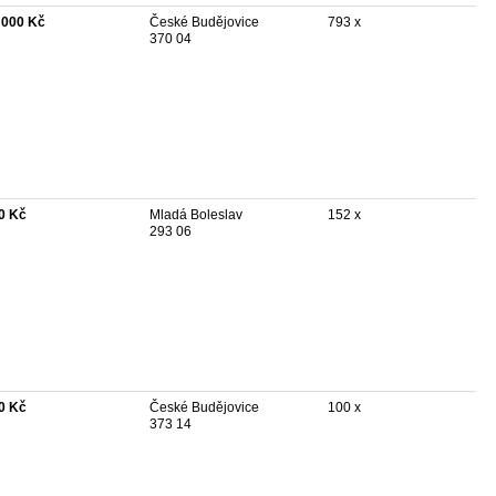
 000 Kč
České Budějovice
793 x
370 04
0 Kč
Mladá Boleslav
152 x
293 06
0 Kč
České Budějovice
100 x
373 14