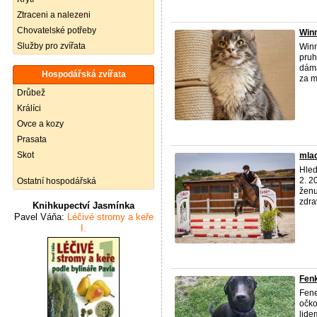
Ztraceni a nalezeni
Chovatelské potřeby
Winn
Služby pro zvířata
Winn
pruh
dáma
Hospodářská zvířata
za m 
Drůbež
Králíci
Ovce a kozy
Prasata
Skot
mlad
Hled
2. 2
Ostatní hospodářská
ženu
zdrav
Knihkupectví Jasmínka
Pavel Váňa:
Léčivé stromy a keře
I.
Fenk
Fene
očko
lide