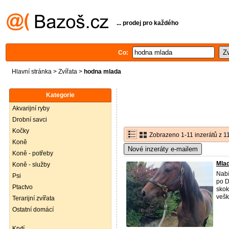
... prodej pro každého
Co:
Hlavní stránka
>
Zvířata
>
hodna mlada
Kategorie
Akvarijní ryby
Drobní savci
Kočky
Zobrazeno 1-11 inzerátů z 1
Koně
Nové inzeráty e-mailem
Koně - potřeby
Mlad
Koně - služby
Nabí
Psi
po D
Ptactvo
skok
vešk
Terarijní zvířata
Ostatní domácí
Krytí