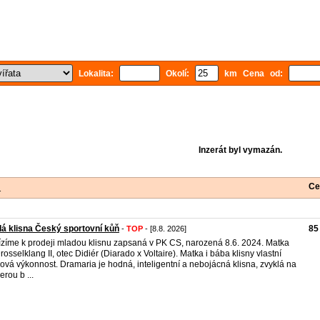
Lokalita:
Okolí:
km Cena od:
Inzerát byl vymazán.
Ce
1
á klisna Český sportovní kůň
85
-
TOP
- [8.8. 2026]
zíme k prodeji mladou klisnu zapsaná v PK CS, narozená 8.6. 2024. Matka
rosselklang II, otec Didiér (Diarado x Voltaire). Matka i bába klisny vlastní
ová výkonnost. Dramaria je hodná, inteligentní a nebojácná klisna, zvyklá na
erou b ...