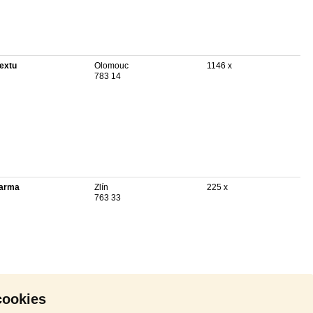
textu
Olomouc
1146 x
783 14
arma
Zlín
225 x
763 33
cookies