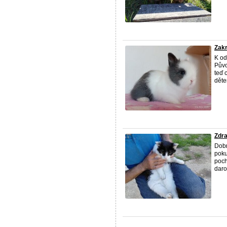
Zakr
K od
Půvo
teď 
dětem
Zdr
Dobr
poku
poch
darov