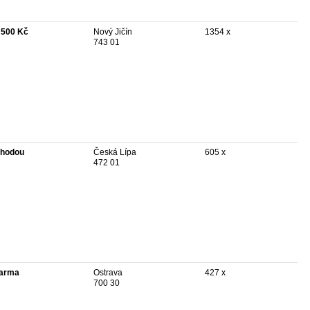
 500 Kč
Nový Jičín
1354 x
743 01
hodou
Česká Lípa
605 x
472 01
arma
Ostrava
427 x
700 30