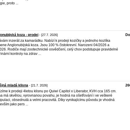
ie, proto ...
onubijská koza - prodej
Do
- [27.7. 2026]
vám inzerát za kamarádku. Nabízí k prodeji kozičky a jednoho kozlíka
ene Anglonubijská koza. Jsou 100 % čistokrevní. Narozeni 04/2026 a
026. Rodiče mají zootechnické osvědčení, celý chov podstupuje pravidelné
rinární kontroly na zdrav ...
jná mladá klisna
26
- [21.7. 2026]
zíme k prodeji 4letou klisnu po Quiwi Capitol x Liberator, KVH cca 165 cm.
na má skvělou, vyrovnanou povahu, je hodná na ošetřování i ve veškeré
pulaci, obsednutá a velmi pracovitá. Díky vynikajícímu původu je vhodná
evším jako pers ...