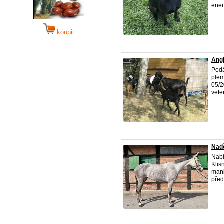
energ
koupit
Angl
Podá
plem
05/2
vete
Nadě
Nabí
Klis
mani
před