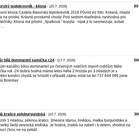
rský teplokrevník - klisna
80
- [20.7. 2026]
urní klisna Castela Bavorský teplokrevník 2018 Původ viz foto. Krásná, mladá
na na prodej. Krásné prostorné chody. Pod sedlem dopředná, nevhodná pro
tečníky. Klisna má přední ,,špalková “ kopyta - nijak ji to neomezuje, avšak
 ...
r bílá dominantní samička r.24
50
- [17.7. 2026]
ám kanářici bílou dominantní po červených rodičích import rodičům Itálie
čka rok -24 dobrá hodná máma letos měla 2 hnízda po 3 mladých je v
ektní kondici chystá se hnízdit v případě zájmu volat na tel-737 644 096 jsme
á Boleslav
á kralice poloburgundská
30
- [10.7. 2026]
zím 1 mladou, pěknou kralici, 3mesice starou, hnědou, matka burgundska a
 velký šedý vesnická směska. Je hodná, zvyklá na vybeh i k detem, vhodná na
ucí chov, ne na pekáč.