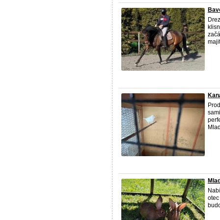
Bavo
Drez
klis
začá
majit
Kaná
Prod
sami
perf
Mlad
Mlad
Nabí
otec
budo