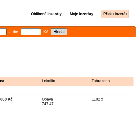
Oblíbené inzeráty
Moje inzeráty
Přidat inzerát
- do:
Kč
na
Lokalita
Zobrazeno
 000 Kč
Opava
1102 x
747 47