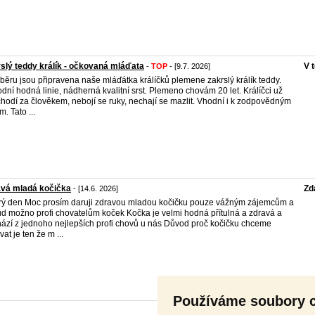
slý teddy králík - očkovaná mláďata
V 
-
TOP
- [9.7. 2026]
běru jsou připravena naše mláďátka králíčků plemene zakrslý králík teddy.
dní hodná linie, nádherná kvalitní srst. Plemeno chovám 20 let. Králíčci už
chodí za člověkem, nebojí se ruky, nechají se mazlit. Vhodní i k zodpovědným
. Tato ...
avá mladá kočička
Zd
- [14.6. 2026]
ý den Moc prosím daruji zdravou mladou kočičku pouze vážným zájemcům a
d možno profi chovatelům koček Kočka je velmi hodná přítulná a zdravá a
ází z jednoho nejlepších profi chovů u nás Důvod proč kočičku chceme
at je ten že m ...
Používáme soubory 