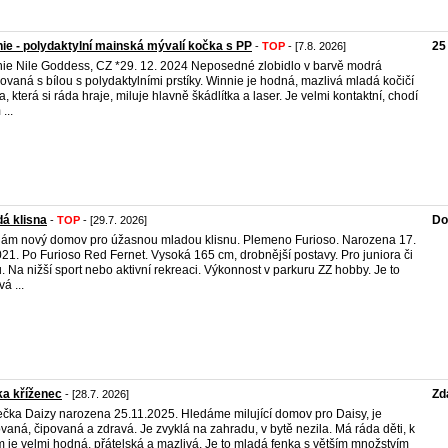
ie - polydaktylní mainská mývalí kočka s PP
25
-
TOP
- [7.8. 2026]
ie Nile Goddess, CZ *29. 12. 2024 Neposedné zlobidlo v barvě modrá
ovaná s bílou s polydaktylními prstíky. Winnie je hodná, mazlivá mladá kočičí
, která si ráda hraje, miluje hlavně škádlítka a laser. Je velmi kontaktní, chodí
...
á klisna
Do
-
TOP
- [29.7. 2026]
ám nový domov pro úžasnou mladou klisnu. Plemeno Furioso. Narozena 17.
021. Po Furioso Red Fernet. Vysoká 165 cm, drobnější postavy. Pro juniora či
. Na nižší sport nebo aktivní rekreaci. Výkonnost v parkuru ZZ hobby. Je to
á ...
a kříženec
Zd
- [28.7. 2026]
čka Daizy narozena 25.11.2025. Hledáme milující domov pro Daisy, je
vaná, čipovaná a zdravá. Je zvyklá na zahradu, v bytě nezila. Má ráda děti, k
m je velmi hodná, přátelská a mazlivá. Je to mladá fenka s větším množstvím