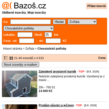
Přidat inzerát
Oblíbené inzeráty
,
Moje inzeráty
Co:
Lokalita:
Okolí:
km
Cena od:
- do:
Kč
Hlavní stránka
>
Zvířata
>
Chovatelské potřeby
Cena
21-40 inzerátů z 4 633
Nové inzeráty e-mailem
Zateplený prostorný kurník
-
TOP
- [8.8. 2026]
Nabízím zateplený prostorný kurník. Vyrobený je z
masiv ...
Zlín - 760 01
14 000 Kč
Prodám pšenici a ječmen
-
TOP
- [8.8. 2026]