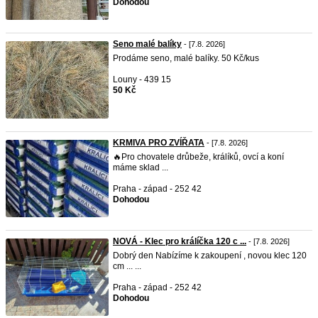
Dohodou
Seno malé balíky
- [7.8. 2026]
Prodáme seno, malé balíky. 50 Kč/kus
Louny - 439 15
50 Kč
KRMIVA PRO ZVÍŘATA
- [7.8. 2026]
🔥Pro chovatele drůbeže, králíků, ovcí a koní
máme sklad ...
Praha - západ - 252 42
Dohodou
NOVÁ - Klec pro králíčka 120 c ...
- [7.8. 2026]
Dobrý den Nabízíme k zakoupení , novou klec 120
cm ... ...
Praha - západ - 252 42
Dohodou