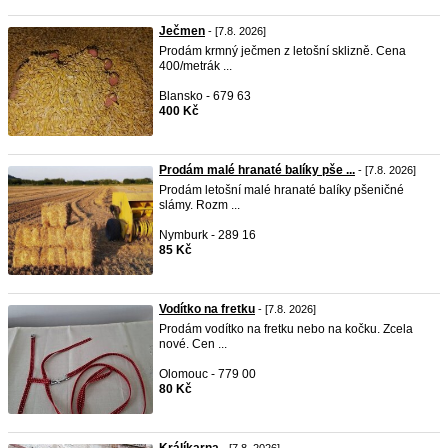
Ječmen
- [7.8. 2026]
Prodám krmný ječmen z letošní sklizně. Cena
400/metrák ...
Blansko - 679 63
400 Kč
Prodám malé hranaté balíky pše ...
- [7.8. 2026]
Prodám letošní malé hranaté balíky pšeničné
slámy. Rozm ...
Nymburk - 289 16
85 Kč
Vodítko na fretku
- [7.8. 2026]
Prodám vodítko na fretku nebo na kočku. Zcela
nové. Cen ...
Olomouc - 779 00
80 Kč