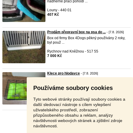
nadherne praci pohodl ...
Louny - 440 01
407 Kč
Prodám přepravní box na psa do ...
- [7.8. 2026]
Box od firmy Box 4Dogs pěkný používány 2 roky,
byl použ ...
Rychnov nad Kněžnou - 517 55
7 000 Kč
Klece pro hlodavce
- [7.8. 2026]
Obě klece jsou použité také umyté jinak už
zažrané, jed ...
Používáme soubory cookies
Šumperk - 789 01
300 Kč
Tyto webové stránky používají soubory cookies a
další sledovací nástroje s cílem vylepšení
uživatelského prostředí, zobrazení
přizpůsobeného obsahu a reklam, analýzy
Stránka:
Předchozí
6
7
8
9
Další
návštěvnosti webových stránek a zjištění zdroje
návštěvnosti.