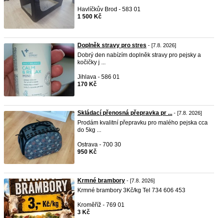
Havlíčkův Brod - 583 01
1 500 Kč
Doplněk stravy pro stres
- [7.8. 2026]
Dobrý den nabízím doplněk stravy pro pejsky a
kočičky j ...
Jihlava - 586 01
170 Kč
Skládací přenosná přepravka pr ...
- [7.8. 2026]
Prodám kvalitní přepravku pro malého pejska cca
do 5kg ...
Ostrava - 700 30
950 Kč
Krmné brambory
- [7.8. 2026]
Krmné brambory 3Kč/kg Tel 734 606 453
Kroměříž - 769 01
3 Kč