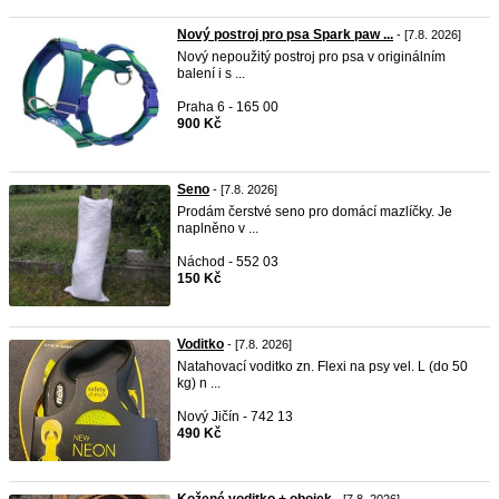
Nový postroj pro psa Spark paw ...
- [7.8. 2026]
Nový nepoužitý postroj pro psa v originálním
balení i s ...
Praha 6 - 165 00
900 Kč
Seno
- [7.8. 2026]
Prodám čerstvé seno pro domácí mazlíčky. Je
naplněno v ...
Náchod - 552 03
150 Kč
Voditko
- [7.8. 2026]
Natahovací voditko zn. Flexi na psy vel. L (do 50
kg) n ...
Nový Jičín - 742 13
490 Kč