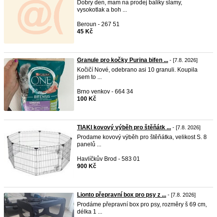
Dobry den, mam na prodej baliky slamy,
vysokotlak a boh ...
Beroun - 267 51
45 Kč
Granule pro kočky Purina bifen ...
- [7.8. 2026]
Kočičí Nové, odebrano asi 10 granuli. Koupila
jsem to ...
Brno venkov - 664 34
100 Kč
TIAKI kovový výběh pro štěňátk ...
- [7.8. 2026]
Prodame kovový výběh pro štěňátka, velikost S. 8
panelů ...
Havlíčkův Brod - 583 01
900 Kč
Lionto přepravní box pro psy z ...
- [7.8. 2026]
Prodáme přepravní box pro psy, rozměry š 69 cm,
délka 1 ...