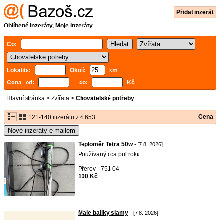
Přidat inzerát
Oblíbené inzeráty
,
Moje inzeráty
Co:
Lokalita:
Okolí:
km
Cena od:
- do:
Kč
Hlavní stránka
>
Zvířata
>
Chovatelské potřeby
Cena
121-140 inzerátů z 4 653
Nové inzeráty e-mailem
Teploměr Tetra 50w
- [7.8. 2026]
Používaný cca půl roku.
Přerov - 751 04
100 Kč
Male baliky slamy
- [7.8. 2026]