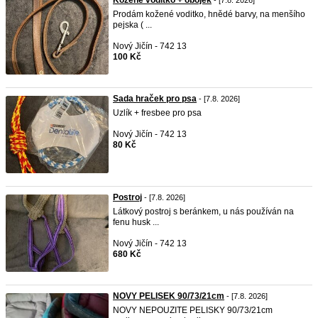
Kožené voditko + obojek
- [7.8. 2026]
Prodám kožené voditko, hnědé barvy, na menšího
pejska ( ...
Nový Jičín - 742 13
100 Kč
Sada hraček pro psa
- [7.8. 2026]
Uzlík + fresbee pro psa
Nový Jičín - 742 13
80 Kč
Postroj
- [7.8. 2026]
Látkový postroj s beránkem, u nás používán na
fenu husk ...
Nový Jičín - 742 13
680 Kč
NOVY PELISEK 90/73/21cm
- [7.8. 2026]
NOVY NEPOUZITE PELISKY 90/73/21cm