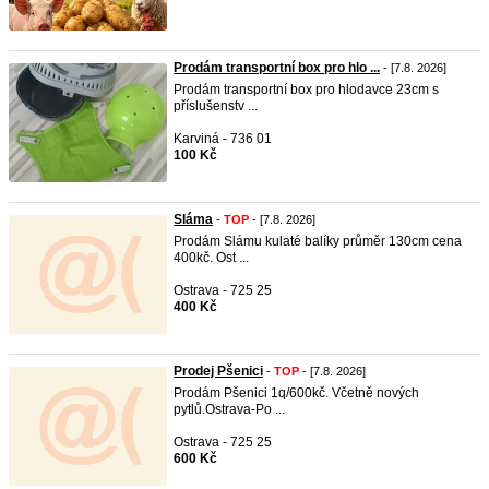
Prodám transportní box pro hlo ...
- [7.8. 2026]
Prodám transportní box pro hlodavce 23cm s
příslušenstv ...
Karviná - 736 01
100 Kč
Sláma
-
TOP
- [7.8. 2026]
Prodám Slámu kulaté balíky průměr 130cm cena
400kč. Ost ...
Ostrava - 725 25
400 Kč
Prodej Pšenici
-
TOP
- [7.8. 2026]
Prodám Pšenici 1q/600kč. Včetně nových
pytlů.Ostrava-Po ...
Ostrava - 725 25
600 Kč