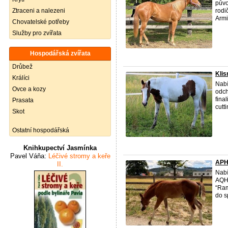
půvo
Ztraceni a nalezeni
rodi
Armi
Chovatelské potřeby
Služby pro zvířata
Hospodářská zvířata
Drůbež
Klis
Králíci
Nabí
Ovce a kozy
odch
fina
Prasata
cutti
Skot
Ostatní hospodářská
Knihkupectví Jasmínka
Pavel Váňa:
Léčivé stromy a keře
APH
II.
Nabí
AQH
“Ram
do sp