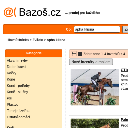
... prodej pro každého
Co:
Hlavní stránka
>
Zvířata
>
apha klisna
Kategorie
Zobrazeno 1-4 inzerátů z 4
Akvarijní ryby
Nové inzeráty e-mailem
Drobní savci
ČT k
Kočky
Prod
Koně
nemá
knih
Koně - potřeby
význ
Koně - služby
Psi
Ptactvo
Terarijní zvířata
Ostatní domácí
Pain
Prod
Krytí