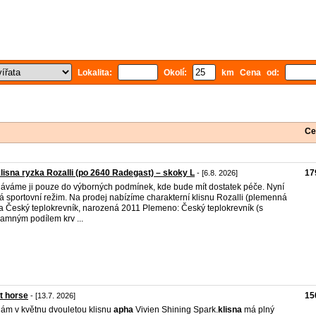
Lokalita:
Okolí:
km Cena od:
Ce
lisna ryzka Rozalli (po 2640 Radegast) – skoky L
17
- [6.8. 2026]
áváme ji pouze do výborných podmínek, kde bude mít dostatek péče. Nyní
 sportovní režim. Na prodej nabízíme charakterní klisnu Rozalli (plemenná
a Český teplokrevník, narozená 2011 Plemeno: Český teplokrevník (s
amným podílem krv ...
t horse
15
- [13.7. 2026]
ám v květnu dvouletou klisnu
apha
Vivien Shining Spark.
klisna
má plný