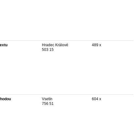
textu
Hradec Králové
489 x
503 15
hodou
Vsetín
604 x
756 51