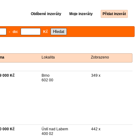
Oblíbené inzeráty
Moje inzeráty
Přidat inzerát
- do:
Kč
na
Lokalita
Zobrazeno
9 000 Kč
Brno
349 x
602 00
0 000 Kč
Ústí nad Labem
442 x
400 02