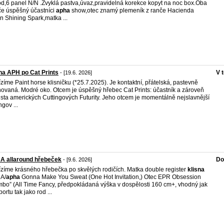
d,6 panel N/N .Zvyklá pastva,úvaz,pravidelná korekce kopyt na noc box.Oba
če úspěšný účastníci
apha
show,otec znamý plemeník z ranče Hacienda
n Shining Spark,matka ...
na APH po Cat Prints
V 
- [19.6. 2026]
zíme Paint horse klisničku (*25.7.2025). Je kontaktní, přátelská, pastevně
ovaná. Modré oko. Otcem je úspěšný hřebec Cat Prints: účastník a zároveň
lista amerických Cuttingových Futurity. Jeho otcem je momentálně nejslavnější
ngov ...
A allaround hřebeček
Do
- [9.6. 2026]
zíme krásného hřebečka po skvělých rodičích. Matka double register
klisna
A/
apha
Gonna Make You Sweat (One Hot Invitation,) Otec EPR Obsession
bo” (All Time Fancy, předpokládaná výška v dospělosti 160 cm+, vhodný jak
ortu tak jako rod ...