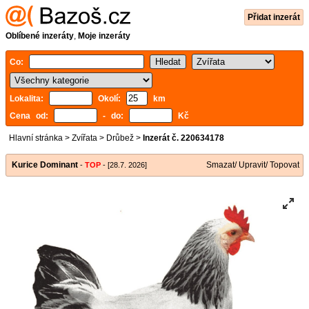
Přidat inzerát
Oblíbené inzeráty
,
Moje inzeráty
Co:
Lokalita:
Okolí:
km
Cena od:
- do:
Kč
Hlavní stránka
>
Zvířata
>
Drůbež
>
Inzerát č. 220634178
Kurice Dominant
Smazat/ Upravit/ Topovat
-
TOP
- [28.7. 2026]