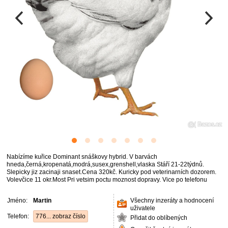
Nabízíme kuřice Dominant snáškovy hybrid. V barvách
hneda,černá,kropenatá,modrá,susex,grenshell,vlaska Stáří 21-22týdnů.
Slepicky jiz zacinaji snaset.Cena 320kč. Kuricky pod veterinarních dozorem.
Volevčice 11 okr.Most Pri vetsim poctu moznost dopravy. Vice po telefonu
Jméno:
Martin
Všechny inzeráty a hodnocení
uživatele
Telefon:
776... zobraz číslo
Přidat do oblíbených