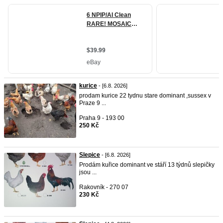
kurice
- [6.8. 2026]
prodam kurice 22 tydnu stare dominant ,sussex v
Praze 9 ...
Praha 9 - 193 00
250 Kč
Slepice
- [6.8. 2026]
Prodám kuřice dominant ve stáří 13 týdnů slepičky
jsou ...
Rakovník - 270 07
230 Kč