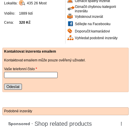
Označit špatný inzerát
Lokalita:
435 26
Most
Označit chybnou kategorii
inzerátu
Vidělo:
1889 lidí
Vytisknout inzerát
Cena:
320 Kč
Sdílejte na Facebooku
Doporučit kamarádovi
Vyhledat podobné inzeráty
Kontaktovat inzerenta emailem
Kontaktovat emailem může pouze ověřený uživatel.
Vaše telefonní číslo
*
Odeslat
Podobné inzeráty