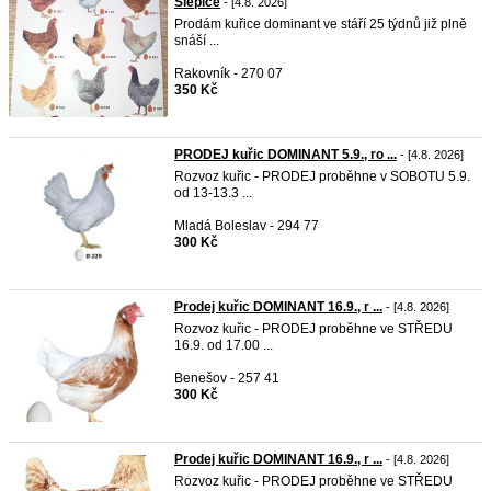
Slepice
- [4.8. 2026]
Prodám kuřice dominant ve stáří 25 týdnů již plně
snáší ...
Rakovník - 270 07
350 Kč
PRODEJ kuřic DOMINANT 5.9., ro ...
- [4.8. 2026]
Rozvoz kuřic - PRODEJ proběhne v SOBOTU 5.9.
od 13-13.3 ...
Mladá Boleslav - 294 77
300 Kč
Prodej kuřic DOMINANT 16.9., r ...
- [4.8. 2026]
Rozvoz kuřic - PRODEJ proběhne ve STŘEDU
16.9. od 17.00 ...
Benešov - 257 41
300 Kč
Prodej kuřic DOMINANT 16.9., r ...
- [4.8. 2026]
Rozvoz kuřic - PRODEJ proběhne ve STŘEDU