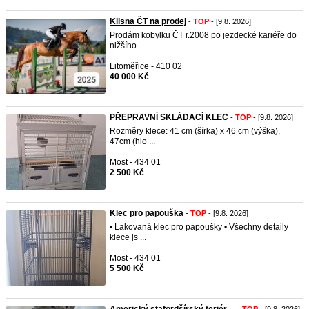
Klisna ČT na prodej
-
TOP
- [9.8. 2026]
Prodám kobylku ČT r.2008 po jezdecké kariéře do
nižšího ...
Litoměřice - 410 02
40 000 Kč
PŘEPRAVNÍ SKLÁDACÍ KLEC
-
TOP
- [9.8. 2026]
Rozměry klece: 41 cm (šírka) x 46 cm (výška),
47cm (hlo ...
Most - 434 01
2 500 Kč
Klec pro papouška
-
TOP
- [9.8. 2026]
• Lakovaná klec pro papoušky • Všechny detaily
klece js ...
Most - 434 01
5 500 Kč