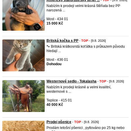
Americký stafordšírský teriér ...
-
TOP
- [9.8. 2026]
Nabízím k prodeji velmi krásná štěňata bez PP
narozená ...
Most - 434 01
15 000 Kč
Britská kočka s PP
-
TOP
- [9.8. 2026]
🐾 Britská krátkosrstá koťátka s průkazem původu
hledají ...
Most - 436 01
Dohodou
Westernové sedlo - Tokalasha
-
TOP
- [9.8. 2026]
Nabízím k prodeji krásné a velmi kvalitní,
westernové s ...
Teplice - 415 01
40 000 Kč
Prodej pšenice
-
TOP
- [9.8. 2026]
Prodám letošní pšenici , pytlováno po 25 kg nebo