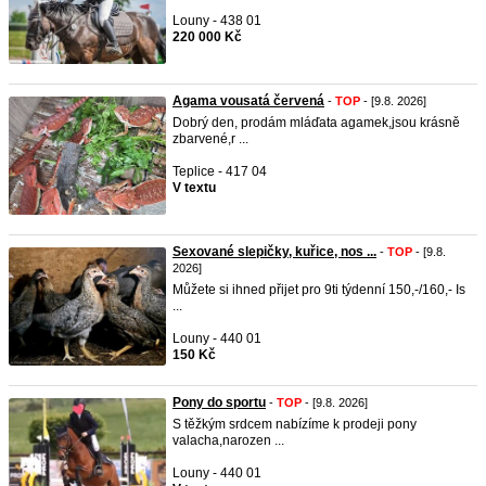
Louny - 438 01
220 000 Kč
Agama vousatá červená
-
TOP
- [9.8. 2026]
Dobrý den, prodám mláďata agamek,jsou krásně
zbarvené,r ...
Teplice - 417 04
V textu
Sexované slepičky, kuřice, nos ...
-
TOP
- [9.8.
2026]
Můžete si ihned přijet pro 9ti týdenní 150,-/160,- Is
...
Louny - 440 01
150 Kč
Pony do sportu
-
TOP
- [9.8. 2026]
S těžkým srdcem nabízíme k prodeji pony
valacha,narozen ...
Louny - 440 01