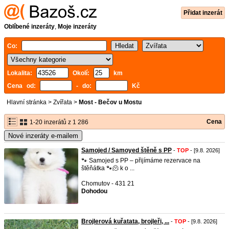
Přidat inzerát
Oblíbené inzeráty
,
Moje inzeráty
Co:
Lokalita:
Okolí:
km
Cena od:
- do:
Kč
Hlavní stránka
>
Zvířata
>
Most - Bečov u Mostu
Cena
1-20 inzerátů z 1 286
Nové inzeráty e-mailem
Samojed / Samoyed štěně s PP
-
TOP
- [9.8. 2026]
🐾 Samojed s PP – přijímáme rezervace na
štěňátka 🐾🫠 k o ...
Chomutov - 431 21
Dohodou
Brojlerová kuřatata, brojleři, ...
-
TOP
- [9.8. 2026]