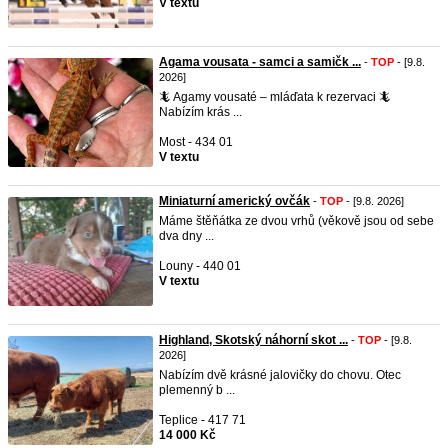
V textu
Agama vousata - samci a samičk ...
-
TOP
- [9.8.
2026]
🦎 Agamy vousaté – mláďata k rezervaci 🦎
Nabízím krás ...
Most - 434 01
V textu
Miniaturní americký ovčák
-
TOP
- [9.8. 2026]
Máme štěňátka ze dvou vrhů (věkově jsou od sebe
dva dny ...
Louny - 440 01
V textu
Highland, Skotský náhorní skot ...
-
TOP
- [9.8.
2026]
Nabízím dvě krásné jalovičky do chovu. Otec
plemenný b ...
Teplice - 417 71
14 000 Kč