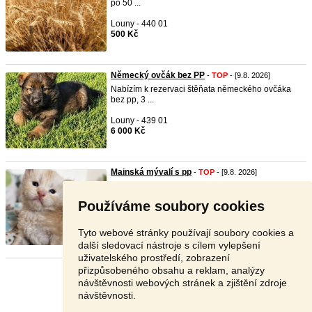
po 50 ...
Louny - 440 01
500 Kč
Německý ovčák bez PP
-
TOP
- [9.8. 2026]
Nabízím k rezervaci štěňata německého ovčáka
bez pp, 3 ...
Louny - 439 01
6 000 Kč
Mainská mývalí s pp
-
TOP
- [9.8. 2026]
Nabízíme k rezervaci tři kocourky s průkazem
původu, k ...
Používáme soubory cookies
Chomutov - 430 03
20 000 Kč
Tyto webové stránky používají soubory cookies a
další sledovací nástroje s cílem vylepšení
uživatelského prostředí, zobrazení
přizpůsobeného obsahu a reklam, analýzy
Stránka:
1
2
3
Další
návštěvnosti webových stránek a zjištění zdroje
návštěvnosti.