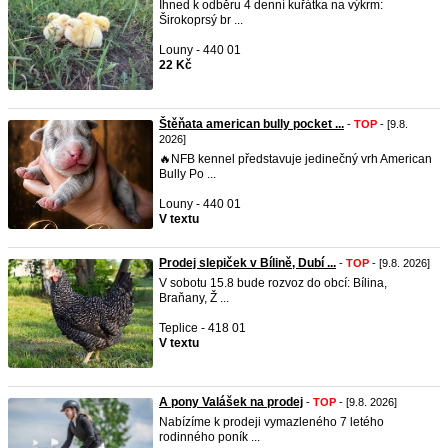
Ihned k odběru 4 denní kuřátka na výkrm:
Širokoprsý br ...
Louny - 440 01
22 Kč
Štěňata american bully pocket ...
-
TOP
- [9.8.
2026]
🔥NFB kennel představuje jedinečný vrh American
Bully Po ...
Louny - 440 01
V textu
Prodej slepiček v Bílině, Dubí ...
-
TOP
- [9.8. 2026]
V sobotu 15.8 bude rozvoz do obcí: Bílina,
Braňany, Ž ...
Teplice - 418 01
V textu
A pony Valášek na prodej
-
TOP
- [9.8. 2026]
Nabízíme k prodeji vymazleného 7 letého
rodinného poník ...