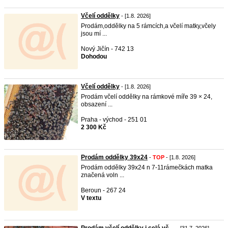
Včelí oddělky
- [1.8. 2026]
Prodám,oddělky na 5 rámcích,a včelí matky,včely
jsou mí ...
Nový Jičín - 742 13
Dohodou
Včelí oddělky
- [1.8. 2026]
Prodám včelí oddělky na rámkové míře 39 × 24,
obsazení ...
Praha - východ - 251 01
2 300 Kč
Prodám oddělky 39x24
-
TOP
- [1.8. 2026]
Prodám oddělky 39x24 n 7-11rámečkách matka
značená voln ...
Beroun - 267 24
V textu