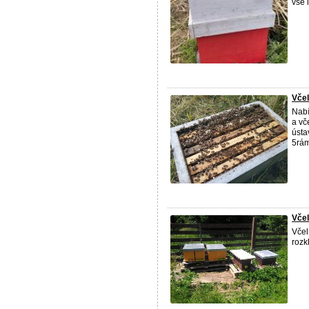
vše 
Včel
Nabí
a vč
ústa
5rám
Včel
Včel
rozk