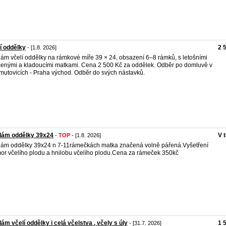
í oddělky
2 
- [1.8. 2026]
ám včelí oddělky na rámkové míře 39 × 24, obsazení 6–8 rámků, s letošními
enými a kladoucími matkami. Cena 2 500 Kč za oddělek. Odběr po domluvě v
utovicích - Praha východ. Odběr do svých nástavků.
dám oddělky 39x24
V 
-
TOP
- [1.8. 2026]
ám oddělky 39x24 n 7-11rámečkách matka značená volně pářená.Vyšetření
or včelího plodu a hnilobu včelího plodu.Cena za rámeček 350kč
ám včelí oddělky i celá včelstva , včely s úly
1 
- [31.7. 2026]