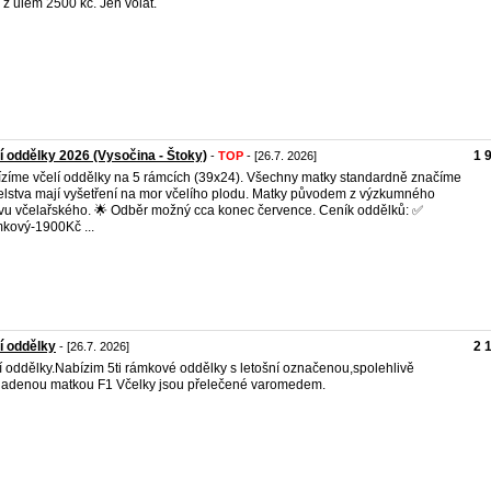
i z ulem 2500 kč. Jen volat.
í oddělky 2026 (Vysočina - Štoky)
1 
-
TOP
- [26.7. 2026]
zíme včelí oddělky na 5 rámcích (39x24). Všechny matky standardně značíme
elstva mají vyšetření na mor včelího plodu. Matky původem z výzkumného
vu včelařského. 🌟 Odběr možný cca konec července. Ceník oddělků: ✅
kový-1900Kč ...
í oddělky
2 
- [26.7. 2026]
í oddělky.Nabízim 5ti rámkové oddělky s letošní označenou,spolehlivě
ladenou matkou F1 Včelky jsou přelečené varomedem.