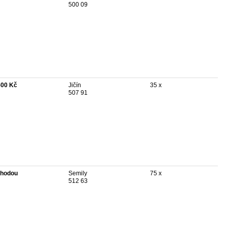
500 09
500 Kč
Jičín
35 x
507 91
hodou
Semily
75 x
512 63