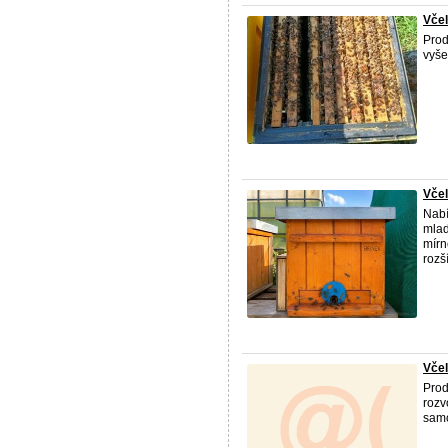
Včel
Prod
vyše
Včel
Nabí
mlad
mírn
rozší
Včel
Prod
rozv
samo