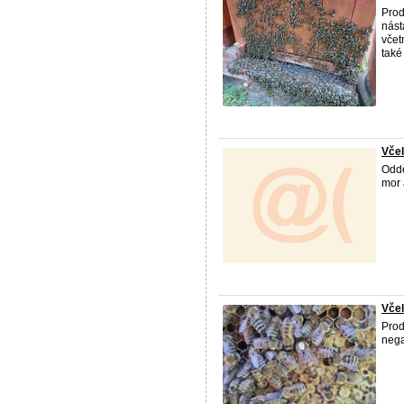
Prod
nást
včet
také
Včel
Oddě
mor 
Včel
Prod
nega