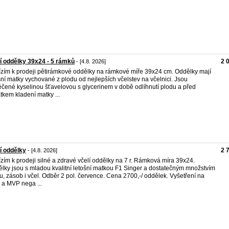
í oddělky 39x24 - 5 rámků
2 
- [4.8. 2026]
zím k prodeji pětirámkové oddělky na rámkové míře 39x24 cm. Oddělky mají
šní matky vychované z plodu od nejlepších včelstev na včelnici. Jsou
éčené kyselinou šťavelovou s glycerinem v době odlíhnutí plodu a před
tkem kladení matky ...
í oddělky
2 
- [4.8. 2026]
zím k prodeji silné a zdravé včelí oddělky na 7 r. Rámková míra 39x24.
lky jsou s mladou kvalitní letošní matkou F1 Singer a dostatečným množstvím
u, zásob i včel. Odběr 2 pol. července. Cena 2700,-/ oddělek. Vyšetření na
a MVP nega ...