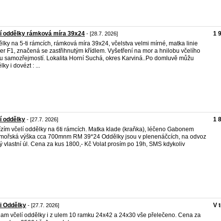
í oddělky rámková míra 39x24
1 
- [28.7. 2026]
lky na 5-ti rámcích, rámková míra 39x24, včelstva velmi mírné, matka linie
er F1, značená se zastřihnutým křídlem. Vyšetření na mor a hnilobu včelího
u samozřejmostí. Lokalita Horní Suchá, okres Karviná..Po domluvě můžu
ky i dovézt : ...
í oddělky
1 
- [27.7. 2026]
zím včelí oddělky na 6ti rámcích. Matka klade (kraňka), léčeno Gabonem
ořská výška cca 700mnm RM 39*24 Oddělky jsou v plenenáčcích, na odvoz
ý vlastní úl. Cena za kus 1800,- Kč Volat prosím po 19h, SMS kdykoliv
i Oddělky
V 
- [27.7. 2026]
am včelí oddělky i z ulem 10 ramku 24x42 a 24x30 vše přelečeno. Cena za