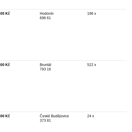
200 Kč
Hodonín
196 x
696 61
500 Kč
Bruntál
522 x
793 16
000 Kč
České Budějovice
24 x
373 81