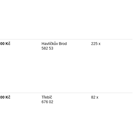
900 Kč
Havlíčkův Brod
225 x
582 53
100 Kč
Třebíč
82 x
676 02