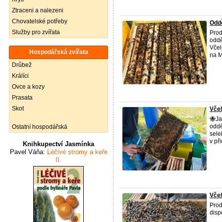
Ztraceni a nalezeni
Chovatelské potřeby
Odd
Služby pro zvířata
Prod
oddě
Včel
Hospodářská zvířata
na 
Drůbež
Králíci
Ovce a kozy
Prasata
Skot
Včel
🐝Ja
oddě
Ostatní hospodářská
sele
v při
Knihkupectví Jasmínka
Pavel Váňa:
Léčivé stromy a keře
II.
Včel
Prod
disp