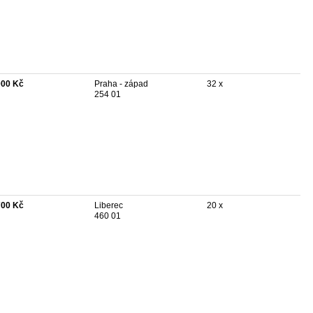
000 Kč
Praha - západ
32 x
254 01
700 Kč
Liberec
20 x
460 01