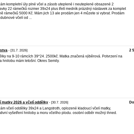
ám kompletní úly plné včel a zásob uteplené i neuteplené obsazené 2
avky 22 rámečků rozmer 39x24 plus třetí medník prázdný nástavek za komplet
ně rámečků 5000 Kč. Mám jich 13 ale prodám jen 4 můzete si vybrat. Prodám
 dubnové včelí od ...
stva
2 
- [31.7. 2026]
lky na 9-10 rámcích 39*24. 2500kč. Matka značená výběrová. Potvrzení na
a hnilobu mám letošní. Okres Semily.
í matky 2026 a včelí oddělky
Do
- [30.7. 2026]
ám včelí oddělky 39x24 a Langstroth, oplozené kladoucí včelí matky,
tivní vyšetření hniloby a moru včelího plodu. osobní odběr možný ihned.