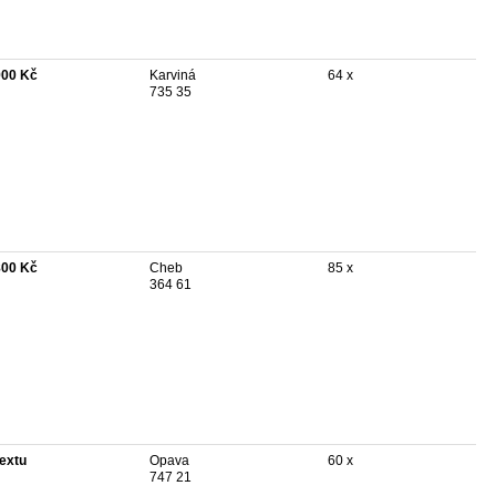
900 Kč
Karviná
64 x
735 35
800 Kč
Cheb
85 x
364 61
textu
Opava
60 x
747 21