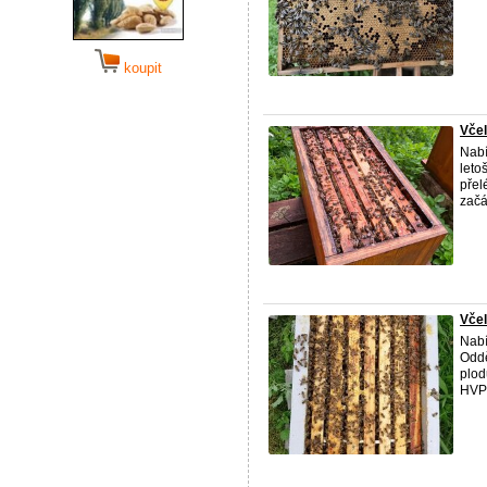
koupit
Včel
Nabí
leto
přel
začá
Včel
Nabí
Oddě
plod
HVP 