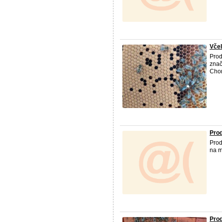
Včel
Prod
znač
Chom
Pro
Prod
na m
Prod