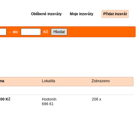
Oblíbené inzeráty
Moje inzeráty
Přidat inzerát
- do:
Kč
na
Lokalita
Zobrazeno
900 Kč
Hodonín
206 x
696 61