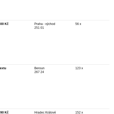
500 Kč
Praha - východ
56 x
251 01
textu
Beroun
123 x
267 24
590 Kč
Hradec Králové
152 x