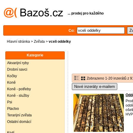
... prodej pro každého
Co:
Hlavní stránka
>
Zvířata
>
vceli oddelky
Kategorie
Akvarijní ryby
Drobní savci
Kočky
Zobrazeno 1-20 inzerátů z 9
Koně
Nové inzeráty e-mailem
Koně - potřeby
Odd
Koně - služby
Prod
Psi
oddě
Ptactvo
ošet
HVP
Terarijní zvířata
Ostatní domácí
Krytí