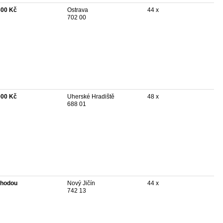
800 Kč
Ostrava
44 x
702 00
000 Kč
Uherské Hradiště
48 x
688 01
hodou
Nový Jičín
44 x
742 13