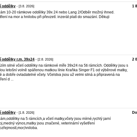
í oddělky
1 
- [3.8. 2026]
ám 10-20 rámkove oddělky 39x 24 nebo Lang 2/Odběr možný ihned.
tření na mor a hnilobu při převzetí. inzerát platí do smazání. Děkuji
í oddělky r.m. 39x24
2 
- [2.8. 2026]
zím silné včelí oddělky na rámkové míře 39x24 na 5ti rámcích. Oddělky jsou s
ou letošní volně spářenou matkou línie Kraňka Singer F1 od výběrové matky,
é a dobře ovladatelné včely. Včelstva jsou už velmi silná a připravená na
ření d ...
í oddělky
Do
- [1.8. 2026]
ám,oddělky na 5 rámcích,a včelí matky,včely jsou mírné,rychlý jarní
oj,medný výnos,matky jsou značené, veterinární vyšetření
zřejmostí,mor,hniloba.