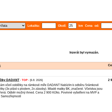
Lokalita:
Okolí:
km Cena od:
Inzerát byl vymazán.
Ce
1
ělky DADANT
2 
-
TOP
- [6.8. 2026]
ám včelí oddělky na rámkové míře DADANT Nabízím k odběru 5rámkové
lky (3x plást s plodem, 2x zásoby). Mladé matky BK, značené. Včelstva jsou
řená. Odběr možný ihned. Cena 2 900 Kč/ks. Povinné vyšetření na MVP a
 Samozřejmostí