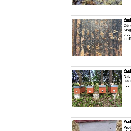
Včel
Oddě
Sing
plod
odděl
Včel
Nabí
Nadm
nutn
Včel
Prod