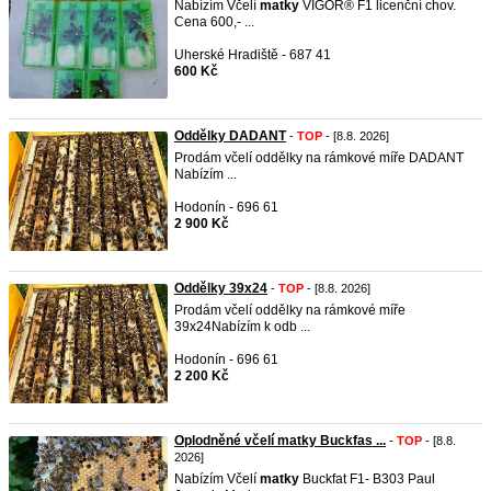
Nabízím Včelí
matky
VIGOR® F1 licenční chov.
Cena 600,- ...
Uherské Hradiště - 687 41
600 Kč
Oddělky DADANT
-
TOP
- [8.8. 2026]
Prodám včelí oddělky na rámkové míře DADANT
Nabízím ...
Hodonín - 696 61
2 900 Kč
Oddělky 39x24
-
TOP
- [8.8. 2026]
Prodám včelí oddělky na rámkové míře
39x24Nabízím k odb ...
Hodonín - 696 61
2 200 Kč
Oplodněné včelí matky Buckfas ...
-
TOP
- [8.8.
2026]
Nabízím Včelí
matky
Buckfat F1- B303 Paul