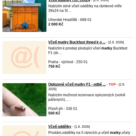
Včelí oddělky r.m. 39x24
- [2.8. 2026]
Nabízím silné včelí oddělky na rámkové míře
39x24 na 5t ...
Uherské Hradiště - 688 01
2 000 Kč
Včelí matky Buckfast ihned k o ...
- [2.8. 2026]
Nabízím k prodeji plodující včelí
matky
Buckfast
F1 (dc ...
Praha - východ - 250 01
750 Kč
Oplozené včelí matky F1 - odbě ...
-
TOP
- [2.8.
2026]
Nabízím možnost rezervace oplozených (volně
pářených), ...
Plzeň-jih - 336 01
500 Kč
Včelí oddělky
- [1.8. 2026]
Prodám,oddělky na 5 rámcích,a včelí
matky
,včely