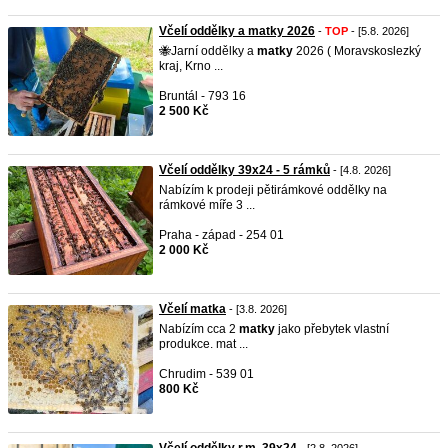
Včelí oddělky a matky 2026
-
TOP
- [5.8. 2026]
🐝Jarní oddělky a
matky
2026 ( Moravskoslezký
kraj, Krno ...
Bruntál - 793 16
2 500 Kč
Včelí oddělky 39x24 - 5 rámků
- [4.8. 2026]
Nabízím k prodeji pětirámkové oddělky na
rámkové míře 3 ...
Praha - západ - 254 01
2 000 Kč
Včelí matka
- [3.8. 2026]
Nabízím cca 2
matky
jako přebytek vlastní
produkce. mat ...
Chrudim - 539 01
800 Kč