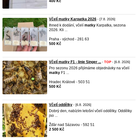
400 Kč
Včelí matky Karpatka 2026
- [7.8. 2026]
Ihned k dodání, včelí
matky
Karpatka, sezona
2026. Kli ...
Praha - východ - 281 63
500 Kč
Včelí matky F1 - linie Singer ...
-
TOP
- [6.8. 2026]
Pro sezonu 2026 přijímáme objednávky na včelí
matky
F1 ...
Hradec Králové - 503 51
500 Kč
Včelí oddělky
- [6.8. 2026]
Dobrý den, nabízím letošní včelí oddělky. Oddělky
jso ...
Žďár nad Sázavou - 592 51
2 500 Kč