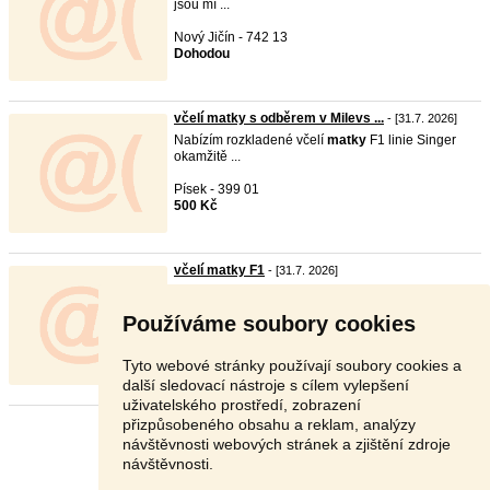
jsou mí ...
Nový Jičín - 742 13
Dohodou
včelí matky s odběrem v Milevs ...
- [31.7. 2026]
Nabízím rozkladené včelí
matky
F1 linie Singer
okamžitě ...
Písek - 399 01
500 Kč
včelí matky F1
- [31.7. 2026]
Prodám letošní, bíle značené
matky
kmene singer
po inse ...
Používáme soubory cookies
Hradec Králové - 503 41
V textu
Tyto webové stránky používají soubory cookies a
další sledovací nástroje s cílem vylepšení
uživatelského prostředí, zobrazení
přizpůsobeného obsahu a reklam, analýzy
Stránka:
1
2
3
Další
návštěvnosti webových stránek a zjištění zdroje
návštěvnosti.