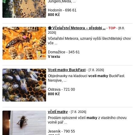
Jungels,Meda, ...
Hodonín - 696 61
800 Kč
🐝 Včelařství Meteora – předobj ...
-
TOP
- [8.8.
2026]
Včelařství Meteora, uznaný vyšší šlechtitelský chov
vče ...
Domažlice - 345 61
V textu
Vceli matky BuckFast
- [7.8. 2026]
Objednavky na kladouci
vceli
matky
BuckFast.
Nerojive, ...
Ostrava - 721 00
800 Kč
včelí matky
- [7.8. 2026]
Prodám oplozené včelí
matky
z vlastního chovu
volně pář ...
Jeseník - 790 55