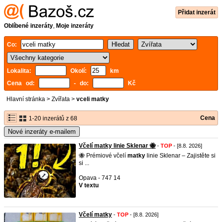
Přidat inzerát
Oblíbené inzeráty
,
Moje inzeráty
Co:
Lokalita:
Okolí:
km
Cena od:
- do:
Kč
Hlavní stránka
>
Zvířata
>
vceli matky
Cena
1-20 inzerátů z 68
Nové inzeráty e-mailem
Včelí matky linie Sklenar 🐝
-
TOP
- [8.8. 2026]
​🐝 Prémiové včelí
matky
linie Sklenar – Zajistěte si
si ...
Opava - 747 14
V textu
Včelí matky
-
TOP
- [8.8. 2026]