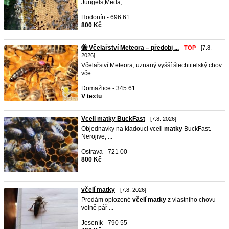
Jungels,Meda, ...
Hodonín - 696 61
800 Kč
🐝 Včelařství Meteora – předobj ...
-
TOP
- [7.8.
2026]
Včelařství Meteora, uznaný vyšší šlechtitelský chov
vče ...
Domažlice - 345 61
V textu
Vceli matky BuckFast
- [7.8. 2026]
Objednavky na kladouci vceli
matky
BuckFast.
Nerojive, ...
Ostrava - 721 00
800 Kč
včelí matky
- [7.8. 2026]
Prodám oplozené
včelí
matky
z vlastního chovu
volně pář ...
Jeseník - 790 55