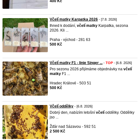
400 Kč
Včelí matky Karpatka 2026
- [7.8. 2026]
Ihned k dodání,
včelí
matky
Karpatka, sezona
2026. Kli ...
Praha - východ - 281 63
500 Kč
Včelí matky F1 - linie Singer ...
-
TOP
- [6.8. 2026]
Pro sezonu 2026 přijímáme objednávky na
včelí
matky
F1 ...
Hradec Králové - 503 51
500 Kč
Včelí oddělky
- [6.8. 2026]
Dobrý den, nabízím letošní
včelí
oddělky. Oddělky
jso ...
Žďár nad Sázavou - 592 51
2 500 Kč