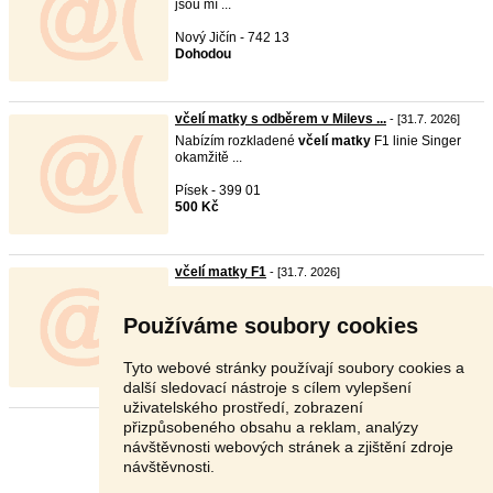
jsou mí ...
Nový Jičín - 742 13
Dohodou
včelí matky s odběrem v Milevs ...
- [31.7. 2026]
Nabízím rozkladené
včelí
matky
F1 linie Singer
okamžitě ...
Písek - 399 01
500 Kč
včelí matky F1
- [31.7. 2026]
Prodám letošní, bíle značené
matky
kmene singer
po inse ...
Používáme soubory cookies
Hradec Králové - 503 41
V textu
Tyto webové stránky používají soubory cookies a
další sledovací nástroje s cílem vylepšení
uživatelského prostředí, zobrazení
přizpůsobeného obsahu a reklam, analýzy
Stránka:
1
2
3
Další
návštěvnosti webových stránek a zjištění zdroje
návštěvnosti.