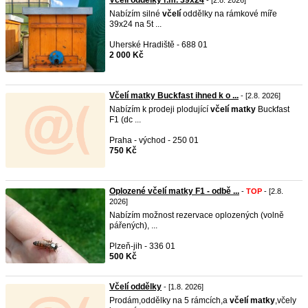
Včelí oddělky r.m. 39x24
- [2.8. 2026]
Nabízím silné
včelí
oddělky na rámkové míře
39x24 na 5t ...
Uherské Hradiště - 688 01
2 000 Kč
Včelí matky Buckfast ihned k o ...
- [2.8. 2026]
Nabízím k prodeji plodující
včelí
matky
Buckfast
F1 (dc ...
Praha - východ - 250 01
750 Kč
Oplozené včelí matky F1 - odbě ...
-
TOP
- [2.8.
2026]
Nabízím možnost rezervace oplozených (volně
pářených), ...
Plzeň-jih - 336 01
500 Kč
Včelí oddělky
- [1.8. 2026]
Prodám,oddělky na 5 rámcích,a
včelí
matky
,včely