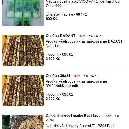
Nabízím
včelí
matky
VIGOR® F1 licenční chov.
Cena 600,- ...
Uherské Hradiště - 687 41
600 Kč
Oddělky DADANT
-
TOP
- [7.8. 2026]
Prodám
včelí
oddělky na rámkové míře DADANT
Nabízím ...
Hodonín - 696 61
2 900 Kč
Oddělky 39x24
-
TOP
- [7.8. 2026]
Prodám
včelí
oddělky na rámkové míře
39x24Nabízím k odb ...
Hodonín - 696 61
2 200 Kč
Oplodněné včelí matky Buckfas ...
-
TOP
- [7.8.
2026]
Nabízím
včelí
matky
Buckfat F1- B303 Paul