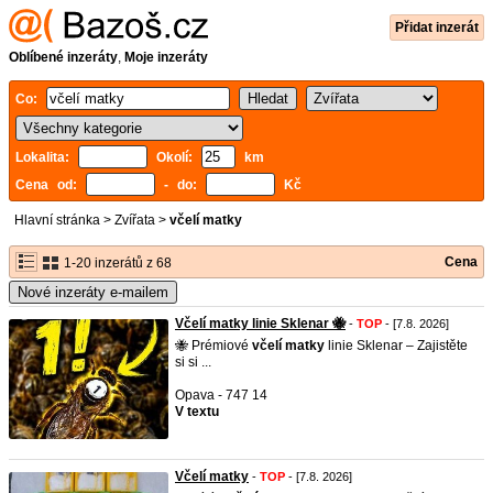
Přidat inzerát
Oblíbené inzeráty
,
Moje inzeráty
Co:
Lokalita:
Okolí:
km
Cena od:
- do:
Kč
Hlavní stránka
>
Zvířata
>
včelí matky
Cena
1-20 inzerátů z 68
Nové inzeráty e-mailem
Včelí matky linie Sklenar 🐝
-
TOP
- [7.8. 2026]
​🐝 Prémiové
včelí
matky
linie Sklenar – Zajistěte
si si ...
Opava - 747 14
V textu
Včelí matky
-
TOP
- [7.8. 2026]