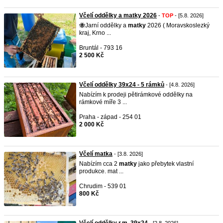
Včelí oddělky a matky 2026
-
TOP
- [5.8. 2026]
🐝Jarní oddělky a
matky
2026 ( Moravskoslezký
kraj, Krno ...
Bruntál - 793 16
2 500 Kč
Včelí oddělky 39x24 - 5 rámků
- [4.8. 2026]
Nabízím k prodeji pětirámkové oddělky na
rámkové míře 3 ...
Praha - západ - 254 01
2 000 Kč
Včelí matka
- [3.8. 2026]
Nabízím cca 2
matky
jako přebytek vlastní
produkce. mat ...
Chrudim - 539 01
800 Kč