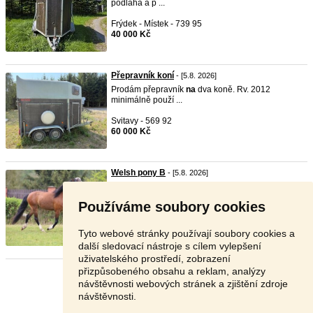
podlaha a p ...
Frýdek - Místek - 739 95
40 000 Kč
Přepravník koní
- [5.8. 2026]
Prodám přepravník
na
dva koně. Rv. 2012
minimálně použí ...
Svitavy - 569 92
60 000 Kč
Welsh pony B
- [5.8. 2026]
Welsh pony B
na
prodej V zastoupení majitele
prodám ...
Používáme soubory cookies
Česká Lípa - 472 01
55 000 Kč
Tyto webové stránky používají soubory cookies a
další sledovací nástroje s cílem vylepšení
uživatelského prostředí, zobrazení
přizpůsobeného obsahu a reklam, analýzy
Stránka:
1
2
3
Další
návštěvnosti webových stránek a zjištění zdroje
návštěvnosti.