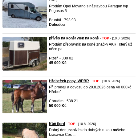
2026]
Prodám Opel Movano s nástavbou Paragan typ
Pegasus 5. ...
Bruntál - 793 93
Dohodou
přívěs na koně/ vlek na koně
-
TOP
- [10.8. 2026]
Prodám přepravník
na
koně z
na
čky AKRI, který už
něco pa ...
Plzeň - 330 02
45 000 Kč
Hřebeček,pony ,WPBR
-
TOP
- [10.8. 2026]
Při prodeji a odvozu do 20.8.2026 ce
na
40 000kč
Hřebeč ...
Chrudim - 538 21
50 000 Kč
Kůň fjord
-
TOP
- [10.8. 2026]
Dobrý den,
na
bízím do dobrých rukou
na
šeho
krasavce Cés ...