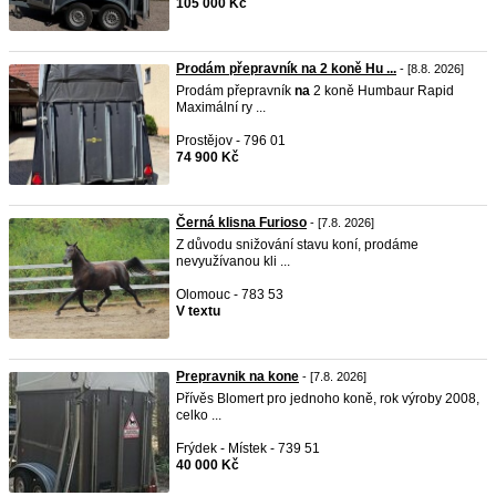
105 000 Kč
Prodám přepravník na 2 koně Hu ...
- [8.8. 2026]
Prodám přepravník
na
2 koně Humbaur Rapid
Maximální ry ...
Prostějov - 796 01
74 900 Kč
Černá klisna Furioso
- [7.8. 2026]
Z důvodu snižování stavu koní, prodáme
nevyužívanou kli ...
Olomouc - 783 53
V textu
Prepravnik na kone
- [7.8. 2026]
Přívěs Blomert pro jednoho koně, rok výroby 2008,
celko ...
Frýdek - Místek - 739 51
40 000 Kč