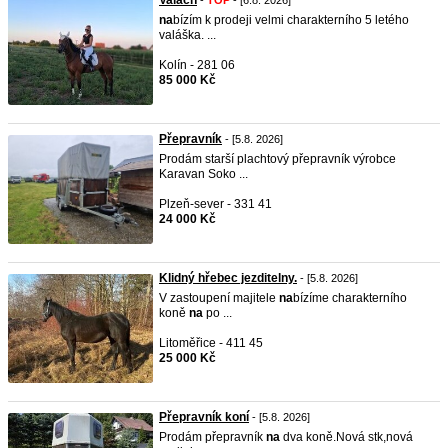
Valach
-
TOP
- [6.8. 2026]
na
bízím k prodeji velmi charakterního 5 letého
valáška. ...
Kolín - 281 06
85 000 Kč
Přepravník
- [5.8. 2026]
Prodám starší plachtový přepravník výrobce
Karavan Soko ...
Plzeň-sever - 331 41
24 000 Kč
Klidný hřebec jezditelny.
- [5.8. 2026]
V zastoupení majitele
na
bízíme charakterního
koně
na
po ...
Litoměřice - 411 45
25 000 Kč
Přepravník koní
- [5.8. 2026]
Prodám přepravník
na
dva koně.Nová stk,nová