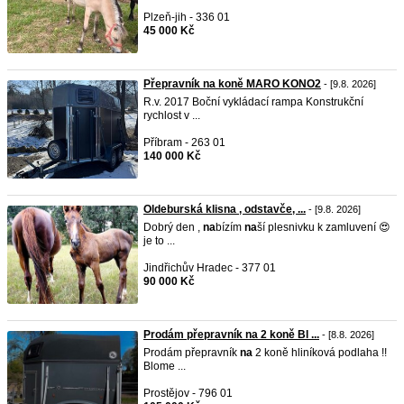
Plzeň-jih - 336 01
45 000 Kč
Přepravník na koně MARO KONO2
- [9.8. 2026]
R.v. 2017 Boční vykládací rampa Konstrukční
rychlost v ...
Příbram - 263 01
140 000 Kč
Oldeburská klisna , odstavče, ...
- [9.8. 2026]
Dobrý den ,
na
bízím
na
ší plesnivku k zamluvení 😍
je to ...
Jindřichův Hradec - 377 01
90 000 Kč
Prodám přepravník na 2 koně Bl ...
- [8.8. 2026]
Prodám přepravník
na
2 koně hliníková podlaha !!
Blome ...
Prostějov - 796 01