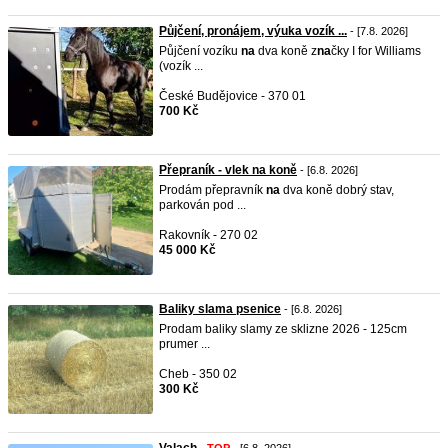
Půjčení, pronájem, výuka vozík ...
- [7.8. 2026]
Půjčení vozíku
na
dva koně z
na
čky I for Williams
(vozík ...
České Budějovice - 370 01
700 Kč
Přepraník - vlek na koně
- [6.8. 2026]
Prodám přepravník
na
dva koně dobrý stav,
parkován pod ...
Rakovník - 270 02
45 000 Kč
Baliky slama psenice
- [6.8. 2026]
Prodam baliky slamy ze sklizne 2026 - 125cm
prumer ...
Cheb - 350 02
300 Kč