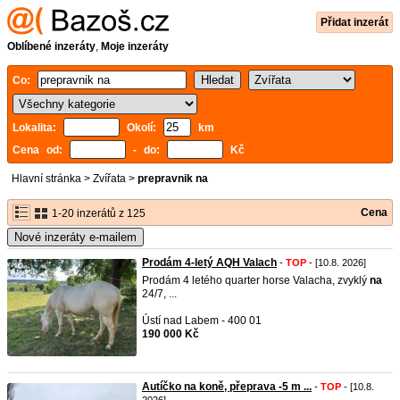
Přidat inzerát
Oblíbené inzeráty
,
Moje inzeráty
Co:
Lokalita:
Okolí:
km
Cena od:
- do:
Kč
Hlavní stránka
>
Zvířata
>
prepravnik na
Cena
1-20 inzerátů z 125
Nové inzeráty e-mailem
Prodám 4-letý AQH Valach
-
TOP
- [10.8. 2026]
Prodám 4 letého quarter horse Valacha, zvyklý
na
24/7, ...
Ústí nad Labem - 400 01
190 000 Kč
Autíčko na koně, přeprava -5 m ...
-
TOP
- [10.8.