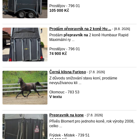
Prostějov - 796 01
105 000 Kč
Prodám přepravník na 2 koně Hu ...
- [8.8. 2026]
Prodám
přepravník
na
2 koně Humbaur Rapid
Maximální ry ...
Prostějov - 796 01
74 900 Kč
Černá klisna Furioso
- [7.8. 2026]
Z důvodu snižování stavu koní, prodáme
nevyužívanou kli ...
Olomouc - 783 53
V textu
Prepravnik na kone
- [7.8. 2026]
Přívěs Blomert pro jednoho koně, rok výroby 2008,
celko ...
Frýdek - Místek - 739 51