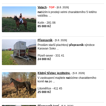
Valach
-
TOP
- [6.8. 2026]
na
bízím k prodeji velmi charakterního 5 letého
valáška. ...
Kolín - 281 06
85 000 Kč
Přepravník
- [5.8. 2026]
Prodám starší plachtový
přepravník
výrobce
Karavan Soko ...
Plzeň-sever - 331 41
24 000 Kč
Klidný hřebec jezditelny.
- [5.8. 2026]
V zastoupení majitele
na
bízíme charakterního
koně
na
po ...
Litoměřice - 411 45
25 000 Kč