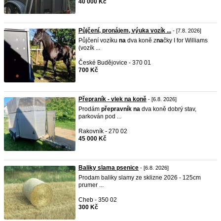
40 000 Kč
Půjčení, pronájem, výuka vozík ...
- [7.8. 2026]
Půjčení vozíku
na
dva koně z
na
čky I for Williams
(vozík ...
České Budějovice - 370 01
700 Kč
Přepraník - vlek na koně
- [6.8. 2026]
Prodám
přepravník
na
dva koně dobrý stav,
parkován pod ...
Rakovník - 270 02
45 000 Kč
Baliky slama psenice
- [6.8. 2026]
Prodam baliky slamy ze sklizne 2026 - 125cm
prumer ...
Cheb - 350 02
300 Kč