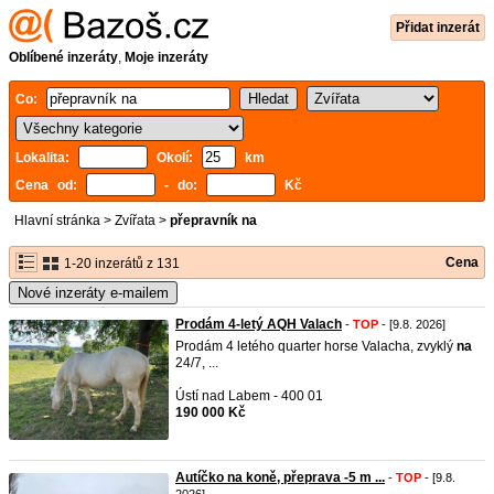
Přidat inzerát
Oblíbené inzeráty
,
Moje inzeráty
Co:
Lokalita:
Okolí:
km
Cena od:
- do:
Kč
Hlavní stránka
>
Zvířata
>
přepravník na
Cena
1-20 inzerátů z 131
Nové inzeráty e-mailem
Prodám 4-letý AQH Valach
-
TOP
- [9.8. 2026]
Prodám 4 letého quarter horse Valacha, zvyklý
na
24/7, ...
Ústí nad Labem - 400 01
190 000 Kč
Autíčko na koně, přeprava -5 m ...
-
TOP
- [9.8.