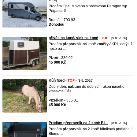
2026]
Prodám Opel Movano s nástavbou Paragan typ
Pegasus 5. ...
Bruntál - 793 93
Dohodou
přívěs na koně/ vlek na koně
-
TOP
- [9.8. 2026]
Prodám
přepravník
na
koně z
na
čky AKRI, který už
něco pa ...
Plzeň - 330 02
45 000 Kč
Kůň fjord
-
TOP
- [9.8. 2026]
Dobrý den,
na
bízím do dobrých rukou
na
šeho
krasavce Cés ...
Plzeň-jih - 336 01
45 000 Kč
Prodám přepravník na 2 koně Bl ...
- [8.8. 2026]
Prodám
přepravník
na
2 koně hliníková podlaha !!
Blome ...