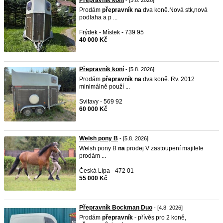
Přepravník koní
- [5.8. 2026]
Prodám
přepravník
na
dva koně.Nová stk,nová
podlaha a p ...
Frýdek - Místek - 739 95
40 000 Kč
Přepravník koní
- [5.8. 2026]
Prodám
přepravník
na
dva koně. Rv. 2012
minimálně použí ...
Svitavy - 569 92
60 000 Kč
Welsh pony B
- [5.8. 2026]
Welsh pony B
na
prodej V zastoupení majitele
prodám ...
Česká Lípa - 472 01
55 000 Kč
Přepravník Bockman Duo
- [4.8. 2026]
Prodám
přepravník
- přívěs pro 2 koně,