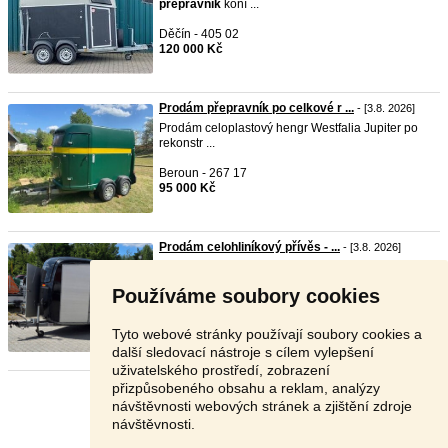
přepravník
koní ...
Děčín - 405 02
120 000 Kč
Prodám přepravník po celkové r ...
- [3.8. 2026]
Prodám celoplastový hengr Westfalia Jupiter po
rekonstr ...
Beroun - 267 17
95 000 Kč
Prodám celohliníkový přívěs - ...
- [3.8. 2026]
- Prodám přívěs -
přepravník
pro 2 koně od
německého vý ...
Používáme soubory cookies
Beroun - 267 21
290 000 Kč
Tyto webové stránky používají soubory cookies a
další sledovací nástroje s cílem vylepšení
uživatelského prostředí, zobrazení
přizpůsobeného obsahu a reklam, analýzy
Stránka:
1
2
3
Další
návštěvnosti webových stránek a zjištění zdroje
návštěvnosti.