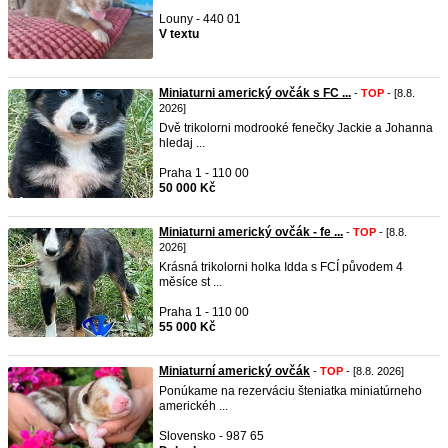
Louny - 440 01
V textu
Miniaturni americký ovčák s FC ...
-
TOP
- [8.8.
2026]
Dvě trikolorni modrooké fenečky Jackie a Johanna
hledaj ...
Praha 1 - 110 00
50 000 Kč
Miniaturni americký ovčák - fe ...
-
TOP
- [8.8.
2026]
Krásná trikolorni holka Idda s FCÍ původem 4
měsíce st ...
Praha 1 - 110 00
55 000 Kč
Miniaturní americký ovčák
-
TOP
- [8.8. 2026]
Ponúkame na rezerváciu šteniatka miniatúrneho
americkéh ...
Slovensko - 987 65