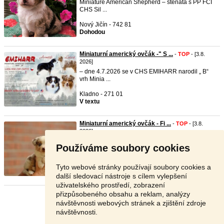
Miniature American Shepherd – štěňata s PP FCI
CHS Sil ...
Nový Jičín - 742 81
Dohodou
Miniaturní americký ovčák -" S ...
-
TOP
- [3.8.
2026]
– dne 4.7.2026 se v CHS EMIHARR narodil „ B“
vrh Minia ...
Kladno - 271 01
V textu
Miniaturní americký ovčák - Fi ...
-
TOP
- [3.8.
2026]
Moc hezký red merle pejsek s dlouhým ocáskem.
Používáme soubory cookies
Figgy je ...
Česká Lípa - 471 11
Tyto webové stránky používají soubory cookies a
65 000 Kč
další sledovací nástroje s cílem vylepšení
uživatelského prostředí, zobrazení
přizpůsobeného obsahu a reklam, analýzy
Stránka:
1
2
Další
návštěvnosti webových stránek a zjištění zdroje
návštěvnosti.