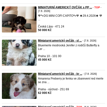
MINIATURNÍ AMERICKÝ OVČÁK s PP ...
-
TOP
-
[7.8. 2026]
💙🐾DG MINI COFI CAPITO🐾💙 🍀29.4.2026🍀 💙
...
Česká Lípa - 471 24
50 000 Kč
Miniaturni americký ovčák - sl ...
- [7.8. 2026]
Bluemerle modrooká Jenifer z rodičů Butterfly a
Ler ...
Praha 10 - 101 00
45 000 Kč
Miniaturní americký ovčák - kr ...
- [7.8. 2026]
Amarena Preberry je fenka ve zbarevení red merle
se zna ...
Praha - východ - 251 69
62 000 Kč