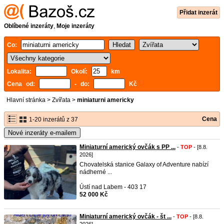
Přidat inzerát
Oblíbené inzeráty
,
Moje inzeráty
Co:
Lokalita:
Okolí:
km
Cena od:
- do:
Kč
Hlavní stránka
>
Zvířata
>
miniaturni americky
Cena
1-20 inzerátů z 37
Nové inzeráty e-mailem
Miniaturní americký ovčák s PP ...
-
TOP
- [8.8.
2026]
Chovatelská stanice Galaxy of Adventure nabízí
nádherné ...
Ústí nad Labem - 403 17
52 000 Kč
Miniaturní americký ovčák - št ...
-
TOP
- [8.8.