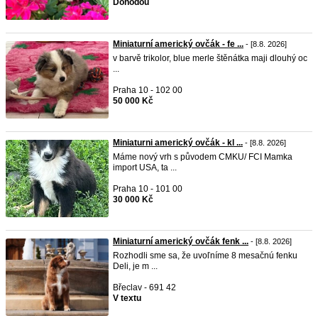
Dohodou
Miniaturní americký ovčák - fe ...
- [8.8. 2026]
v barvě trikolor, blue merle štěnátka maji dlouhý oc
...
Praha 10 - 102 00
50 000 Kč
Miniaturni americký ovčák - kl ...
- [8.8. 2026]
Máme nový vrh s původem CMKU/ FCI Mamka
import USA, ta ...
Praha 10 - 101 00
30 000 Kč
Miniaturní americký ovčák fenk ...
- [8.8. 2026]
Rozhodli sme sa, že uvoľníme 8 mesačnú fenku
Deli, je m ...
Břeclav - 691 42
V textu