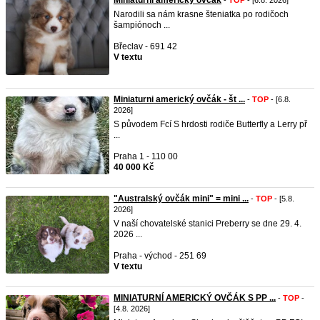
Miniaturní americký ovčák
-
TOP
- [6.8. 2026]
Narodili sa nám krasne šteniatka po rodičoch
šampiónoch ...
Břeclav - 691 42
V textu
Miniaturni americký ovčák - št ...
-
TOP
- [6.8.
2026]
S původem Fcí S hrdosti rodiče Butterfly a Lerry př
...
Praha 1 - 110 00
40 000 Kč
"Australský ovčák mini" = mini ...
-
TOP
- [5.8.
2026]
V naší chovatelské stanici Preberry se dne 29. 4.
2026 ...
Praha - východ - 251 69
V textu
MINIATURNÍ AMERICKÝ OVČÁK S PP ...
-
TOP
-
[4.8. 2026]