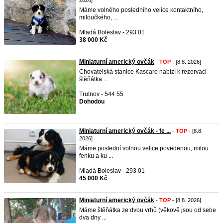
2026]
Máme volného posledního velice kontaktního,
miloučkého, ...
Mladá Boleslav - 293 01
38 000 Kč
Miniaturní americký ovčák
-
TOP
- [8.8. 2026]
Chovatelská stanice Kascaro nabízí k rezervaci
štěňátka ...
Trutnov - 544 55
Dohodou
Miniaturní americký ovčák - fe ...
-
TOP
- [8.8.
2026]
Máme poslední volnou velice povedenou, milou
fenku a ku ...
Mladá Boleslav - 293 01
45 000 Kč
Miniaturní americký ovčák
-
TOP
- [8.8. 2026]
Máme štěňátka ze dvou vrhů (věkově jsou od sebe
dva dny ...