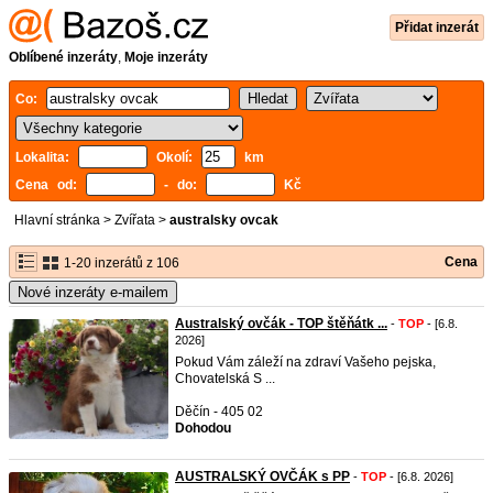
Přidat inzerát
Oblíbené inzeráty
,
Moje inzeráty
Co:
Lokalita:
Okolí:
km
Cena od:
- do:
Kč
Hlavní stránka
>
Zvířata
>
australsky ovcak
Cena
1-20 inzerátů z 106
Nové inzeráty e-mailem
Australský ovčák - TOP štěňátk ...
-
TOP
- [6.8.
2026]
Pokud Vám záleží na zdraví Vašeho pejska,
Chovatelská S ...
Děčín - 405 02
Dohodou
AUSTRALSKÝ OVČÁK s PP
-
TOP
- [6.8. 2026]