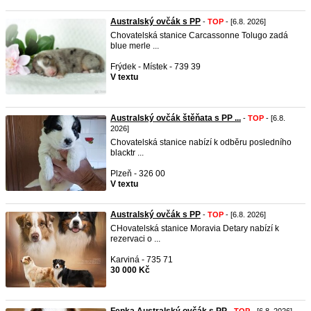
Australský ovčák s PP
-
TOP
- [6.8. 2026]
Chovatelská stanice Carcassonne Tolugo zadá
blue merle ...
Frýdek - Místek - 739 39
V textu
Australský ovčák štěňata s PP ...
-
TOP
- [6.8.
2026]
Chovatelská stanice nabízí k odběru posledního
blacktr ...
Plzeň - 326 00
V textu
Australský ovčák s PP
-
TOP
- [6.8. 2026]
CHovatelská stanice Moravia Detary nabízí k
rezervaci o ...
Karviná - 735 71
30 000 Kč