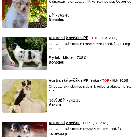
K dispozici štěňátka s PP. Fenky i pejsci. Odběr od
17. ...
Zlín - 763 45
Dohodou
Australský ovčák s PP
-
TOP
- [6.8. 2026]
Chovatelská stanice Rosycheeks nabízí k prodeji
štěňátk ...
Frýdek - Místek - 738 01
Dohodou
Australský ovčák s PP fenka
-
TOP
- [6.8. 2026]
Chovatelská stanice nabízí k odběru blacktri fenku
s PP ...
Nový Jičín - 742 35
V textu
Australsky ovčák
-
TOP
- [6.8. 2026]
Chovatelská stanice 𝐅𝐫𝐞𝐞𝐳𝐞 𝐘𝐨𝐮 𝐎𝐮𝐭 nabízí k
rezervaci 𝐩 ...