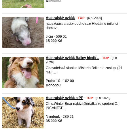
Dohodou
Australský ovčák
-
TOP
- [6.8. 2026]
https://australaci.vidochov.cz/ Hledáme milující
domov ...
Jičín - 509 01
15 000 Kč
Australský ovčák Bailey hledá ...
-
TOP
- [6.8.
2026]
Chovatelská stanice Misterio Brillante zastupující
maji ...
Praha 10 - 102 00
Dohodou
Australský ovčák s PP
-
TOP
- [6.8. 2026]
Ch.s.Winter Bear nabízí štěňátka ze spojení O:
INCANTAT ...
Nymburk - 289 21
35 000 Kč