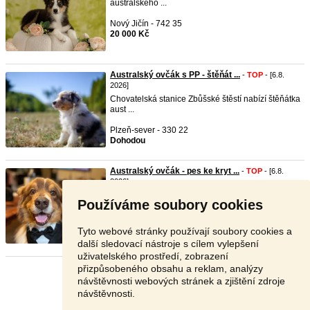
australského ...
Nový Jičín - 742 35
20 000 Kč
Australský ovčák s PP - štěňát ...
-
TOP
- [6.8.
2026]
Chovatelská stanice Zbůšské štěstí nabízí štěňátka
aust ...
Plzeň-sever - 330 22
Dohodou
Australský ovčák - pes ke kryt ...
-
TOP
- [6.8.
2026]
Hledáme nevěstu pro našeho australského ovčáka
Používáme soubory cookies
Cézarka. ...
Praha - východ - 251 66
Tyto webové stránky používají soubory cookies a
Dohodou
další sledovací nástroje s cílem vylepšení
uživatelského prostředí, zobrazení
přizpůsobeného obsahu a reklam, analýzy
Stránka:
1
2
3
Další
návštěvnosti webových stránek a zjištění zdroje
návštěvnosti.