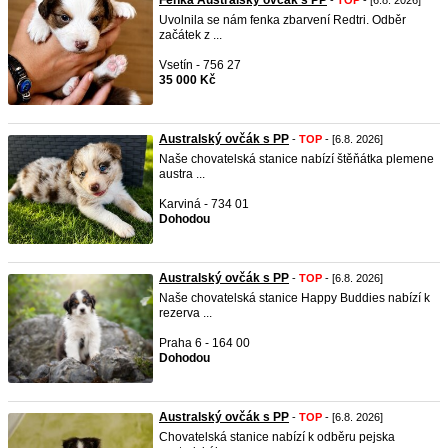
Fenka Australský ovčák s PP
-
TOP
- [6.8. 2026]
Uvolnila se nám fenka zbarvení Redtri. Odběr
začátek z ...
Vsetín - 756 27
35 000 Kč
Australský ovčák s PP
-
TOP
- [6.8. 2026]
Naše chovatelská stanice nabízí štěňátka plemene
austra ...
Karviná - 734 01
Dohodou
Australský ovčák s PP
-
TOP
- [6.8. 2026]
Naše chovatelská stanice Happy Buddies nabízí k
rezerva ...
Praha 6 - 164 00
Dohodou
Australský ovčák s PP
-
TOP
- [6.8. 2026]
Chovatelská stanice nabízí k odběru pejska