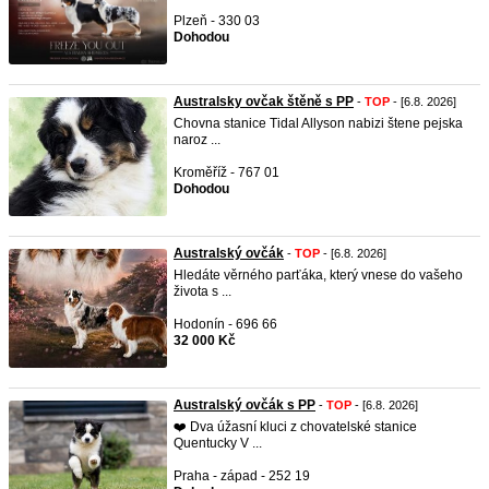
Plzeň - 330 03
Dohodou
Australsky ovčak štěně s PP
-
TOP
- [6.8. 2026]
Chovna stanice Tidal Allyson nabizi štene pejska
naroz ...
Kroměříž - 767 01
Dohodou
Australský ovčák
-
TOP
- [6.8. 2026]
Hledáte věrného parťáka, který vnese do vašeho
života s ...
Hodonín - 696 66
32 000 Kč
Australský ovčák s PP
-
TOP
- [6.8. 2026]
❤️ Dva úžasní kluci z chovatelské stanice
Quentucky V ...
Praha - západ - 252 19