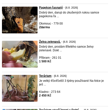
Pagekon řasnatý
- [6.8. 2026]
Dobrý den, daruji do zkušených rukou samce
pagekona řa ...
Olomouc - 779 00
Zdarma
Želva zelenavá.
- [6.8. 2026]
Dobrý den, prodám tříletého samce želvy
zelenavé. Dokl ...
Příbram - 261 01
1 500 Kč
Terárium
- [6.8. 2026]
Je velký 45x45x60 3 týdny používané Na fotce je
ješ ...
Kladno - 273 64
2 450 Kč