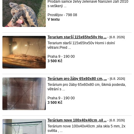
Prodám samce želvy zelenavé Narozen září 2010
s veškerý ...
Prostějov - 798 08
V textu
Terarium starší 115x65hx50v Ho ...
- [6.8. 2026]
Terarium starší 115x65hx50v Horni i dolní
větrani.Pred ...
Praha 9 - 190 00
3 500 Kč
Terárium pro žáby 65x60x80 cm, ...
- [6.8. 2026]
Terárium pro žáby 65x60x80 cm, šikmá podesta,
větrání s ...
Praha 9 - 190 00
3 500 Kč
Terárium nove 100x40x40cm ,sil ...
- [6.8. 2026]
Terárium nove 100x40x40cm ,sila skla 5 mm, 2x
světla , ...