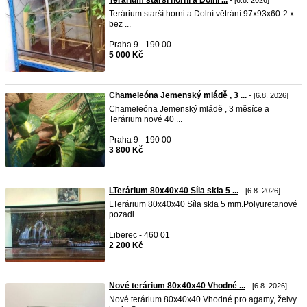
Terárium starší horni a Dolní ...
- [6.8. 2026]
Terárium starší horni a Dolní větrání 97x93x60-2 x
bez ...
Praha 9 - 190 00
5 000 Kč
Chameleóna Jemenský mládě , 3 ...
- [6.8. 2026]
Chameleóna Jemenský mládě , 3 měsíce a
Terárium nové 40 ...
Praha 9 - 190 00
3 800 Kč
LTerárium 80x40x40 Síla skla 5 ...
- [6.8. 2026]
LTerárium 80x40x40 Síla skla 5 mm.Polyuretanové
pozadi. ...
Liberec - 460 01
2 200 Kč
Nové terárium 80x40x40 Vhodné ...
- [6.8. 2026]
Nové terárium 80x40x40 Vhodné pro agamy, želvy