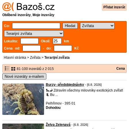
Přidat inzerát
Oblíbené inzeráty
,
Moje inzeráty
Co:
Lokalita:
Okolí:
km
Cena od:
- do:
Kč
Hlavní stránka
>
Zvířata
>
Terarijní zvířata
Cena
81-100 inzerátů z 2 015
Nové inzeráty e-mailem
Burzy- předobjednávky
- [6.8. 2026]
🐍🦂 Zdravím všechny milovníky exotických zvířat!
🦎 Bu ...
Pelhřimov - 395 01
Dohodou
Želva Zelenavá
- [6.8. 2026]