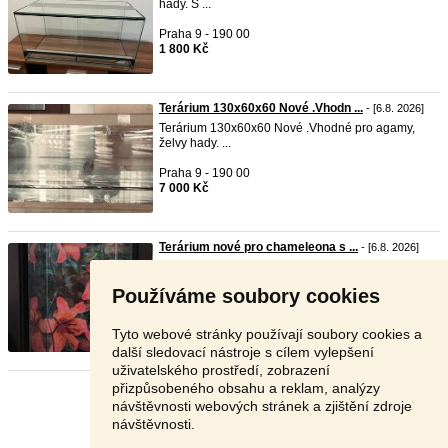
hady. S ...
Praha 9 - 190 00
1 800 Kč
Terárium 130x60x60 Nové .Vhodn ...
- [6.8. 2026]
Terárium 130x60x60 Nové .Vhodné pro agamy,
želvy hady. ...
Praha 9 - 190 00
7 000 Kč
Terárium nové pro chameleona s ...
- [6.8. 2026]
Terárium nové pro chameleona s odpočivadlem,
sila skla ...
Používáme soubory cookies
Praha 9 - 199 00
5 000 Kč
Tyto webové stránky používají soubory cookies a
další sledovací nástroje s cílem vylepšení
uživatelského prostředí, zobrazení
přizpůsobeného obsahu a reklam, analýzy
Stránka:
Předchozí
4
5
6
7
Další
návštěvnosti webových stránek a zjištění zdroje
návštěvnosti.