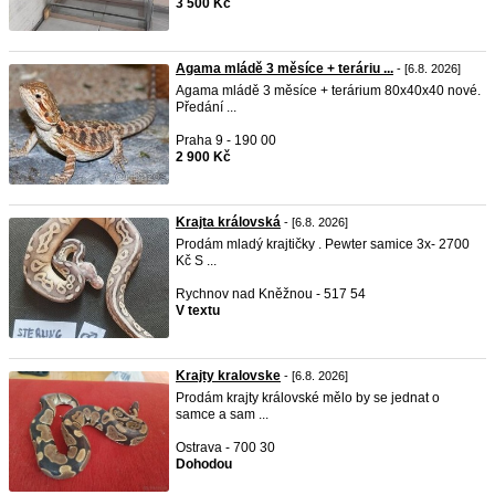
3 500 Kč
Agama mládě 3 měsíce + teráriu ...
- [6.8. 2026]
Agama mládě 3 měsíce + terárium 80x40x40 nové.
Předání ...
Praha 9 - 190 00
2 900 Kč
Krajta královská
- [6.8. 2026]
Prodám mladý krajtičky . Pewter samice 3x- 2700
Kč S ...
Rychnov nad Kněžnou - 517 54
V textu
Krajty kralovske
- [6.8. 2026]
Prodám krajty královské mělo by se jednat o
samce a sam ...
Ostrava - 700 30
Dohodou