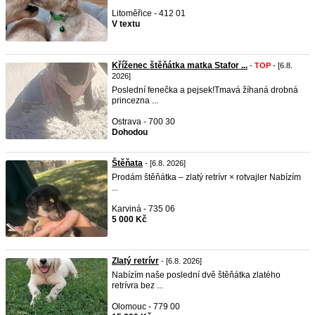
Litoměřice - 412 01
V textu
Kříženec štěňátka matka Stafor ...
-
TOP
- [6.8.
2026]
Poslední fenečka a pejsek!Tmavá žíhaná drobná
princezna ...
Ostrava - 700 30
Dohodou
Štěňata
- [6.8. 2026]
Prodám štěňátka – zlatý retrívr × rotvajler Nabízím
...
Karviná - 735 06
5 000 Kč
Zlatý retrívr
- [6.8. 2026]
Nabízím naše poslední dvě štěňátka zlatého
retrívra bez ...
Olomouc - 779 00