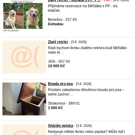
Zlatý retrívr - štěňata s PP ❤ ...
-
TOP
- [4.8. 2026]
Přijímáme rezervace na štěňátka s PP - viz.
letáček.
Benešov - 257 65
Dohodou
Zlatý retrívr
- [3.8. 2026]
Rádi bychom fenku zlatého retrívra buď štěňátko
nebo kl ...
Jičín - 507 03
10 000 Kč
Bouda pro psa
- [3.8. 2026]
Prodám zateplenou dřevěnou boudu pro psa –
velmi zachov ...
Strakonice - 389 01
3 000 Kč
Sháním pejska
- [3.8. 2026]
Nedaruje někdo fenku nebo pejska? Může být i