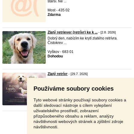
starší. Ne ...
Most - 435 02
Zdarma
Zlatý retriever (retrívr) ke k ...
- [2.8. 2026]
Dobrý den, nabízím ke krytí zlatého retrívra.
Čistokrev ...
Vyškov - 683 01
Dohodou
Zlatý retrívr
- [29.7. 2026]
Přijímáme rezervace na miminka zlatých retrívrů s
PP. O ...
Používáme soubory cookies
Mladá Boleslav - 293 01
38 000 Kč
Tyto webové stránky používají soubory cookies a
další sledovací nástroje s cílem vylepšení
uživatelského prostředí, zobrazení
přizpůsobeného obsahu a reklam, analýzy
Stránka:
1
2
3
Další
návštěvnosti webových stránek a zjištění zdroje
návštěvnosti.