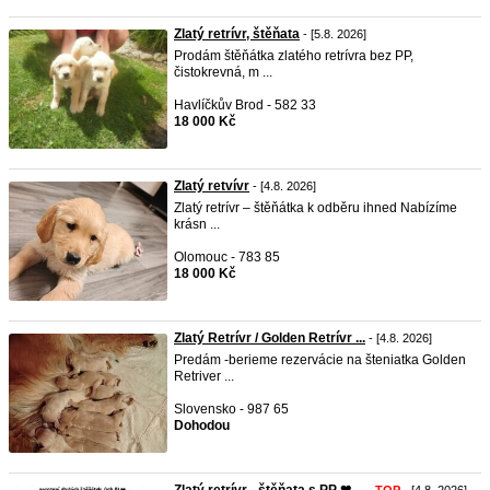
Zlatý retrívr, štěňata
- [5.8. 2026]
Prodám štěňátka zlatého retrívra bez PP,
čistokrevná, m ...
Havlíčkův Brod - 582 33
18 000 Kč
Zlatý retvívr
- [4.8. 2026]
Zlatý retrívr – štěňátka k odběru ihned Nabízíme
krásn ...
Olomouc - 783 85
18 000 Kč
Zlatý Retrívr / Golden Retrívr ...
- [4.8. 2026]
Predám -berieme rezervácie na šteniatka Golden
Retriver ...
Slovensko - 987 65
Dohodou