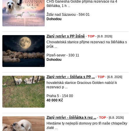
CHS Ganesha Goldie přijímá rezervace na 4
štěňátka, 1 h ...
Žďár nad Sázavou - 594 01
Dohodou
Zlatý retrívr s PP štěně
-
TOP
- [6.8. 2026]
Chovatelská stanice přijme rezervaci na štěňátka s
průk ...
Plzeň-sever - 330 11
Dohodou
Zlatý retrívr – štěňata s PP, ...
-
TOP
- [6.8. 2026]
hovatelská stanice Gracious Golden nabízí k
rezervaci p ...
Praha 5 - 154 00
40 000 Kč
Zlatý retrívr - štěňátka k rez ...
-
TOP
- [6.8. 2026]
Hledáme ty nejlepší domovy pro tři naše chlapečky
zlaté ...