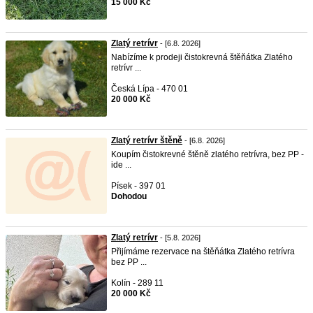
15 000 Kč
Zlatý retrívr
- [6.8. 2026]
Nabízíme k prodeji čistokrevná štěňátka Zlatého
retrívr ...
Česká Lípa - 470 01
20 000 Kč
Zlatý retrívr štěně
- [6.8. 2026]
Koupím čistokrevné štěně zlatého retrívra, bez PP -
ide ...
Písek - 397 01
Dohodou
Zlatý retrívr
- [5.8. 2026]
Přijímáme rezervace na štěňátka Zlatého retrívra
bez PP ...
Kolín - 289 11
20 000 Kč