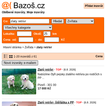
Přidat inzerát
Oblíbené inzeráty
,
Moje inzeráty
Co:
Lokalita:
Okolí:
km
Cena od:
- do:
Kč
Hlavní stránka
>
Zvířata
>
zlaty retrivr
Cena
1-20 inzerátů z 61
Nové inzeráty e-mailem
Zlatý retrívr
-
TOP
- [6.8. 2026]
Nabízíme čtyři pejsky zlatého retrívra po rodičích s
PP ...
Plzeň - 301 00
17 000 Kč
Zlatý retrívr- štěňátka s PP
-
TOP
- [6.8. 2026]