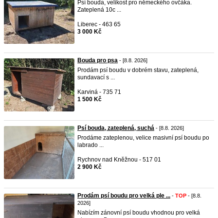
Psí bouda, velikost pro německého ovčáka.
Zateplená 10c ...
Liberec - 463 65
3 000 Kč
Bouda pro psa
- [8.8. 2026]
Prodám psí boudu v dobrém stavu, zateplená,
sundavací s ...
Karviná - 735 71
1 500 Kč
Psí bouda, zateplená, suchá
- [8.8. 2026]
Prodáme zateplenou, velice masivní psí boudu po
labrado ...
Rychnov nad Kněžnou - 517 01
2 900 Kč
Prodám psí boudu pro velká ple ...
-
TOP
- [8.8.
2026]
Nabízím zánovní psí boudu vhodnou pro velká