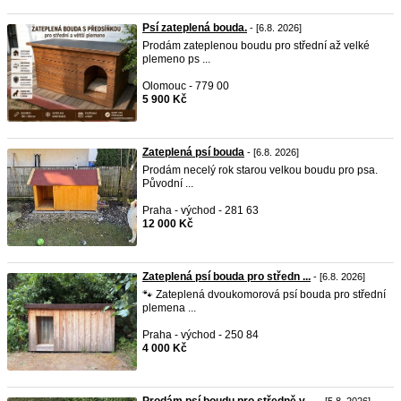
Psí zateplená bouda.
- [6.8. 2026]
Prodám zateplenou boudu pro střední až velké
plemeno ps ...
Olomouc - 779 00
5 900 Kč
Zateplená psí bouda
- [6.8. 2026]
Prodám necelý rok starou velkou boudu pro psa.
Původní ...
Praha - východ - 281 63
12 000 Kč
Zateplená psí bouda pro středn ...
- [6.8. 2026]
🐾 Zateplená dvoukomorová psí bouda pro střední
plemena ...
Praha - východ - 250 84
4 000 Kč