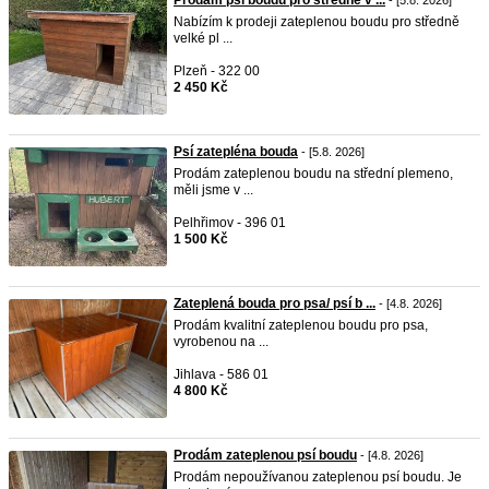
Prodám psí boudu pro středně v ...
- [5.8. 2026]
Nabízím k prodeji zateplenou boudu pro středně
velké pl ...
Plzeň - 322 00
2 450 Kč
Psí zatepléna bouda
- [5.8. 2026]
Prodám zateplenou boudu na střední plemeno,
měli jsme v ...
Pelhřimov - 396 01
1 500 Kč
Zateplená bouda pro psa/ psí b ...
- [4.8. 2026]
Prodám kvalitní zateplenou boudu pro psa,
vyrobenou na ...
Jihlava - 586 01
4 800 Kč
Prodám zateplenou psí boudu
- [4.8. 2026]
Prodám nepoužívanou zateplenou psí boudu. Je