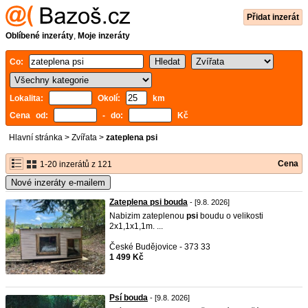
Přidat inzerát
Oblíbené inzeráty
,
Moje inzeráty
Co:
Lokalita:
Okolí:
km
Cena od:
- do:
Kč
Hlavní stránka
>
Zvířata
>
zateplena psi
Cena
1-20 inzerátů z 121
Nové inzeráty e-mailem
Zateplena psi bouda
- [9.8. 2026]
Nabizim zateplenou
psi
boudu o velikosti
2x1,1x1,1m. ...
České Budějovice - 373 33
1 499 Kč
Psí bouda
- [9.8. 2026]