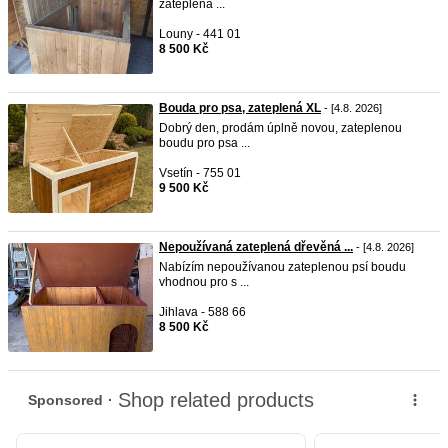
zateplená ...
Louny - 441 01
8 500 Kč
Bouda pro psa, zateplená XL
- [4.8. 2026]
Dobrý den, prodám úplně novou, zateplenou
boudu pro psa ...
Vsetín - 755 01
9 500 Kč
Nepoužívaná zateplená dřevěná ...
- [4.8. 2026]
Nabízím nepoužívanou zateplenou psí boudu
vhodnou pro s ...
Jihlava - 588 66
8 500 Kč