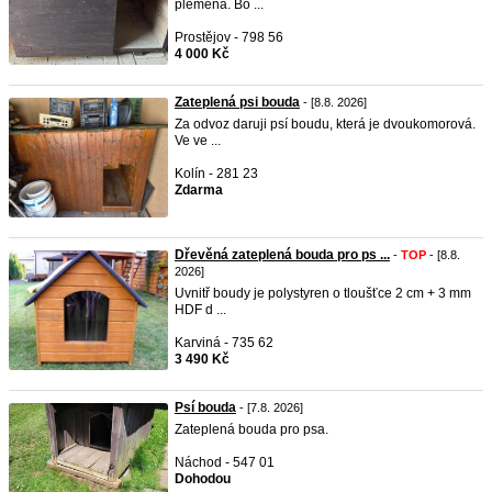
plemena. Bo ...
Prostějov - 798 56
4 000 Kč
Zateplená psi bouda
- [8.8. 2026]
Za odvoz daruji psí boudu, která je dvoukomorová.
Ve ve ...
Kolín - 281 23
Zdarma
Dřevěná zateplená bouda pro ps ...
-
TOP
- [8.8.
2026]
Uvnitř boudy je polystyren o tloušťce 2 cm + 3 mm
HDF d ...
Karviná - 735 62
3 490 Kč
Psí bouda
- [7.8. 2026]
Zateplená bouda pro psa.
Náchod - 547 01
Dohodou