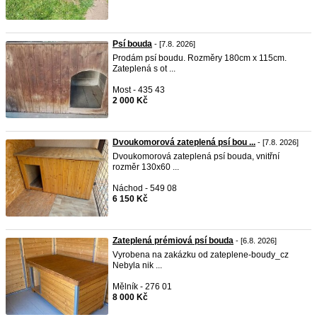
Psí bouda
- [7.8. 2026]
Prodám psí boudu. Rozměry 180cm x 115cm.
Zateplená s ot ...
Most - 435 43
2 000 Kč
Dvoukomorová zateplená psí bou ...
- [7.8. 2026]
Dvoukomorová zateplená psí bouda, vnitřní
rozměr 130x60 ...
Náchod - 549 08
6 150 Kč
Zateplená prémiová psí bouda
- [6.8. 2026]
Vyrobena na zakázku od zateplene-boudy_cz
Nebyla nik ...
Mělník - 276 01
8 000 Kč