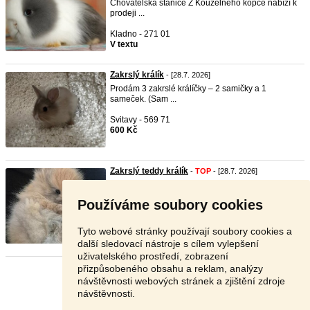
Chovatelská stanice Z Kouzelného kopce nabízí k
prodeji ...
Kladno - 271 01
V textu
Zakrslý králík
- [28.7. 2026]
Prodám 3 zakrslé králíčky – 2 samičky a 1
sameček. (Sam ...
Svitavy - 569 71
600 Kč
Zakrslý teddy králík
-
TOP
- [28.7. 2026]
Nabízím samečka k rezervaci k odběru za 4
tydny.Fb:tedd ...
Používáme soubory cookies
České Budějovice - 373 71
3 000 Kč
Tyto webové stránky používají soubory cookies a
další sledovací nástroje s cílem vylepšení
uživatelského prostředí, zobrazení
přizpůsobeného obsahu a reklam, analýzy
Stránka:
1
2
3
Další
návštěvnosti webových stránek a zjištění zdroje
návštěvnosti.