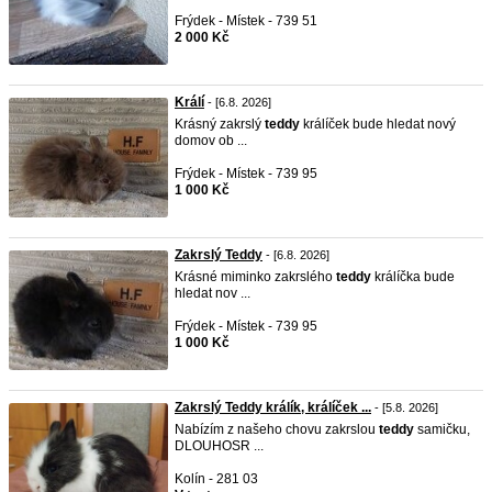
Frýdek - Místek - 739 51
2 000 Kč
Králí
- [6.8. 2026]
Krásný zakrslý
teddy
králíček bude hledat nový
domov ob ...
Frýdek - Místek - 739 95
1 000 Kč
Zakrslý Teddy
- [6.8. 2026]
Krásné miminko zakrslého
teddy
králíčka bude
hledat nov ...
Frýdek - Místek - 739 95
1 000 Kč
Zakrslý Teddy králík, králíček ...
- [5.8. 2026]
Nabízím z našeho chovu zakrslou
teddy
samičku,
DLOUHOSR ...
Kolín - 281 03