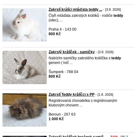
Zakrslí králíci mláďata teddy ...
- [3.8. 2026]
Čtyři mláďata zakrslých králíků - rodiče
teddy
(otec), ...
Praha 4 - 143 00
800 Kč
Zakrslý králíček - samičky
- [3.8. 2026]
Nabízím samičky zakrslého králíčka s
teddy
genem ( lvíč ...
Šumperk - 788 04
800 Kč
Zakrslí Teddy králíčci s PP
- [1.8. 2026]
Registrovaná chovatelka s registrovaným
klubovým chovem ...
Beroun - 267 63
1 000 Kč