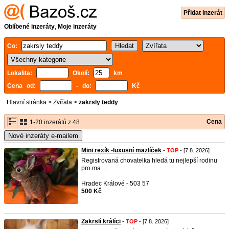
Přidat inzerát
Oblíbené inzeráty
,
Moje inzeráty
Co:
Lokalita:
Okolí:
km
Cena od:
- do:
Kč
Hlavní stránka
>
Zvířata
>
zakrsly teddy
Cena
1-20 inzerátů z 48
Nové inzeráty e-mailem
Mini rexík -luxusní mazlíček
-
TOP
- [7.8. 2026]
Registrovaná chovatelka hledá tu nejlepší rodinu
pro ma ...
Hradec Králové - 503 57
500 Kč
Zakrslí králíci
-
TOP
- [7.8. 2026]