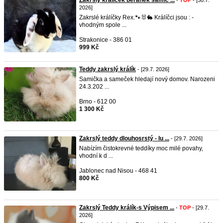
Zakrslý králíček beránek samič ...
-
TOP
- [30.7.
2026]
Zakrslé králíčky Rex.🐾🐰🐇 Králíčci jsou : -
vhodným spole ...
Strakonice - 386 01
999 Kč
Teddy zakrslý králík
- [29.7. 2026]
Samička a sameček hledají nový domov. Narozeni
24.3.202 ...
Brno - 612 00
1 300 Kč
Zakrslý teddy dlouhosrstý - lu ...
- [29.7. 2026]
Nabízím čistokrevné teddíky moc milé povahy,
vhodní k d ...
Jablonec nad Nisou - 468 41
800 Kč
Zakrslý Teddy králík-s Výpisem ...
-
TOP
- [29.7.
2026]