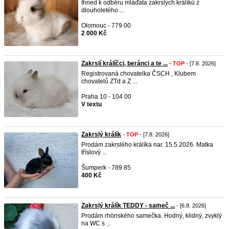
Ihned k odběru mláďata zakrslých králíků z
dlouholetého ...
Olomouc - 779 00
2 000 Kč
Zakrslí králíčci, beránci a te ...
-
TOP
- [7.8. 2026]
Registrovaná chovatelka ČSCH , Klubem
chovatelů ZTd a Z ...
Praha 10 - 104 00
V textu
Zakrslý králík
-
TOP
- [7.8. 2026]
Prodám zakrslého králíka nar. 15.5.2026. Matka
tříslový ...
Šumperk - 789 85
400 Kč
Zakrslý králík TEDDY - sameč ...
- [6.8. 2026]
Prodám rhönského samečka. Hodný, klidný, zvyklý
na WC s ...