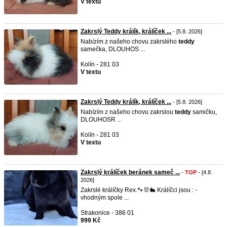
V textu
Zakrslý Teddy králík, králíček ...
- [5.8. 2026]
Nabízím z našeho chovu zakrslého
teddy
samečka, DLOUHOS ...
Kolín - 281 03
V textu
Zakrslý Teddy králík, králíček ...
- [5.8. 2026]
Nabízím z našeho chovu zakrslou
teddy
samičku,
DLOUHOSR ...
Kolín - 281 03
V textu
Zakrslý králíček beránek sameč ...
-
TOP
- [4.8.
2026]
Zakrslé králíčky Rex.🐾🐰🐇 Králíčci jsou : -
vhodným spole ...
Strakonice - 386 01
999 Kč