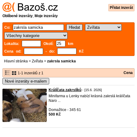
Přidat inzerát
Oblíbené inzeráty
,
Moje inzeráty
Co:
Lokalita:
Okolí:
km
Cena od:
- do:
Kč
Hlavní stránka
>
Zvířata
>
zakrsla samicka
Cena
1-1 inzerátů z 1
Nové inzeráty e-mailem
Králíčata zakrslíků
- [15.6. 2026]
Minifarma u Lenky nabízí krásná zakrslá králíčata
Naro ...
Domažlice - 345 61
500 Kč