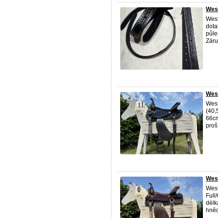
Wes
West
dota
půle
Záru
West
West
(40,
66cm
proší
West
West
Full
délk
hněd