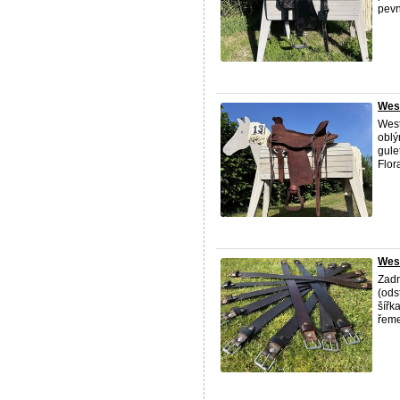
pevn
Wes
West
oblý
gule
Flor
Wes
Zadn
(ods
šířk
řeme