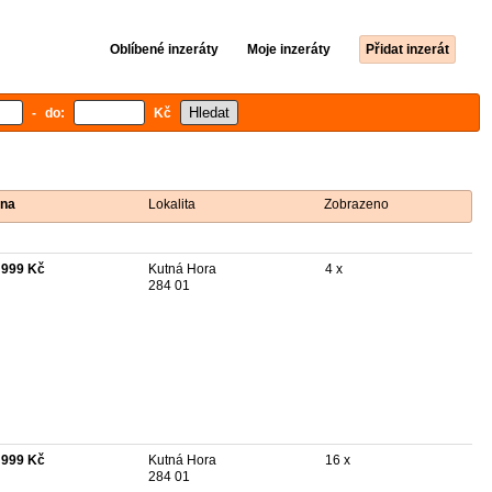
Oblíbené inzeráty
Moje inzeráty
Přidat inzerát
- do:
Kč
na
Lokalita
Zobrazeno
 999 Kč
Kutná Hora
4 x
284 01
 999 Kč
Kutná Hora
16 x
284 01