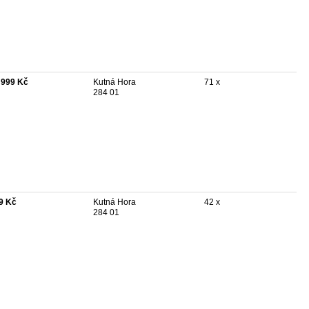
 999 Kč
Kutná Hora
71 x
284 01
9 Kč
Kutná Hora
42 x
284 01