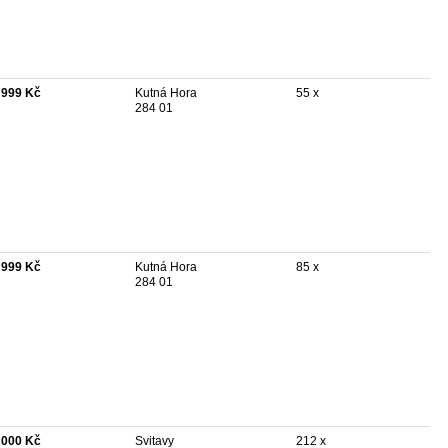
 999 Kč
Kutná Hora
55 x
284 01
 999 Kč
Kutná Hora
85 x
284 01
 000 Kč
Svitavy
212 x