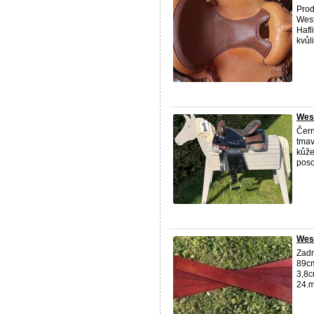
Prod
West
Hafl
kvůl
West
Čern
tmav
kůže
poso
Wes
Zadn
89cm
3,8c
24.m