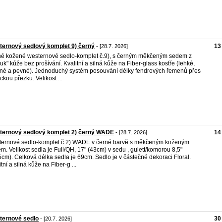
ernový sedlový komplet 9) černý
13
- [28.7. 2026]
é kožené westernové sedlo-komplet č.9), s černým měkčeným sedem z
uk" kůže bez prošívání. Kvalitní a silná kůže na Fiber-glass kostře (lehké,
né a pevné). Jednoduchý systém posouvání délky fendrových řemenů přes
ickou přezku. Velikost ...
ternový sedlový komplet 2) černý WADE
14
- [28.7. 2026]
ernové sedlo-komplet č.2) WADE v černé barvě s měkčeným koženým
m. Velikost sedla je Full/QH, 17" (43cm) v sedu , gulett/komorou 8,5"
5cm). Celková délka sedla je 69cm. Sedlo je v částečné dekoraci Floral.
tní a silná kůže na Fiber-g ...
ternové sedlo
30
- [20.7. 2026]