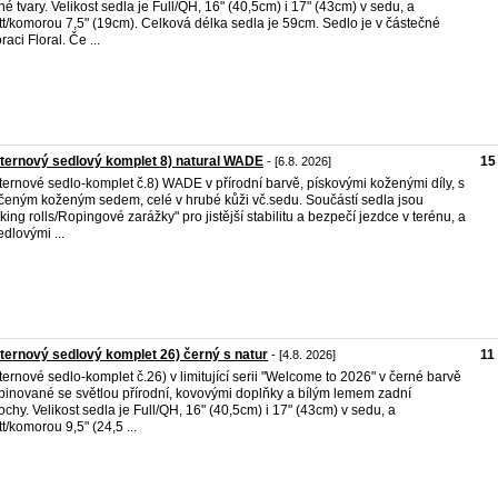
né tvary. Velikost sedla je Full/QH, 16" (40,5cm) i 17" (43cm) v sedu, a
tt/komorou 7,5" (19cm). Celková délka sedla je 59cm. Sedlo je v částečné
aci Floral. Če ...
ernový sedlový komplet 8) natural WADE
15
- [6.8. 2026]
ernové sedlo-komplet č.8) WADE v přírodní barvě, pískovými koženými díly, s
eným koženým sedem, celé v hrubé kůži vč.sedu. Součástí sedla jsou
king rolls/Ropingové zarážky" pro jistější stabilitu a bezpečí jezdce v terénu, a
edlovými ...
ernový sedlový komplet 26) černý s natur
11
- [4.8. 2026]
ernové sedlo-komplet č.26) v limitující serii "Welcome to 2026" v černé barvě
inované se světlou přírodní, kovovými doplňky a bílým lemem zadní
ochy. Velikost sedla je Full/QH, 16" (40,5cm) i 17" (43cm) v sedu, a
tt/komorou 9,5" (24,5 ...