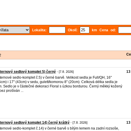
Lokalita:
Okolí:
km Cena od:
Ce
2
ernový sedlový komplet 5) černý
13
- [7.8. 2026]
ernové sedlo-komplet č.5) v černé barvě. Velikost sedla je Full/QH, 16"
5cm) i 17" (43cm) v sedu, gulett/komorou 8" (20cm). Celková délka sedla je
. Sedlo je v částečné dekoraci Floral s úzkou bordurou. Černý měkký kožený
bez prošíván ...
ernový sedlový komplet 14) černý krátký
13
- [7.8. 2026]
ernové sedlo-komplet č.14) v černé barvě s bílým lemem na zadní rozsoše,