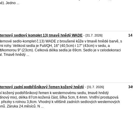
é). Jedno ...
ternový sedlový komplet 13) tmavě hnědý WADE
14
- [31.7. 2026]
ernové sedlo-komplet č.13) WADE z broušené kůže v tmavě hnědé barvě, s
mi rohy. Velikost sedla je Full/QH, 16" (40,5cm) i 17" (43cm) v sedu, a
tt/komorou 9" (23cm). Celková délka sedla je 69cm. Sedlo je v celodekoraci
al. Tmavě hnědý ...
ternový zadní podbřišníkový řemen kožený hnědý
34
- [31.7. 2026]
í kožený podbřišníkový řemen k westernovému sedlu, tmavě hnědý
tínový mix), délka 87cm kožená část, šířka 5cm, tl.4mm. Vnitřní prostupová
a přezky s rolnou 3,8cm. Vhodný k většině zadních sedlových westernových
nů. Záruka 24.měsíců. N ...