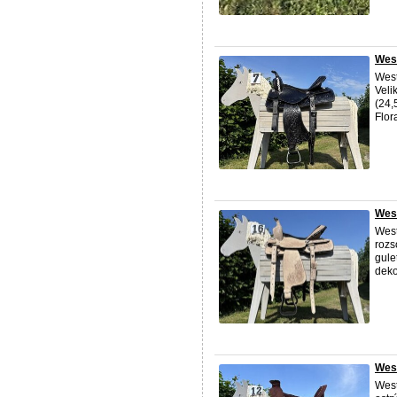
West
West
Veli
(24,
Flora
West
West
rozs
gule
deko
Wes
West