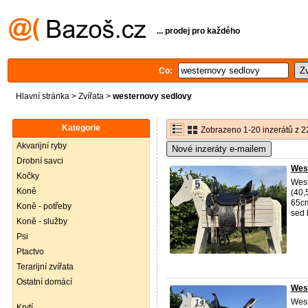
... prodej pro každého
Co:
Hlavní stránka
>
Zvířata
>
westernovy sedlovy
Kategorie
Zobrazeno 1-20 inzerátů z 2
Akvarijní ryby
Nové inzeráty e-mailem
Drobní savci
West
Kočky
West
Koně
(40,
65cm
Koně - potřeby
sed 
Koně - služby
Psi
Ptactvo
Terarijní zvířata
Ostatní domácí
West
West
Krytí