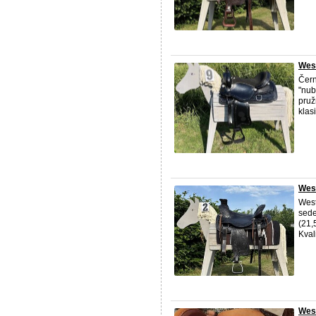
West
Čern
"nub
pruž
klas
Wes
West
sede
(21,
Kvali
Wes