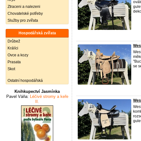
ovál
Ztraceni a nalezeni
gule
dekor
Chovatelské potřeby
Služby pro zvířata
Hospodářská zvířata
Drůbež
West
Králíci
West
Ovce a kozy
měkč
"Buc
Prasata
se s
Skot
Ostatní hospodářská
Knihkupectví Jasmínka
Pavel Váňa:
Léčivé stromy a keře
West
II.
West
komb
rozs
gule