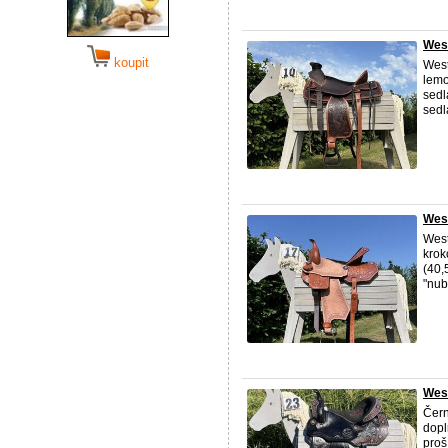
Wes
koupit
West
lemo
sedl
sedl
West
West
krok
(40,
"nub
West
Čern
dopl
proš