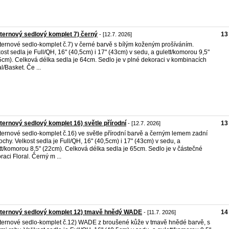
ernový sedlový komplet 7) černý
13
- [12.7. 2026]
ernové sedlo-komplet č.7) v černé barvě s bílým koženým prošíváním.
kost sedla je Full/QH, 16" (40,5cm) i 17" (43cm) v sedu, a gulett/komorou 9,5"
5cm). Celková délka sedla je 64cm. Sedlo je v plné dekoraci v kombinacích
l/Basket. Če ...
ernový sedlový komplet 16) světle přírodní
13
- [12.7. 2026]
ernové sedlo-komplet č.16) ve světle přírodní barvě a černým lemem zadní
ochy. Velkost sedla je Full/QH, 16" (40,5cm) i 17" (43cm) v sedu, a
tt/komorou 8,5" (22cm). Celková délka sedla je 65cm. Sedlo je v částečné
raci Floral. Černý m ...
ternový sedlový komplet 12) tmavě hnědý WADE
14
- [11.7. 2026]
ernové sedlo-komplet č.12) WADE z broušené kůže v tmavě hnědé barvě, s