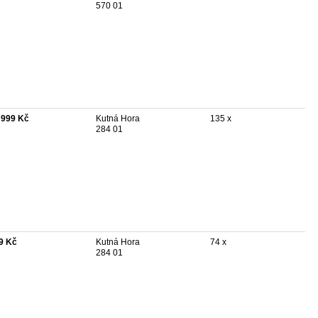
570 01
 999 Kč
Kutná Hora
135 x
284 01
9 Kč
Kutná Hora
74 x
284 01