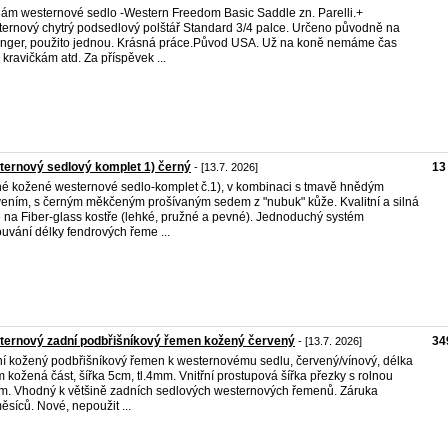
ám westernové sedlo -Western Freedom Basic Saddle zn. Parelli.+
ernový chytrý podsedlový polštář Standard 3/4 palce. Určeno původně na
inger, použito jednou. Krásná práce.Původ USA. Už na koně nemáme čas
i kravičkám atd. Za příspěvek ...
ernový sedlový komplet 1) černý
13
- [13.7. 2026]
é kožené westernové sedlo-komplet č.1), v kombinaci s tmavě hnědým
ením, s černým měkčeným prošívaným sedem z "nubuk" kůže. Kvalitní a silná
 na Fiber-glass kostře (lehké, pružné a pevné). Jednoduchý systém
uvání délky fendrových řeme ...
ternový zadní podbřišníkový řemen kožený červený
34
- [13.7. 2026]
í kožený podbřišníkový řemen k westernovému sedlu, červený/vínový, délka
 kožená část, šířka 5cm, tl.4mm. Vnitřní prostupová šířka přezky s rolnou
m. Vhodný k většině zadních sedlových westernových řemenů. Záruka
ěsíců. Nové, nepoužit ...