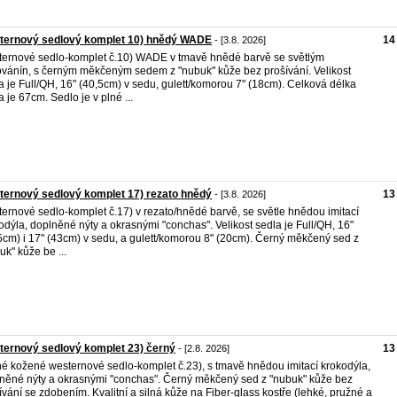
ternový sedlový komplet 10) hnědý WADE
14
- [3.8. 2026]
ernové sedlo-komplet č.10) WADE v tmavě hnědé barvě se světlým
vánín, s černým měkčeným sedem z "nubuk" kůže bez prošívání. Velikost
a je Full/QH, 16" (40,5cm) v sedu, gulett/komorou 7" (18cm). Celková délka
a je 67cm. Sedlo je v plné ...
ernový sedlový komplet 17) rezato hnědý
13
- [3.8. 2026]
ernové sedlo-komplet č.17) v rezato/hnědé barvě, se světle hnědou imitací
odýla, doplněné nýty a okrasnými "conchas". Velikost sedla je Full/QH, 16"
5cm) i 17" (43cm) v sedu, a gulett/komorou 8" (20cm). Černý měkčený sed z
uk" kůže be ...
ernový sedlový komplet 23) černý
13
- [2.8. 2026]
é kožené westernové sedlo-komplet č.23), s tmavě hnědou imitací krokodýla,
něné nýty a okrasnými "conchas". Černý měkčený sed z "nubuk" kůže bez
ívání se zdobením. Kvalitní a silná kůže na Fiber-glass kostře (lehké, pružné a