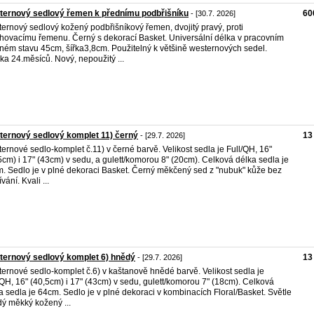
ternový sedlový řemen k přednímu podbřišníku
60
- [30.7. 2026]
ernový sedlový kožený podbřišníkový řemen, dvojitý pravý, proti
hovacímu řemenu. Černý s dekorací Basket. Universální délka v pracovním
ném stavu 45cm, šířka3,8cm. Použitelný k většině westernových sedel.
ka 24.měsíců. Nový, nepoužitý ...
ernový sedlový komplet 11) černý
13
- [29.7. 2026]
ernové sedlo-komplet č.11) v černé barvě. Velikost sedla je Full/QH, 16"
5cm) i 17" (43cm) v sedu, a gulett/komorou 8" (20cm). Celková délka sedla je
. Sedlo je v plné dekoraci Basket. Černý měkčený sed z "nubuk" kůže bez
vání. Kvali ...
ernový sedlový komplet 6) hnědý
13
- [29.7. 2026]
ernové sedlo-komplet č.6) v kaštanově hnědé barvě. Velikost sedla je
/QH, 16" (40,5cm) i 17" (43cm) v sedu, gulett/komorou 7" (18cm). Celková
a sedla je 64cm. Sedlo je v plné dekoraci v kombinacích Floral/Basket. Světle
ý měkký kožený ...