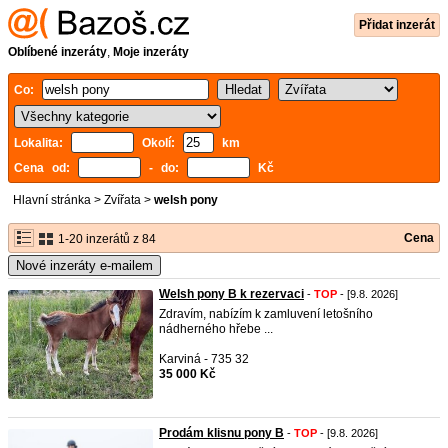
Přidat inzerát
Oblíbené inzeráty
,
Moje inzeráty
Co:
Lokalita:
Okolí:
km
Cena od:
- do:
Kč
Hlavní stránka
>
Zvířata
>
welsh pony
Cena
1-20 inzerátů z 84
Nové inzeráty e-mailem
Welsh pony B k rezervaci
-
TOP
- [9.8. 2026]
Zdravím, nabízím k zamluvení letošního
nádherného hřebe ...
Karviná - 735 32
35 000 Kč
Prodám klisnu pony B
-
TOP
- [9.8. 2026]