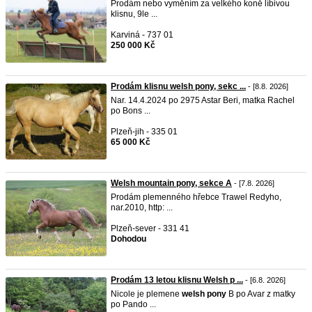
Prodám nebo vyměním za velkého koně líbivou
klisnu, 9le ...
Karviná - 737 01
250 000 Kč
Prodám klisnu welsh pony, sekc ...
- [8.8. 2026]
Nar. 14.4.2024 po 2975 Astar Beri, matka Rachel
po Bons ...
Plzeň-jih - 335 01
65 000 Kč
Welsh mountain pony, sekce A
- [7.8. 2026]
Prodám plemenného hřebce Trawel Redyho,
nar.2010, http: ...
Plzeň-sever - 331 41
Dohodou
Prodám 13 letou klisnu Welsh p ...
- [6.8. 2026]
Nicole je plemene
welsh
pony
B po Avar z matky
po Pando ...