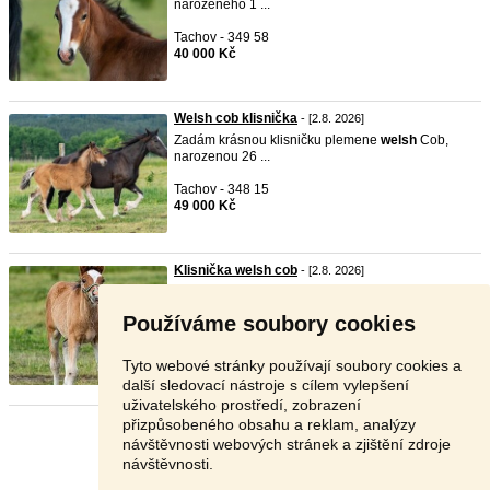
narozeného 1 ...
Tachov - 349 58
40 000 Kč
Welsh cob klisnička
- [2.8. 2026]
Zadám krásnou klisničku plemene
welsh
Cob,
narozenou 26 ...
Tachov - 348 15
49 000 Kč
Klisnička welsh cob
- [2.8. 2026]
Zadám krásnou klisničku plemene
welsh
Cob,
narozenou 1. ...
Používáme soubory cookies
Tachov - 349 58
49 000 Kč
Tyto webové stránky používají soubory cookies a
další sledovací nástroje s cílem vylepšení
uživatelského prostředí, zobrazení
přizpůsobeného obsahu a reklam, analýzy
Stránka:
1
2
3
Další
návštěvnosti webových stránek a zjištění zdroje
návštěvnosti.