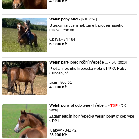
40 000 Kč
Welsh pony Max
- [5.8. 2026]
S těžkým srdcem nabízíme k prodeji našeho
milovaného va ...
Opava - 747 84
60 000 Kč
Welsh part- bred roční hřebeče ...
- [5.8. 2026]
Prodám ročního hřebečka wpbr s PP, O: Hulst
Curioso, př ...
Jičín - 506 01
40 000 Kč
Welsh pony of cob type - hřebe ...
-
TOP
- [5.8.
2026]
Zadám letošního hřebečka
welsh
pony
of cob type
s PP, h ...
Klatovy - 341 42
36 000 Kč