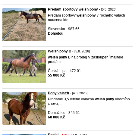
Predam sportovy welsh pony
- [5.8. 2026]
Predam sportovy
welsh
pony
7 rocneho valach
naucena ide ...
Slovensko - 987 65
Dohodou
Welsh pony B
- [5.8. 2026]
welsh
pony
B na prodej V zastoupení majitele
prodám ...
Česká Lípa - 472 01
55 000 Kč
Pony valach
- [4.8. 2026]
Prodáme 3,5 letého valacha
welsh
pony
vlastního
chovu, ...
Domažlice - 345 61
60 000 Kč