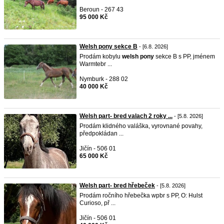
Beroun - 267 43
95 000 Kč
Welsh pony sekce B
- [6.8. 2026]
Prodám kobylu
welsh
pony
sekce B s PP, jménem
Warmtebr ...
Nymburk - 288 02
40 000 Kč
Welsh part- bred valach 2 roky ...
- [5.8. 2026]
Prodám klidného valáška, vyrovnané povahy,
předpokládan ...
Jičín - 506 01
65 000 Kč
Welsh part- bred hřebeček
- [5.8. 2026]
Prodám ročního hřebečka wpbr s PP, O: Hulst
Curioso, př ...
Jičín - 506 01