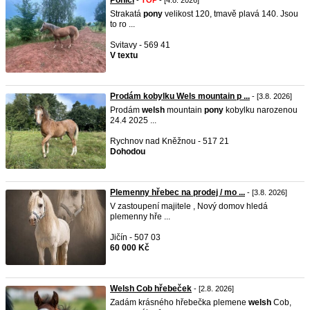
Poníci
-
TOP
- [4.8. 2026]
Strakatá
pony
velikost 120, tmavě plavá 140. Jsou
to ro ...
Svitavy - 569 41
V textu
Prodám kobylku Wels mountain p ...
- [3.8. 2026]
Prodám
welsh
mountain
pony
kobylku narozenou
24.4 2025 ...
Rychnov nad Kněžnou - 517 21
Dohodou
Plemenny hřebec na prodej / mo ...
- [3.8. 2026]
V zastoupení majitele , Nový domov hledá
plemenny hře ...
Jičín - 507 03
60 000 Kč
Welsh Cob hřebeček
- [2.8. 2026]
Zadám krásného hřebečka plemene
welsh
Cob,