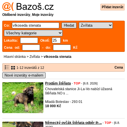
Přidat inzerát
Oblíbené inzeráty
,
Moje inzeráty
Co:
Lokalita:
Okolí:
km
Cena od:
- do:
Kč
Hlavní stránka
>
Zvířata
>
vlkoseda stenata
Cena
1-12 inzerátů z 12
Nové inzeráty e-mailem
Prodám štěňata
-
TOP
- [6.8. 2026]
Chovatelská stanice Ji-La-Vo nabízí úžasná
štěňata NO s ...
Mladá Boleslav - 293 01
18 000 Kč
Německý ovčák štěńata odběr ih ...
-
TOP
- [6.8.