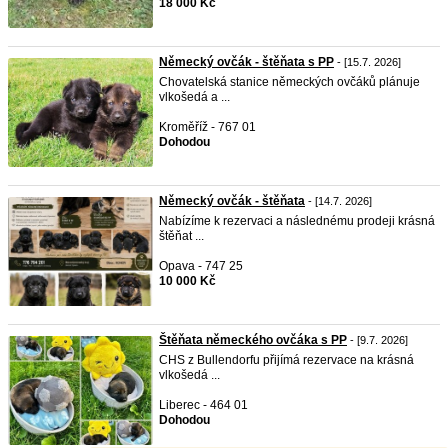
18 000 Kč
Německý ovčák - štěňata s PP
- [15.7. 2026]
Chovatelská stanice německých ovčáků plánuje
vlkošedá a ...
Kroměříž - 767 01
Dohodou
Německý ovčák - štěňata
- [14.7. 2026]
Nabízíme k rezervaci a následnému prodeji krásná
štěňat ...
Opava - 747 25
10 000 Kč
Štěňata německého ovčáka s PP
- [9.7. 2026]
CHS z Bullendorfu přijímá rezervace na krásná
vlkošedá ...
Liberec - 464 01
Dohodou