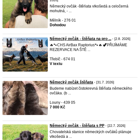
2026]
Německý ovčák -štěńata vlkošedá a celočerná
mohutná, - ...
Mělník - 276 01
Dohodou
Německý ovčák - štěňata na pro ...
- [2.8. 2026]
🔥🐾CHS AirBax Raptorius🐾🔥 🦖PŘIJÍMÁME
REZERVACE NA ŠTĚ ...
Třebíč - 674 01
V textu
Německý ovčák štěňata
- [31.7. 2026]
Budeme nabízet čistokrevná štěňata německého
ovčáka. (b ...
Louny - 439 05
7 000 Kč
Německý ovčák - štěňata s PP
- [22.7. 2026]
Chovatelská stanice německých ovčáků plánuje
vlkošedá a ...