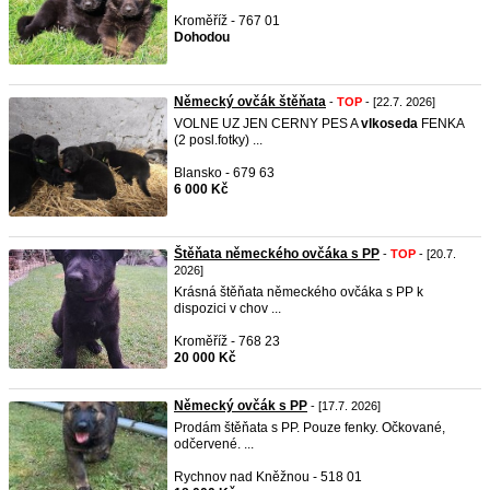
Kroměříž - 767 01
Dohodou
Německý ovčák štěňata
-
TOP
- [22.7. 2026]
VOLNE UZ JEN CERNY PES A
vlkoseda
FENKA
(2 posl.fotky) ...
Blansko - 679 63
6 000 Kč
Štěňata německého ovčáka s PP
-
TOP
- [20.7.
2026]
Krásná štěňata německého ovčáka s PP k
dispozici v chov ...
Kroměříž - 768 23
20 000 Kč
Německý ovčák s PP
- [17.7. 2026]
Prodám štěňata s PP. Pouze fenky. Očkované,
odčervené. ...
Rychnov nad Kněžnou - 518 01