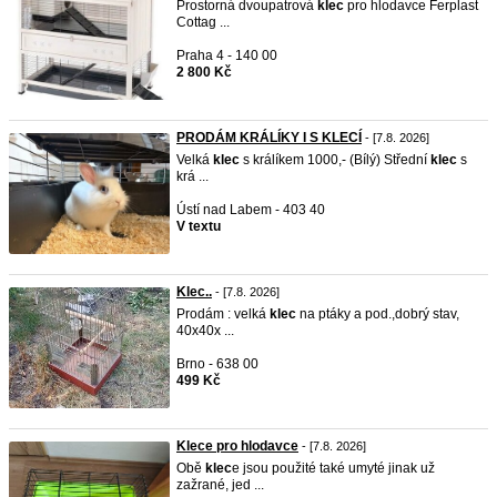
Prostorná dvoupatrová
klec
pro hlodavce Ferplast
Cottag ...
Praha 4 - 140 00
2 800 Kč
PRODÁM KRÁLÍKY I S KLECÍ
- [7.8. 2026]
Velká
klec
s králíkem 1000,- (Bílý) Střední
klec
s
krá ...
Ústí nad Labem - 403 40
V textu
Klec..
- [7.8. 2026]
Prodám : velká
klec
na ptáky a pod.,dobrý stav,
40x40x ...
Brno - 638 00
499 Kč
Klece pro hlodavce
- [7.8. 2026]
Obě
klec
e jsou použité také umyté jinak už
zažrané, jed ...