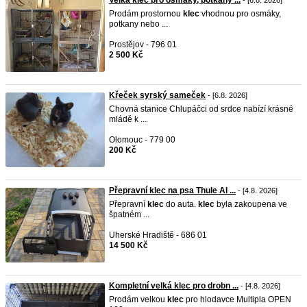
Velká klec pro osmáky, potkany ...
- [6.8. 2026]
Prodám prostornou
klec
vhodnou pro osmáky,
potkany nebo ...
Prostějov - 796 01
2 500 Kč
Křeček syrský sameček
- [6.8. 2026]
Chovná stanice Chlupáčci od srdce nabízí krásné
mládě k ...
Olomouc - 779 00
200 Kč
Přepravní klec na psa Thule Al ...
- [4.8. 2026]
Přepravní
klec
do auta.
klec
byla zakoupena ve
špatném ...
Uherské Hradiště - 686 01
14 500 Kč
Kompletní velká klec pro drobn ...
- [4.8. 2026]
Prodám velkou
klec
pro hlodavce Multipla OPEN