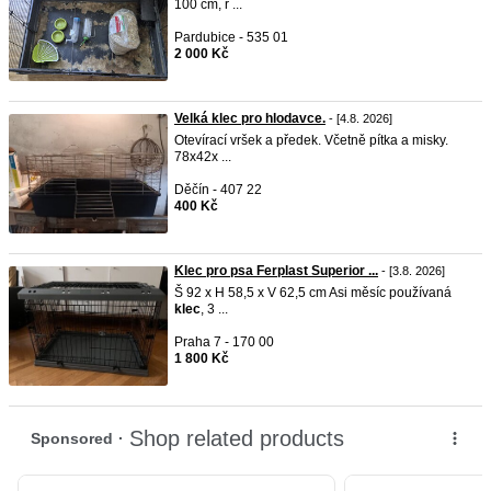
100 cm, r ...
Pardubice - 535 01
2 000 Kč
Velká klec pro hlodavce.
- [4.8. 2026]
Otevírací vršek a předek. Včetně pítka a misky.
78x42x ...
Děčín - 407 22
400 Kč
Klec pro psa Ferplast Superior ...
- [3.8. 2026]
Š 92 x H 58,5 x V 62,5 cm Asi měsíc používaná
klec
, 3 ...
Praha 7 - 170 00
1 800 Kč