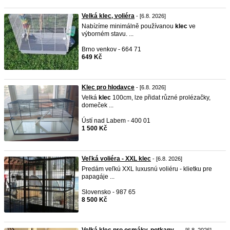
Velká klec, voliéra
- [6.8. 2026]
Nabízíme minimálně používanou
klec
ve
výborném stavu. ...
Brno venkov - 664 71
649 Kč
Klec pro hlodavce
- [6.8. 2026]
Velká
klec
100cm, lze přidat různé prolézačky,
domeček ...
Ústí nad Labem - 400 01
1 500 Kč
Veľká voliéra - XXL klec
- [6.8. 2026]
Predám veľkú XXL luxusnú voliéru - klietku pre
papagáje ...
Slovensko - 987 65
8 500 Kč