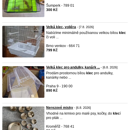
Šumperk - 789 01
300 Kč
Velká klec, voliéra
- [7.8. 2026]
Nabízíme minimálně používanou velkou bílou
klec
či voli ...
Brno venkov - 664 71
799 Kč
Velká klec pro andulky, kanárk ...
- [6.8. 2026]
Prodám prostornou bílou
klec
pro andulky,
kanárky nebo ...
Praha 9 - 190 00
890 Kč
Nerezové misky
- [6.8. 2026]
Vhodné na krmivo pro malé psy, kočky, do
klec
í
pro pták ...
Kroměříž - 768 41