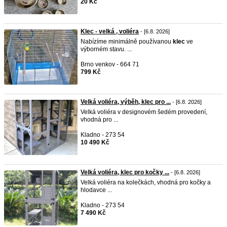
20 Kč
Klec - velká , voliéra
- [6.8. 2026]
Nabízíme minimálně používanou
klec
ve
výborném stavu. ...
Brno venkov - 664 71
799 Kč
Velká voliéra, výběh, klec pro ...
- [6.8. 2026]
Velká voliéra v designovém šedém provedení,
vhodná pro ...
Kladno - 273 54
10 490 Kč
Velká voliéra, klec pro kočky ...
- [6.8. 2026]
Velká voliéra na kolečkách, vhodná pro kočky a
hlodavce ...
Kladno - 273 54
7 490 Kč