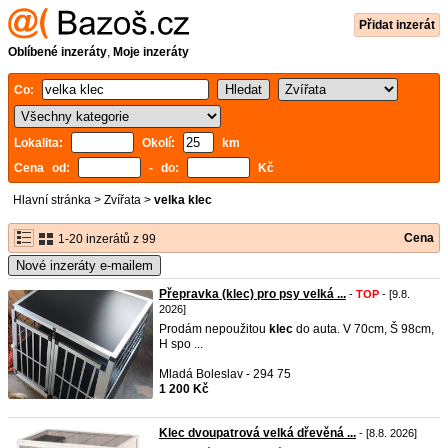
Přidat inzerát
Oblíbené inzeráty
,
Moje inzeráty
Co:
Lokalita:
Okolí:
km
Cena od:
- do:
Kč
Hlavní stránka
>
Zvířata
>
velka klec
Cena
1-20 inzerátů z 99
Nové inzeráty e-mailem
Přepravka (klec) pro psy velká ...
-
TOP
- [9.8.
2026]
Prodám nepoužitou
klec
do auta. V 70cm, Š 98cm,
H spo ...
Mladá Boleslav - 294 75
1 200 Kč
Klec dvoupatrová velká dřevěná ...
- [8.8. 2026]