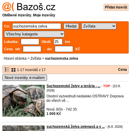
Přidat inzerát
Oblíbené inzeráty
,
Moje inzeráty
Co:
Lokalita:
Okolí:
km
Cena od:
- do:
Kč
Hlavní stránka
>
Zvířata
>
suchozemska zelva
Cena
1-17 inzerátů z 17
Nové inzeráty e-mailem
Suchozemské želvy a terária - ...
-
TOP
- [10.8.
2026]
Osobní vyzvednutí nedaleko OSTRAVY. Doprava
do všech vě ...
Nový Jičín - 742 35
1 000 Kč
suchozemská želva zelenavá a v ...
- [6.8. 2026]