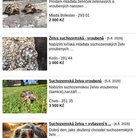
Prodám mláďata želviček zelenavých a
vroubených narozen ...
Mladá Boleslav - 293 01
2 000 Kč
Želva suchozemská - vroubená
- [5.8. 2026]
Nabízím loňská mláďata suchozemských želv
vroubenych. ...
Kolín - 281 44
1 000 Kč
Suchozemská želva vroubená
- [5.8. 2026]
Nabízím suchozemskou želvu vroubenou
(samice),nar.září ...
Cheb - 351 35
3 500 Kč
Suchozemská želva + vybavení k ...
- [4.8. 2026]
Dobrý den, jako zkušený chovatel suchozemských
želv ...