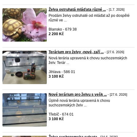
Želva ostruhatá mláďata různé ...
- [1.7. 2026]
Prodám želvy ostruhaté od mláďat až po dospělé
různé ve ...
Blansko - 679 38
2 200 Kč
Terárium pro želvy -nové, zaří ...
- [27.6. 2026]
Nová terária upravená k chovu suchozemských
želv. Terár ...
Jihlava - 586 01
3 100 Kč
Nové terárium pro želvu s vešk ...
- [27.6. 2026]
Úplně nová terária upravená k chovu
suchozemských želv ...
Třebíč - 674 01
3 100 Kč