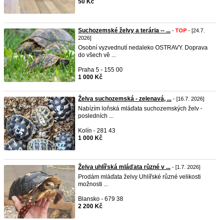
50 Kč
Suchozemské želvy a terária -- ...
-
TOP
- [24.7.
2026]
Osobní vyzvednutí nedaleko OSTRAVY. Doprava
do všech vě ...
Praha 5 - 155 00
1 000 Kč
Želva suchozemská - zelenavá, ...
- [16.7. 2026]
Nabízím loňská mláďata suchozemských želv -
posledních ...
Kolín - 281 43
1 000 Kč
Želva uhlířská mláďata různé v ...
- [1.7. 2026]
Prodám mláďata želvy Uhlířské různé velikosti
možnosti ...
Blansko - 679 38
2 200 Kč