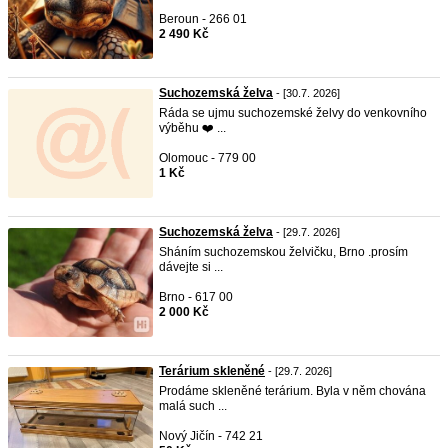
Beroun - 266 01
2 490 Kč
Suchozemská želva
- [30.7. 2026]
Ráda se ujmu suchozemské želvy do venkovního
výběhu ❤️ ...
Olomouc - 779 00
1 Kč
Suchozemská želva
- [29.7. 2026]
Sháním suchozemskou želvičku, Brno .prosím
dávejte si ...
Brno - 617 00
2 000 Kč
Terárium skleněné
- [29.7. 2026]
Prodáme skleněné terárium. Byla v něm chována
malá such ...
Nový Jičín - 742 21