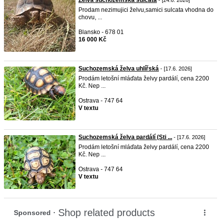
Želva suchozemska sulcata
- [24.6. 2026]
Prodam nezimujici želvu,samici sulcata vhodna do
chovu, ...
Blansko - 678 01
16 000 Kč
Suchozemská želva uhlířská
- [17.6. 2026]
Prodám letošní mláďata želvy pardálí, cena 2200
Kč. Nep ...
Ostrava - 747 64
V textu
Suchozemská želva pardálí (Sti ...
- [17.6. 2026]
Prodám letošní mláďata želvy pardálí, cena 2200
Kč. Nep ...
Ostrava - 747 64
V textu