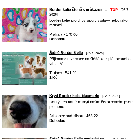
Border kolie štěně s průkazem ...
-
TOP
- [26.7.
2026]
border
kolie pro chov, sport, výstavy nebo jako
rodinný ...
Praha 7 - 170 00
Dohodou
Štěně Border Kolie
- [23.7. 2026]
Přijímáme rezervace na štěňátka z plánovaného
vrhu ,,A" ...
Trutnov - 541 01
1 Kč
Krytí Border kolie bluemerle
- [22.7. 2026]
Dobrý den nabízím krytí našim čistokrevným psem
plemene ...
Jablonec nad Nisou - 468 22
Dohodou