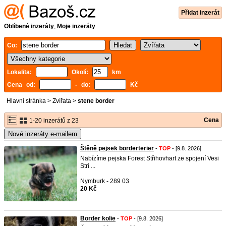
Přidat inzerát
Oblíbené inzeráty
,
Moje inzeráty
Co:
Lokalita:
Okolí:
km
Cena od:
- do:
Kč
Hlavní stránka
>
Zvířata
>
stene border
Cena
1-20 inzerátů z 23
Nové inzeráty e-mailem
Štěně pejsek borderterier
-
TOP
- [9.8. 2026]
Nabízíme pejska Forest Střihovhart ze spojení Vesi
Stri ...
Nymburk - 289 03
20 Kč
Border kolie
-
TOP
- [9.8. 2026]