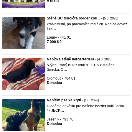
V textu
Stěně BC trikolóra border koli ...
- [5.8. 2026]
krátkostrstá, po pracovních rodičích. Rodiče dovoz
Irsk ...
Louny - 441 01
7 000 Kč
Nabídka stěně borderteriera
- [4.8. 2026]
5 týdnu starý kluk z vrhu ‘C’ CHS z Malého
Smrčku. O ...
Olomouc - 784 01
Dohodou
Nabízím psa ke krytí
- [1.8. 2026]
Hledáme nevěstu pro našeho
border
kolii Jacka.
🐾 JECK ...
Jeseník - 793 76
Dohodou