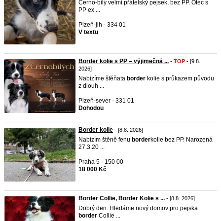
Černo-bílý velmi přátelský pejsek, bez PP. Otec s
PP ex ...
Plzeň-jih - 334 01
V textu
Border kolie s PP – výjimečná ...
-
TOP
- [9.8.
2026]
Nabízíme štěňata
border
kolie s průkazem původu
z dlouh ...
Plzeň-sever - 331 01
Dohodou
Border kolie
- [8.8. 2026]
Nabízím štěně fenu
border
kolie bez PP. Narozená
27.3.20 ...
Praha 5 - 150 00
18 000 Kč
Border Collie, Border Kolie s ...
- [8.8. 2026]
Dobrý den. Hledáme nový domov pro pejska
border
Collie ...