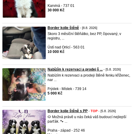
Karviná - 737 01
30 000 Kč
Border kolie štěně
- [8.8. 2026]
Skoro 3 měsíční štěňátko, bez PP, čipovaný, v
registru, ...
Ústí nad Orlicí - 563 01
10 000 Kč
Nabízím k rezervaci a prodej š ...
- [5.8. 2026]
Nabízím k rezervaci a prodeji štěně fenku kříženec,
nar ...
Frýdek - Místek - 739 14
5 000 Kč
Border kolie štěně s PP
-
TOP
- [5.8. 2026]
🐶 Možná právě u nás čeká váš budoucí nejlepší
parťák. 🐾 ...
Praha - západ - 252 46