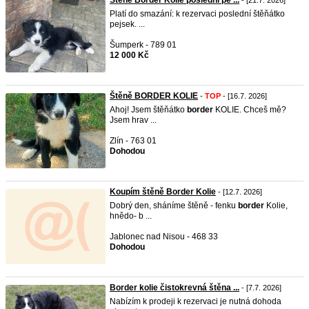
Štěně Border Kolie poslední pe ...
- [21.7. 2026]
Platí do smazání: k rezervaci poslední štěňátko
pejsek. ...
Šumperk - 789 01
12 000 Kč
Štěně BORDER KOLIE
-
TOP
- [16.7. 2026]
Ahoj! Jsem štěňátko
border
KOLIE. Chceš mě?
Jsem hrav ...
Zlín - 763 01
Dohodou
Koupím štěně Border Kolie
- [12.7. 2026]
Dobrý den, sháníme štěně - fenku
border
Kolie,
hnědo- b ...
Jablonec nad Nisou - 468 33
Dohodou
Border kolie čistokrevná štěna ...
- [7.7. 2026]
Nabízím k prodeji k rezervaci je nutná dohoda