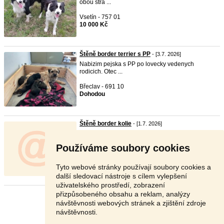
obou stra ...
Vsetín - 757 01
10 000 Kč
Štěně border terrier s PP
- [3.7. 2026]
Nabizim pejska s PP po lovecky vedenych
rodicich. Otec ...
Břeclav - 691 10
Dohodou
Štěně border kolie
- [1.7. 2026]
Poptávám štěně fenku
border
kolie, která by byla k
odbě ...
Používáme soubory cookies
Ústí nad Orlicí - 560 02
8 000 Kč
Tyto webové stránky používají soubory cookies a
další sledovací nástroje s cílem vylepšení
uživatelského prostředí, zobrazení
přizpůsobeného obsahu a reklam, analýzy
Stránka:
1
2
Další
návštěvnosti webových stránek a zjištění zdroje
návštěvnosti.