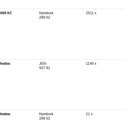
 000 Kč
Nymburk
2511 x
288 02
hodou
Jičín
1149 x
507 91
hodou
Nymburk
21 x
288 02