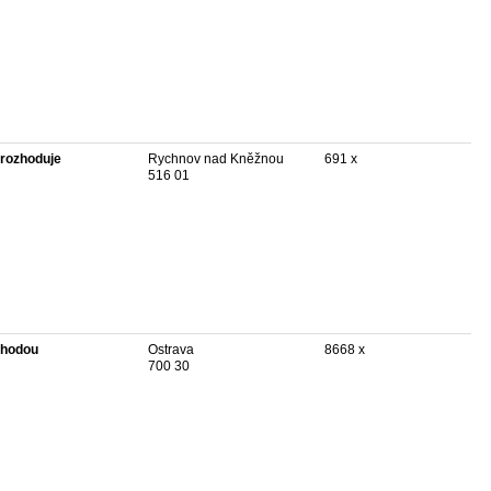
rozhoduje
Rychnov nad Kněžnou
691 x
516 01
hodou
Ostrava
8668 x
700 30