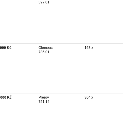
397 01
 000 Kč
Olomouc
163 x
785 01
 000 Kč
Přerov
304 x
751 14