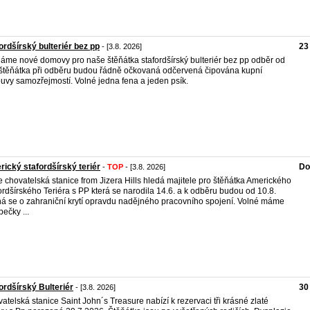
ordšírský bulteriér bez pp
23
- [3.8. 2026]
áme nové domovy pro naše štěňátka stafordšírský bulteriér bez pp odběr od
 štěňátka při odběru budou řádně očkovaná odčervená čipována kupní
uvy samozřejmostí. Volné jedna fena a jeden psík.
ický stafordšírský teriér
Do
-
TOP
- [3.8. 2026]
 chovatelská stanice from Jizera Hills hledá majitele pro štěňátka Amerického
ordšírského Teriéra s PP která se narodila 14.6. a k odběru budou od 10.8.
á se o zahraniční krytí opravdu nadějného pracovního spojení. Volné máme
pečky ...
ordšírský Bulteriér
30
- [3.8. 2026]
atelská stanice Saint John´s Treasure nabízí k rezervaci tři krásné zlaté