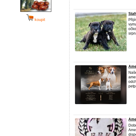
Staf
koupit
Přij
vyma
očko
srpn
Amer
Naše
amer
odch
petp
Amer
Dobr
Amer
disp