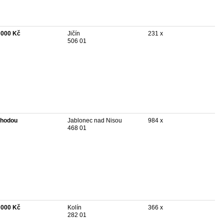
 000 Kč
Jičín
231 x
506 01
hodou
Jablonec nad Nisou
984 x
468 01
 000 Kč
Kolín
366 x
282 01