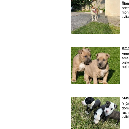
Štěň
odch
mohu
zvířa
Amer
Amer
amer
písk
nejso
Staf
9 tý
domá
ruch
zvikl