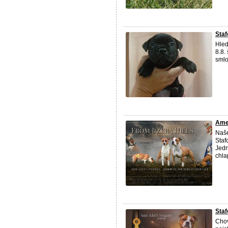
Staf
Hled
8.8.
smlo
Amer
Naše
Staf
Jedn
chla
Staf
Chov