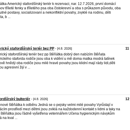
átka Americký stafordšírský teriér k rezervaci, nar. 12.7.2026, první domácí
ov tříleté fenky a tříletého psa oba čistokrevní a oba s průkazem původu, oba
tné postavy, socializovaní a nekonfliktní povahy, zvyklé na rodinu, děti
ta, b ...
ický stafordšírský teriér bez PP
11
- [4.8. 2026]
ický stafordšírský teriér bez pp štěňátka dobrý den nabízím štěňata
ického staforda rodiče jsou oba k vidění u mě doma matka modrá tatínek
ově hnědý oba rodiče jsou milé hravé povahy jsou klidní mají rády lidi,děti
u agresivní žijí v ...
ordšírský bulteriér
12
- [4.8. 2026]
dnové štěňátka k odběru Jedná se o pejsky velmi milé povahy Vyrůstají v
cím prostředí mezi dětmi jsou zviklá na každodenní kontakt s lidmi a taky na
 štěňátka jsou řádně vyšetřena veterinářem Učena hygienickým návykům
á na kval ...