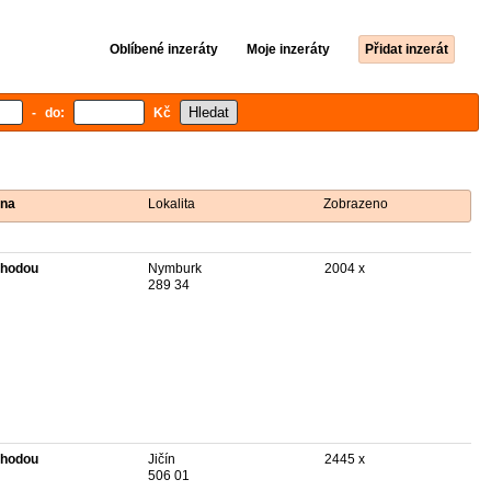
Oblíbené inzeráty
Moje inzeráty
Přidat inzerát
- do:
Kč
na
Lokalita
Zobrazeno
hodou
Nymburk
2004 x
289 34
hodou
Jičín
2445 x
506 01