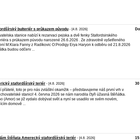
ordšírský bulteriér s průkazem původu
Do
- [4.8. 2026]
atelska stanice nabízí k rezarvaci pejska a dvě fenky Stafordsirského
eriéra s prúkazem púvodu narozené 26.6.2026 . Ze zdravotně vyšetřeného
ení M:Kiara Fanny z Radíkovic O:Prodigy Erya Haryon k odběru od 21.8.2026
átka budou odčerv ...
ický stafordšírský teriér
30
- [4.8. 2026]
í přátelé, toto je pro nás zvláštní okamžik – představujeme náš první vrh v
 chovatelské stanici! 4. června 2026 se nám narodila čtyři úžasná štěňátka.
o (Amor) se již vydalo dobývat svět a nyní se usadilo ve svém novém,
jícím domově ...
ám štěňata Amerecký stafordšírský teriér
15
- [4.8. 2026]