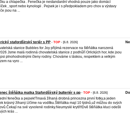
čku a chlapečka . Fenečka je nestandardní vhodná pouze jako domácí
íček , sport nebo kynologii . Pejsek je i s předpokladem pro chov a výstavy
če jsou na ...
ický stafordširský teriér s PP
Ne
-
TOP
- [6.8. 2026]
atelská stanice Bubbles for Joy přijímá rezervace na štěňátka narozená
2026 Jsme malá rodinná chovatelská stanice z podhůří Orlických hor, kde jsou
 psi plnohodnotnými členy rodiny. Chováme s láskou, respektem a velkým
zem na vyro ...
enec štěňátka matka Stafordšírský bulteriér s pp
Do
-
TOP
- [6.8. 2026]
ední fenečka a pejsek!Tmavá žíhaná drobná princezna první fotky,a jeden
ek krásný žíhaný.Učíme na vodítku.Štěňátka mají 10 týdnů,už můžou do svých
vů.Čekají na své vyvolené rodinky.Neumyslé krytí!!!Dvě štěňátka kluci odešli
vých krás ...