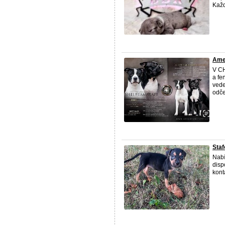
Každ
Amer
V CH
a fe
vede
odče
Staf
Nabí
disp
kont