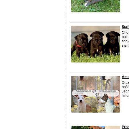
Staf
Chov
bult
spoj
stěň
Amer
Draz
naší
Jedn
milu
Prod