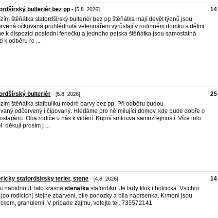
ordšírský bulteriér bez pp
14
- [5.8. 2026]
zím štěňátka stafordšírský bulteriér bez pp štěňátka mají devět týdnů jsou
rvená očkovaná prohlédnutá veterinářem vyrůstají v rodinném domku s dětmi
 k dispozici poslední fenečku a jednoho pejska štěňátka jsou samostatná
d k odběru ro ...
ordšírský bulteriér
25
- [5.8. 2026]
zím štěňátka stafbulíku modré barvy bez pp. Při odběru budou
vaný,odčervený i čipovaný. Hledáme pro ně milující domov, kde bude dobře o
ostaráno. Oba rodiče u nás k vidění. Kupní smlouva samozřejmostí. Více info
l: děkuji prosím j ...
icky stafordsirsky terier, stene
14
- [4.8. 2026]
 nabidnout, tato krasna
stenatka
stafordiku. Je tady kluk i holcicka. Vsichni
 (po rodicich) stejne zbarveni, bile ponozky a bila naprsenka. Krmeni jsou
ckem, granulemi. V pripade zajmu, volejte tel. 735572141