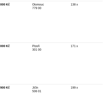
 000 Kč
Olomouc
138 x
779 00
 000 Kč
Plzeň
171 x
301 00
 900 Kč
Jičín
199 x
506 01