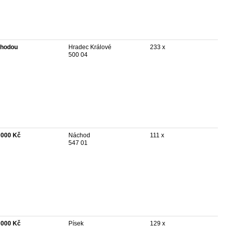
hodou
Hradec Králové
233 x
500 04
 000 Kč
Náchod
111 x
547 01
 000 Kč
Písek
129 x