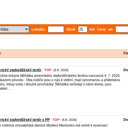
Lokalita:
Okolí:
km Cena od:
Ce
7
ický stafordšírský teriér
Do
-
TOP
- [6.8. 2026]
zíme krásná štěňátka amerického stafordšírského teriéra narozená 4. 7. 2026
ůkazem původu . Oba rodiče jsou u nás k vidění, mají vyrovnanou a přátelskou
hu, milují vodu i dlouhé procházky. Štěňátka vyrůstají s námi doma, jsou
deln ...
ický stafordšírský teriér s PP
Do
-
TOP
- [6.8. 2026]
 rodinná chovatelská stanice Mystery Memories má volné k rezervaci :