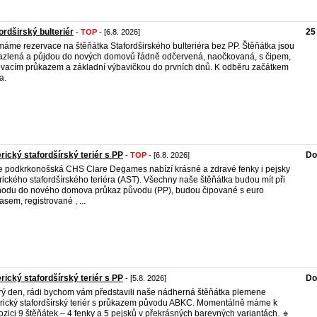
ordširský bulteriér
25
-
TOP
- [6.8. 2026]
ímáme rezervace na štěňátka Stafordširského bulteriéra bez PP. Štěňátka jsou
zlená a půjdou do nových domovů řádně odčervená, naočkovaná, s čipem,
vacím průkazem a základní výbavičkou do prvních dnů. K odběru začátkem
a.
ický stafordšírský teriér s PP
Do
-
TOP
- [6.8. 2026]
 podkrkonošská CHS Clare Degames nabízí krásné a zdravé fenky i pejsky
ického stafordšírského teriéra (AST). Všechny naše štěňátka budou mít při
odu do nového domova průkaz původu (PP), budou čipované s euro
asem, registrované , ...
ický stafordšírský teriér s PP
Do
- [5.8. 2026]
ý den, rádi bychom vám představili naše nádherná štěňátka plemene
ický stafordšírský teriér s průkazem původu ABKC. Momentálně máme k
ozici 9 štěňátek – 4 fenky a 5 pejsků v překrásných barevných variantách. 🔹