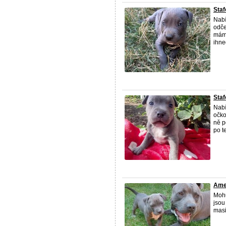
Staf
Nabí
odče
máme
ihne
Staf
Nabí
očko
ně p
po te
Amer
Mohu
jsou
masi