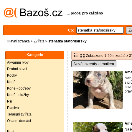
... prodej pro každého
Co:
Hlavní stránka
>
Zvířata
>
stenatka stafordsirsky
Kategorie
Zobrazeno 1-20 inzerátů z 3
Akvarijní ryby
Nové inzeráty e-mailem
Drobní savci
Amer
Kočky
Nabí
Koně
s pr
pova
Koně - potřeby
pravi
Koně - služby
Psi
Ptactvo
Terarijní zvířata
Ostatní domácí
Amer
Naše
Krytí