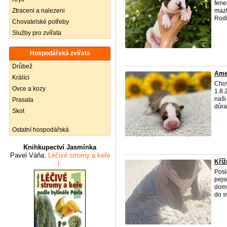
fene
Ztraceni a nalezeni
mazl
Rodi
Chovatelské potřeby
Služby pro zvířata
Hospodářská zvířata
Drůbež
Amer
Králíci
Chov
Ovce a kozy
1.8.
naši
Prasata
důra
Skot
Ostatní hospodářská
Knihkupectví Jasmínka
Pavel Váňa:
Léčivé stromy a keře
Kříž
I.
Posl
pejs
domo
do s