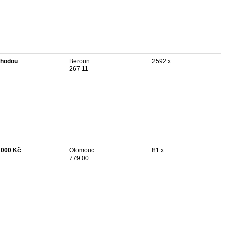
hodou
Beroun
2592 x
267 11
 000 Kč
Olomouc
81 x
779 00