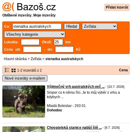
Přidat inzerát
Oblíbené inzeráty
,
Moje inzeráty
Co:
Lokalita:
Okolí:
km
Cena od:
- do:
Kč
Hlavní stránka
>
Zvířata
>
stenatka australskych
Cena
1-2 inzerátů z 2
Nové inzeráty e-mailem
Výjimečný vrh australských ovč ...
- [10.7. 2026]
Sniper co k němu říci. Je to můj výběr z vrhu a
kdybych ...
Mladá Boleslav - 293 01
Dohodou
Chovatelská stanice nabízí ště ...
- [9.7. 2026]