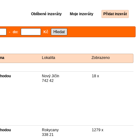
Oblíbené inzeráty
Moje inzeráty
Přidat inzerát
- do:
Kč
na
Lokalita
Zobrazeno
hodou
Nový Jičín
18 x
742 42
hodou
Rokycany
1279 x
338 21