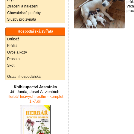
průk
Ztraceni a nalezeni
Vrch
prac
Chovatelské potřeby
Služby pro zvířata
Hospodářská zvířata
Drůbež
Králíci
Ovce a kozy
Prasata
Skot
Ostatní hospodářská
Knihkupectví Jasmínka
Jiří Janča, Josef A. Zentrich:
Herbář léčivých rostlin - komplet
1.-7.díl