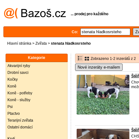
... prodej pro každého
Co:
Hlavní stránka
>
Zvířata
>
stenata hladkosrsteho
Kategorie
Zobrazeno 1-2 inzerátů z 2
Akvarijní ryby
Nové inzeráty e-mailem
Drobní savci
Štěň
Kočky
Chov
Koně
možn
Koně - potřeby
Koně - služby
Psi
Ptactvo
Terarijní zvířata
Ostatní domácí
Štěň
CHS 
Krytí