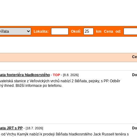
Lokalita:
Okolí:
km Cena od:
Ce
ata foxteriéra hladkosrstého
Do
-
TOP
- [8.8. 2026]
atelská stanice z Veřovických vrchů nabízí 2 štěňata, pejsky, s PP. Odběr
ý ihned. Bližší informace po telefonu.
ata JRT s PP
Do
- [18.7. 2026]
od Vrchu Kamýk nabízí k prodeji štěňata hladkosrstého Jack Russell teriéra s