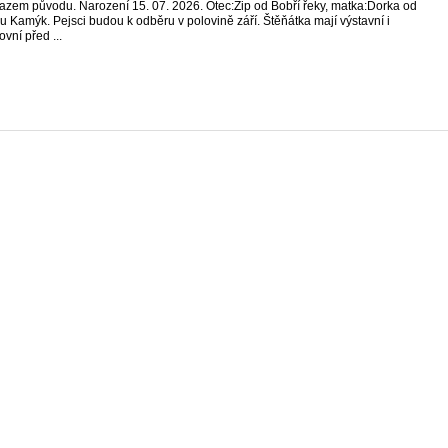
azem původu. Narození 15. 07. 2026. Otec:Zip od Bobří řeky, matka:Dorka od
u Kamýk. Pejsci budou k odběru v polovině září. Štěňátka mají výstavní i
ovní před ...