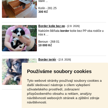
staré ...
Kolín - 281 25
300 Kč
Border kolie bez pp
- [2.8. 2026]
Nabízím štěňata
border
kolie bez PP oba rodiče u
nás k ...
Beroun - 268 01
10 000 Kč
Border teriér
- [2.8. 2026]
Naše chovná stanice Lovec z Loz nabízí štěňata
border
t ...
Používáme soubory cookies
Plzeň-sever - 331 52
Dohodou
Tyto webové stránky používají soubory cookies a
další sledovací nástroje s cílem vylepšení
uživatelského prostředí, zobrazení
přizpůsobeného obsahu a reklam, analýzy
Stránka:
1
2
3
Další
návštěvnosti webových stránek a zjištění zdroje
návštěvnosti.