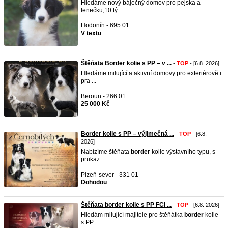
Hledáme nový báječný domov pro pejska a
fenečku,10 tý ...
Hodonín - 695 01
V textu
Štěňata Border kolie s PP – v ...
-
TOP
- [6.8. 2026]
Hledáme milující a aktivní domovy pro exteriérově i
pra ...
Beroun - 266 01
25 000 Kč
Border kolie s PP – výjimečná ...
-
TOP
- [6.8.
2026]
Nabízíme štěňata
border
kolie výstavního typu, s
průkaz ...
Plzeň-sever - 331 01
Dohodou
Štěňata border kolie s PP FCI ...
-
TOP
- [6.8. 2026]
Hledám milující majitele pro štěňátka
border
kolie
s PP ...