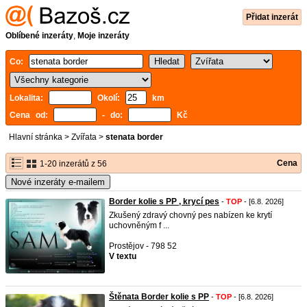
Přidat inzerát
Oblíbené inzeráty
,
Moje inzeráty
Co:
Lokalita:
Okolí:
km
Cena od:
- do:
Kč
Hlavní stránka
>
Zvířata
>
stenata border
Cena
1-20 inzerátů z 56
Nové inzeráty e-mailem
Border kolie s PP , krycí pes
-
TOP
- [6.8. 2026]
Zkušený zdravý chovný pes nabízen ke krytí
uchovněným f ...
Prostějov - 798 52
V textu
Štěnata Border kolie s PP
-
TOP
- [6.8. 2026]