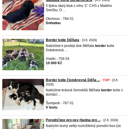
Nabídka stěně borderteriera
- [4.8. 2026]
5 týdnu starý kluk z vrhu ‘C’ CHS z Malého
Smrčku. O ...
Olomouc - 784 01
Dohodou
Border kolie štěňata
- [3.8. 2026]
Nabízíme k prodeji dve štěňata
border
kolie
čistokrevná ...
Vsetín - 756 04
10 000 Kč
Border kolie čistokrevná štěňa ...
-
TOP
- [3.8.
2026]
Nabízíme krásná černobílá štěňata
border
kolie z
domácí ...
Šumperk - 787 01
V textu
Porodní box pro psy (bedna pro ...
- [2.8. 2026]
Nabízím levný velký rozložitelný porodní box (ze