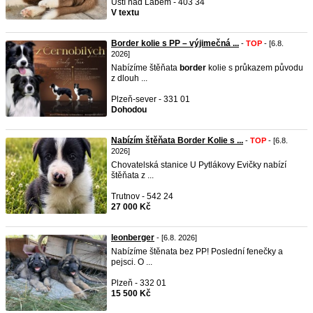
Ústí nad Labem - 403 34
V textu
Border kolie s PP – výjimečná ...
-
TOP
- [6.8.
2026]
Nabízíme štěňata
border
kolie s průkazem původu
z dlouh ...
Plzeň-sever - 331 01
Dohodou
Nabízím štěňata Border Kolie s ...
-
TOP
- [6.8.
2026]
Chovatelská stanice U Pytlákovy Evičky nabízí
štěňata z ...
Trutnov - 542 24
27 000 Kč
leonberger
- [6.8. 2026]
Nabízíme štěnata bez PP! Poslední fenečky a
pejsci. O ...
Plzeň - 332 01
15 500 Kč