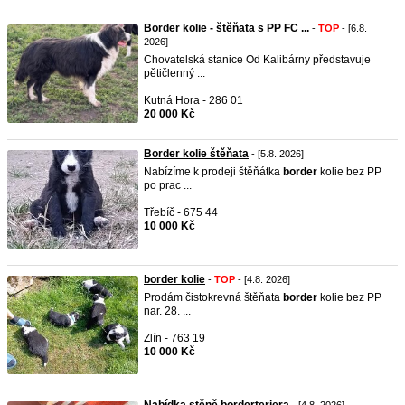
Border kolie - štěňata s PP FC ...
-
TOP
- [6.8.
2026]
Chovatelská stanice Od Kalibárny představuje
pětičlenný ...
Kutná Hora - 286 01
20 000 Kč
Border kolie štěňata
- [5.8. 2026]
Nabízíme k prodeji štěňátka
border
kolie bez PP
po prac ...
Třebíč - 675 44
10 000 Kč
border kolie
-
TOP
- [4.8. 2026]
Prodám čistokrevná štěňata
border
kolie bez PP
nar. 28. ...
Zlín - 763 19
10 000 Kč