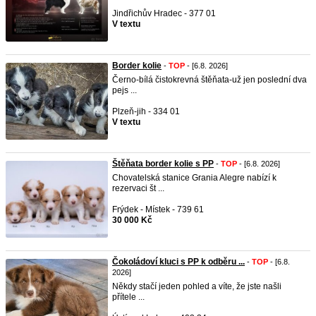
Jindřichův Hradec - 377 01
V textu
Border kolie
-
TOP
- [6.8. 2026]
Černo-bílá čistokrevná štěňata-už jen poslední dva
pejs ...
Plzeň-jih - 334 01
V textu
Štěňata border kolie s PP
-
TOP
- [6.8. 2026]
Chovatelská stanice Grania Alegre nabízí k
rezervaci št ...
Frýdek - Místek - 739 61
30 000 Kč
Čokoládoví kluci s PP k odběru ...
-
TOP
- [6.8.
2026]
Někdy stačí jeden pohled a víte, že jste našli
přítele ...