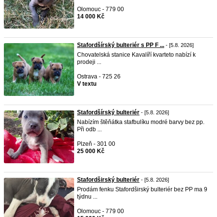
Olomouc - 779 00
14 000 Kč
Stafordšírský bulteriér s PP F ...
- [5.8. 2026]
Chovatelská stanice Kavalíří kvarteto nabízí k
prodeji ...
Ostrava - 725 26
V textu
Stafordšírský bulteriér
- [5.8. 2026]
Nabízím štěňátka stafbulíku modré barvy bez pp.
Při odb ...
Plzeň - 301 00
25 000 Kč
Stafordširský bulteriér
- [5.8. 2026]
Prodám fenku Stafordširský bulteriér bez PP ma 9
týdnu ...
Olomouc - 779 00