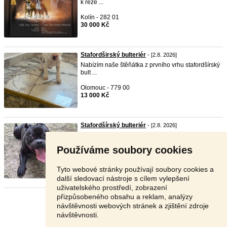
k reze ...
Kolín - 282 01
30 000 Kč
Stafordširský bulteriér
- [2.8. 2026]
Nabízím naše štěňátka z prvního vrhu stafordšírský
bult ...
Olomouc - 779 00
13 000 Kč
Stafordšírský bulteriér
- [2.8. 2026]
Hledám domov pro čtyřletého žíhaného hnědého
psa SBT s ...
Používáme soubory cookies
Jihlava - 586 01
Dohodou
Tyto webové stránky používají soubory cookies a
další sledovací nástroje s cílem vylepšení
uživatelského prostředí, zobrazení
přizpůsobeného obsahu a reklam, analýzy
Stránka:
1
2
3
Další
návštěvnosti webových stránek a zjištění zdroje
návštěvnosti.