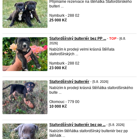
Přijímáme rezervace na štěňátka Stafordširského
bulteri ...
Nymburk - 288 02
25 000 Kč
Stafordšírský bulteriér bez PP ...
-
TOP
- [6.8.
2026]
Nabízím k prodeji velmi krásná štěňata
stafordšírských ...
Nymburk - 288 02
23 000 Kč
Stafordširský bulteriér
- [5.8. 2026]
Nabízím k prodeji krásná štěňátka stafordširského
bulte ...
Olomouc - 779 00
10 000 Kč
Stafordšírský bulteriér bez pp ...
- [5.8. 2026]
Nabízím štěňátka stafordšírský bulteriér bez pp
štěňátk ...