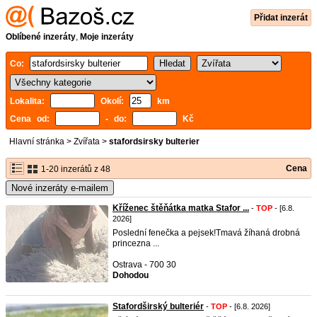
Přidat inzerát
Oblíbené inzeráty
,
Moje inzeráty
Co:
Lokalita:
Okolí:
km
Cena od:
- do:
Kč
Hlavní stránka
>
Zvířata
>
stafordsirsky bulterier
Cena
1-20 inzerátů z 48
Nové inzeráty e-mailem
Kříženec štěňátka matka Stafor ...
-
TOP
- [6.8.
2026]
Poslední fenečka a pejsek!Tmavá žíhaná drobná
princezna ...
Ostrava - 700 30
Dohodou
Stafordširský bulteriér
-
TOP
- [6.8. 2026]