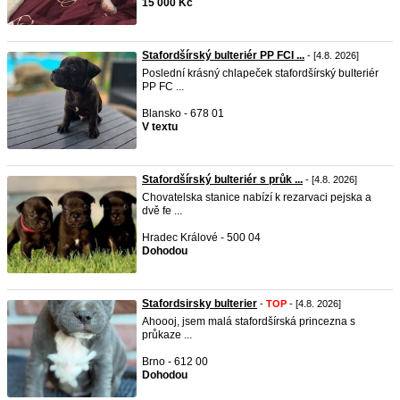
15 000 Kč
Stafordšírský bulteriér PP FCI ...
- [4.8. 2026]
Poslední krásný chlapeček stafordšírský bulteriér
PP FC ...
Blansko - 678 01
V textu
Stafordšírský bulteriér s průk ...
- [4.8. 2026]
Chovatelska stanice nabízí k rezarvaci pejska a
dvě fe ...
Hradec Králové - 500 04
Dohodou
Stafordsirsky bulterier
-
TOP
- [4.8. 2026]
Ahoooj, jsem malá stafordšírská princezna s
průkaze ...
Brno - 612 00
Dohodou