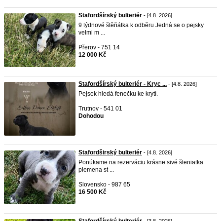
Stafordšírský bulteriér
- [4.8. 2026]
9 týdnové štěňátka k odběru Jedná se o pejsky
velmi m ...
Přerov - 751 14
12 000 Kč
Stafordšírský bulteriér - Kryc ...
- [4.8. 2026]
Pejsek hledá fenečku ke krytí.
Trutnov - 541 01
Dohodou
Stafordširský bulteriér
- [4.8. 2026]
Ponúkame na rezerváciu krásne sivé šteniatka
plemena st ...
Slovensko - 987 65
16 500 Kč