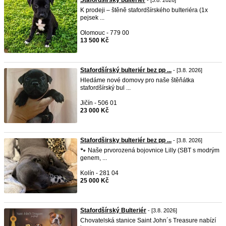
Stafordšírský bulteriér
- [3.8. 2026]
K prodeji – štěně stafordšírského bulteriéra (1x
pejsek ...
Olomouc - 779 00
13 500 Kč
Stafordšírský bulteriér bez pp ...
- [3.8. 2026]
Hledáme nové domovy pro naše štěňátka
stafordšírský bul ...
Jičín - 506 01
23 000 Kč
Stafordširsky bulteriér bez pp ...
- [3.8. 2026]
🐾 Naše prvorozená bojovnice Lilly (SBT s modrým
genem, ...
Kolín - 281 04
25 000 Kč
Stafordšírský Bulteriér
- [3.8. 2026]
Chovatelská stanice Saint John´s Treasure nabízí