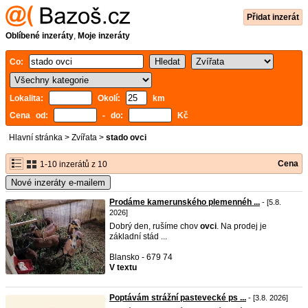
Přidat inzerát
Oblíbené inzeráty
,
Moje inzeráty
Co:
Lokalita:
Okolí:
km
Cena od:
- do:
Kč
Hlavní stránka
>
Zvířata
>
stado ovci
Cena
1-10 inzerátů z 10
Nové inzeráty e-mailem
Prodáme kamerunského plemennéh ...
- [5.8.
2026]
Dobrý den, rušíme chov
ovci
. Na prodej je
základní stád ...
Blansko - 679 74
V textu
Poptávám strážní pastevecké ps ...
- [3.8. 2026]