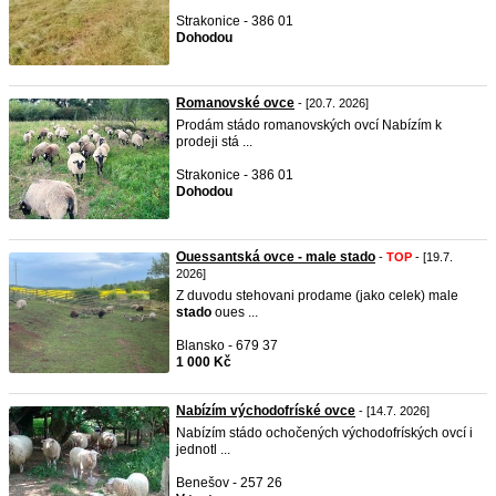
Strakonice - 386 01
Dohodou
Romanovské ovce
- [20.7. 2026]
Prodám stádo romanovských ovcí Nabízím k
prodeji stá ...
Strakonice - 386 01
Dohodou
Ouessantská ovce - male stado
-
TOP
- [19.7.
2026]
Z duvodu stehovani prodame (jako celek) male
stado
oues ...
Blansko - 679 37
1 000 Kč
Nabízím východofríské ovce
- [14.7. 2026]
Nabízím stádo ochočených východofríských ovcí i
jednotl ...
Benešov - 257 26