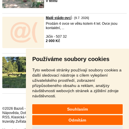
V textu
Malé stádo ovcí
- [9.7. 2026]
Prodám 4 ovce ve věku kolem 4 let. Ovce jsou
kontaktní, ...
Jičín - 507 32
2 000 Kč
Používáme soubory cookies
Stádo ovcí - sleva při rychlém ...
- [2.7. 2026]
Prodáme stádo ovcí 1x beran s POP, 13x bahnice,
8x jehň ...
Tyto webové stránky používají soubory cookies a
další sledovací nástroje s cílem vylepšení
Klatovy - 341 01
uživatelského prostředí, zobrazení
49 000 Kč
přizpůsobeného obsahu a reklam, analýzy
návštěvnosti webových stránek a zjištění zdroje
návštěvnosti.
©2026 Bazoš -
Inzerce, Bazar
Souhlasím
Nápověda
,
Dotazy
,
Hodnocení
,
Kontakt
,
Reklama
,
Podmínky
,
Ochrana údajů
,
RSS
,
Odmítám
Inzeráty Zvířata celkem:
41692
, za 24 hodin:
2336