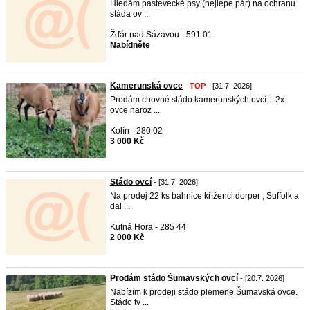
Hledám pastevecké psy (nejlépe pár) na ochranu
stáda ov ...
Žďár nad Sázavou - 591 01
Nabídněte
Kamerunská ovce
-
TOP
- [31.7. 2026]
Prodám chovné stádo kamerunských ovcí: - 2x
ovce naroz ...
Kolín - 280 02
3 000 Kč
Stádo ovcí
- [31.7. 2026]
Na prodej 22 ks bahnice kříženci dorper , Suffolk a
dal ...
Kutná Hora - 285 44
2 000 Kč
Prodám stádo Šumavských ovcí
- [20.7. 2026]
Nabízím k prodeji stádo plemene Šumavská ovce.
Stádo tv ...