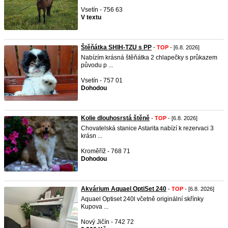
Vsetín - 756 63
V textu
Štěňátka SHIH-TZU s PP
-
TOP
- [6.8. 2026]
Nabízím krásná štěňátka 2 chlapečky s průkazem
původu p ...
Vsetín - 757 01
Dohodou
Kolie dlouhosrstá štěně
-
TOP
- [6.8. 2026]
Chovatelská stanice Astarita nabízí k rezervaci 3
krásn ...
Kroměříž - 768 71
Dohodou
Akvárium Aquael OptiSet 240
-
TOP
- [6.8. 2026]
Aquael Optiset 240l včetně originální skřínky
Kupova ...
Nový Jičín - 742 72