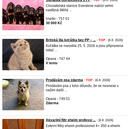
Štěňátka Gordonsetra s PP
-
TOP
- [6.8. 2026]
Chovatelská stanice Everdene nabízí velmi
nadějná štěňá ...
Vsetín - 757 01
30 000 Kč
Britská lila koťátka bez PP – ...
-
TOP
- [6.8. 2026]
Koťátka se narodila 25. 5. 2026 a jsou připravena
odejí ...
Opava - 747 44
V textu
Prodávám psa zdarma
-
TOP
- [6.8. 2026]
Prodávám psa z toho důvodu, že se nesnese s
naším další ...
Opava - 749 01
Zdarma
Akvarijní filtr eheim professi ...
- [6.8. 2026]
Externí filtry eheim professionel 4+ 350 a eheim