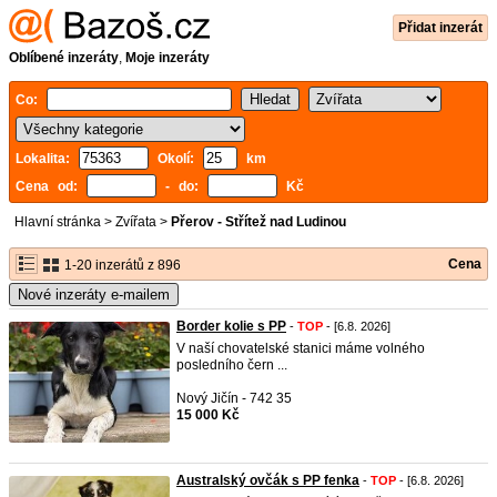
Přidat inzerát
Oblíbené inzeráty
,
Moje inzeráty
Co:
Lokalita:
Okolí:
km
Cena od:
- do:
Kč
Hlavní stránka
>
Zvířata
>
Přerov - Střítež nad Ludinou
Cena
1-20 inzerátů z 896
Nové inzeráty e-mailem
Border kolie s PP
-
TOP
- [6.8. 2026]
V naší chovatelské stanici máme volného
posledního čern ...
Nový Jičín - 742 35
15 000 Kč
Australský ovčák s PP fenka
-
TOP
- [6.8. 2026]