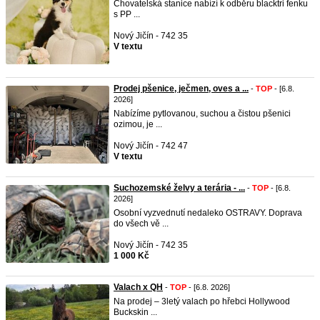
Chovatelská stanice nabízí k odběru blacktri fenku
s PP ...
Nový Jičín - 742 35
V textu
Prodej pšenice, ječmen, oves a ...
-
TOP
- [6.8.
2026]
Nabízíme pytlovanou, suchou a čistou pšenici
ozimou, je ...
Nový Jičín - 742 47
V textu
Suchozemské želvy a terária - ...
-
TOP
- [6.8.
2026]
Osobní vyzvednutí nedaleko OSTRAVY. Doprava
do všech vě ...
Nový Jičín - 742 35
1 000 Kč
Valach x QH
-
TOP
- [6.8. 2026]
Na prodej – 3letý valach po hřebci Hollywood
Buckskin ...