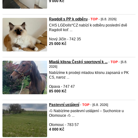
9 000 Kč
Ragdoll s PP k odběru
-
TOP
- [6.8. 2026]
CHS LGDolls*CZ nabízí k odběru poslední dvě
Ragdoll koť ...
Nový Jičín - 742 35
25 000 Kč
Mladá klisna Český sportovní k ...
-
TOP
- [6.8.
2026]
Nabízíme k prodeji mladou klisnu zapsaná v PK
CS, naroz ...
Opava - 747 47
85 000 Kč
Pastevní ustájení
-
TOP
- [6.8. 2026]
🐴 Nabízíme pastevní ustájení – Suchonice u
Olomouce 🐴 ...
Olomouc - 783 57
4 000 Kč