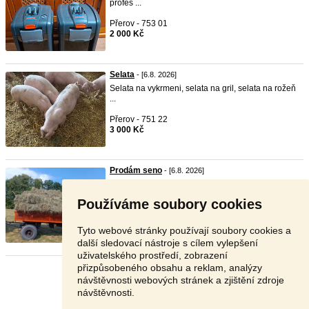
profes ...
Přerov - 753 01
2 000 Kč
Selata
- [6.8. 2026]
Selata na vykrmeni, selata na gril, selata na rožeň
...
Přerov - 751 22
3 000 Kč
Prodám seno
- [6.8. 2026]
Prodám malé balíky sena otavy, letošní sklizeň,
suché, ...
Používáme soubory cookies
Nový Jičín - 741 01
40 Kč
Tyto webové stránky používají soubory cookies a
další sledovací nástroje s cílem vylepšení
uživatelského prostředí, zobrazení
přizpůsobeného obsahu a reklam, analýzy
Stránka:
1
2
3
Další
návštěvnosti webových stránek a zjištění zdroje
návštěvnosti.