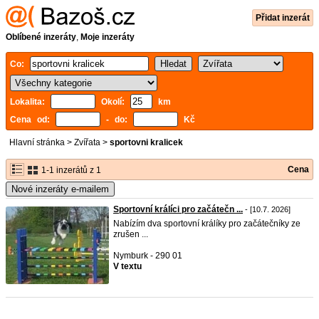
Přidat inzerát
Oblíbené inzeráty
,
Moje inzeráty
Co:
Lokalita:
Okolí:
km
Cena od:
- do:
Kč
Hlavní stránka
>
Zvířata
>
sportovni kralicek
Cena
1-1 inzerátů z 1
Nové inzeráty e-mailem
Sportovní králíci pro začátečn ...
- [10.7. 2026]
Nabízím dva sportovní králíky pro začátečníky ze
zrušen ...
Nymburk - 290 01
V textu