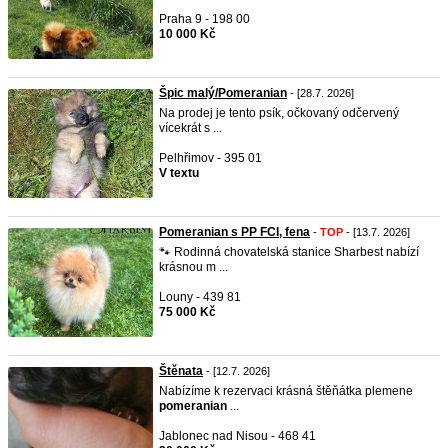
Praha 9 - 198 00
10 000 Kč
Špic malý/Pomeranian
- [28.7. 2026]
Na prodej je tento psík, očkovaný odčervený
vícekrát s ...
Pelhřimov - 395 01
V textu
Pomeranian s PP FCI, fena
-
TOP
- [13.7. 2026]
🐾 Rodinná chovatelská stanice Sharbest nabízí
krásnou m ...
Louny - 439 81
75 000 Kč
Štěnata
- [12.7. 2026]
Nabízíme k rezervaci krásná štěňátka plemene
pomeranian
...
Jablonec nad Nisou - 468 41