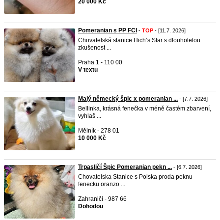
20 000 Kč
Pomeranian s PP FCI
-
TOP
- [11.7. 2026]
Chovatelská stanice Hich’s Star s dlouholetou
zkušenost ...
Praha 1 - 110 00
V textu
Malý německý špic x pomeranian ...
- [7.7. 2026]
Bellinka, krásná fenečka v méně častém zbarvení,
vyhlaš ...
Mělník - 278 01
10 000 Kč
Trpasličí Špic Pomeranian pekn ...
- [6.7. 2026]
Chovatelska Stanice s Polska proda peknu
fenecku oranzo ...
Zahraničí - 987 66
Dohodou