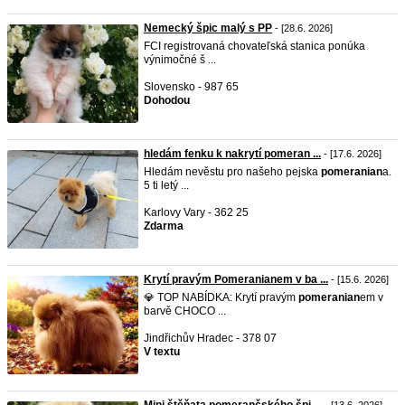
Nemecký špic malý s PP
- [28.6. 2026]
FCI registrovaná chovateľská stanica ponúka
výnimočné š ...
Slovensko - 987 65
Dohodou
hledám fenku k nakrytí pomeran ...
- [17.6. 2026]
Hledám nevěstu pro našeho pejska
pomeranian
a.
5 ti letý ...
Karlovy Vary - 362 25
Zdarma
Krytí pravým Pomeranianem v ba ...
- [15.6. 2026]
💎 TOP NABÍDKA: Krytí pravým
pomeranian
em v
barvě CHOCO ...
Jindřichův Hradec - 378 07
V textu