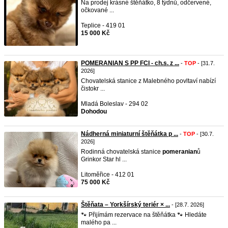
Na prodej krásné štěňátko, 8 týdnů, odčervené,
očkované ...
Teplice - 419 01
15 000 Kč
POMERANIAN S PP FCI - ch.s. z ...
-
TOP
- [31.7.
2026]
Chovatelská stanice z Malebného povltaví nabízí
čistokr ...
Mladá Boleslav - 294 02
Dohodou
Nádherná miniaturní štěňátka p ...
-
TOP
- [30.7.
2026]
Rodinná chovatelská stanice
pomeranian
ů
Grinkor Star hl ...
Litoměřice - 412 01
75 000 Kč
Štěňata – Yorkšírský teriér × ...
- [28.7. 2026]
🐾 Přijímám rezervace na štěňátka 🐾 Hledáte
malého pa ...