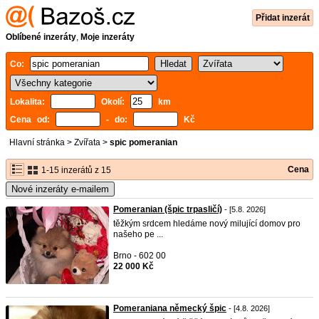
Přidat inzerát
Oblíbené inzeráty
,
Moje inzeráty
Co:
Lokalita:
Okolí:
km
Cena od:
- do:
Kč
Hlavní stránka
>
Zvířata
>
spic pomeranian
Cena
1-15 inzerátů z 15
Nové inzeráty e-mailem
Pomeranian (špic trpasličí)
- [5.8. 2026]
těžkým srdcem hledáme nový milující domov pro
našeho pe ...
Brno - 602 00
22 000 Kč
Pomeraniana německý špic
- [4.8. 2026]