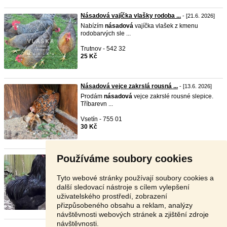
Násadová vajíčka vlašky rodoba ...
- [21.6. 2026]
Nabízím
násadová
vajíčka vlašek z kmenu
rodobarvých sle ...
Trutnov - 542 32
25 Kč
Násadová vejce zakrslá rousná ...
- [13.6. 2026]
Prodám
násadová
vejce zakrslé rousné slepice.
Tříbarevn ...
Vsetín - 755 01
30 Kč
Používáme soubory cookies
Araukana - kuřata a násadová v ...
- [11.6. 2026]
Nabízím kuřátka Araukan černá a stará 5 - 7 dní.
Pozná ...
Tyto webové stránky používají soubory cookies a
další sledovací nástroje s cílem vylepšení
Rakovník - 270 65
uživatelského prostředí, zobrazení
V textu
přizpůsobeného obsahu a reklam, analýzy
návštěvnosti webových stránek a zjištění zdroje
návštěvnosti.