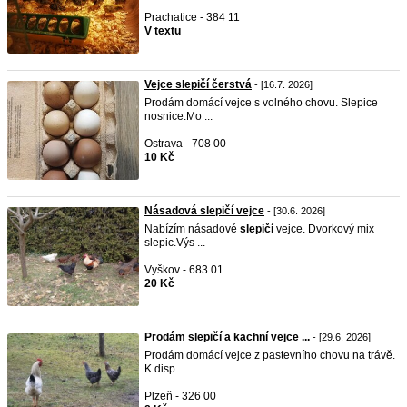
Prachatice - 384 11
V textu
Vejce slepičí čerstvá
- [16.7. 2026]
Prodám domácí vejce s volného chovu. Slepice
nosnice.Mo ...
Ostrava - 708 00
10 Kč
Násadová slepičí vejce
- [30.6. 2026]
Nabízím násadové
slepičí
vejce. Dvorkový mix
slepic.Výs ...
Vyškov - 683 01
20 Kč
Prodám slepičí a kachní vejce ...
- [29.6. 2026]
Prodám domácí vejce z pastevního chovu na trávě.
K disp ...
Plzeň - 326 00