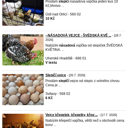
Prodám
slepičí
nasadova vajíčka jeden kus 10
Kč,lihnivo ...
Ústí nad Orlicí - 560 02
10 Kč
--NÁSADOVÁ VEJCE - ŠVÉDSKÁ KVĚ ...
- [28.7.
2026]
Nabízím
násadová
vajíčka od slepiček ŠVÉDSKÁ
KVĚTINA. ...
Uherské Hradiště - 686 01
V textu
Slepičí vejce
- [26.7. 2026]
Prodám
slepičí
vejce od slepic z volného chovu.
Cena je ...
Svitavy - 568 02
6 Kč
Vejce křepelek, křepelky, křep ...
- [17.7. 2026]
Nabízím křepelčí vajíčka, větší než v obchodě cena
konz ...