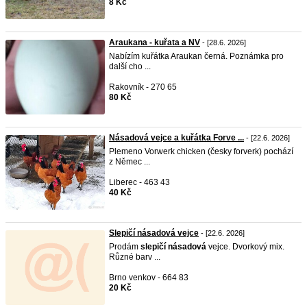
8 Kč
Araukana - kuřata a NV
- [28.6. 2026]
Nabízím kuřátka Araukan černá. Poznámka pro
další cho ...
Rakovník - 270 65
80 Kč
Násadová vejce a kuřátka Forve ...
- [22.6. 2026]
Plemeno Vorwerk chicken (česky forverk) pochází
z Němec ...
Liberec - 463 43
40 Kč
Slepičí násadová vejce
- [22.6. 2026]
Prodám
slepičí
násadová
vejce. Dvorkový mix.
Různé barv ...
Brno venkov - 664 83
20 Kč