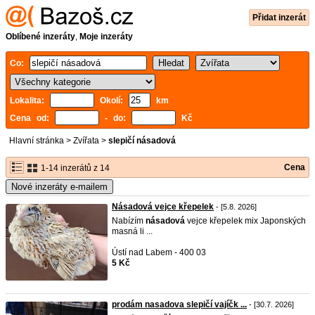
Přidat inzerát
Oblíbené inzeráty
,
Moje inzeráty
Co:
Lokalita:
Okolí:
km
Cena od:
- do:
Kč
Hlavní stránka
>
Zvířata
>
slepičí násadová
Cena
1-14 inzerátů z 14
Nové inzeráty e-mailem
Násadová vejce křepelek
- [5.8. 2026]
Nabízím
násadová
vejce křepelek mix Japonských
masná li ...
Ústí nad Labem - 400 03
5 Kč
prodám nasadova slepičí vajíčk ...
- [30.7. 2026]