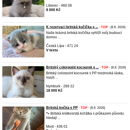
Liberec - 460 06
8 000 Kč
K rezervaci britská kočička s ...
-
TOP
- [8.8. 2026]
Naše krásná britská kočička vyhlíží svůj budoucí
domov. ...
Česká Lípa - 471 24
V textu
Britský colorpoint kocourek s ...
-
TOP
- [8.8. 2026]
Britský colorpoint kocourek s PP modrooká láska,
mazli ...
Nymburk - 289 22
18 000 Kč
Britská kočka s PP
-
TOP
- [8.8. 2026]
🐾 Britská krátkosrstá koťátka s průkazem původu
hledají ...
Most - 436 01