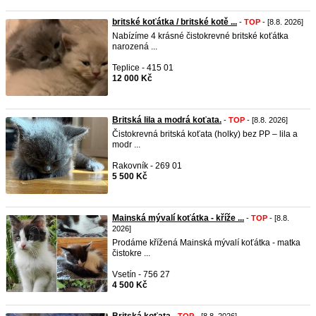
britské koťátka / britské kotě ...
-
TOP
- [8.8. 2026]
Nabízíme 4 krásné čistokrevné britské koťátka
narozená ...
Teplice - 415 01
12 000 Kč
Britská lila a modrá koťata.
-
TOP
- [8.8. 2026]
Čistokrevná britská koťata (holky) bez PP – lila a
modr ...
Rakovník - 269 01
5 500 Kč
Mainská mývalí koťátka - kříže ...
-
TOP
- [8.8.
2026]
Prodáme křížená Mainská mývalí koťátka - matka
čistokre ...
Vsetín - 756 27
4 500 Kč