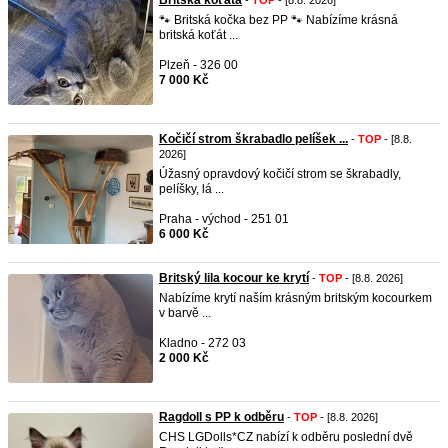
Britská koťata
-
TOP
- [8.8. 2026]
🐾 Britská kočka bez PP 🐾 Nabízíme krásná
britská koťát ...
Plzeň - 326 00
7 000 Kč
Kočičí strom škrabadlo pelíšek ...
-
TOP
- [8.8.
2026]
Úžasný opravdový kočičí strom se škrabadly,
pelíšky, lá ...
Praha - východ - 251 01
6 000 Kč
Britský lila kocour ke krytí
-
TOP
- [8.8. 2026]
Nabízíme krytí naším krásným britským kocourkem
v barvě ...
Kladno - 272 03
2 000 Kč
Ragdoll s PP k odběru
-
TOP
- [8.8. 2026]
CHS LGDolls*CZ nabízí k odběru poslední dvě