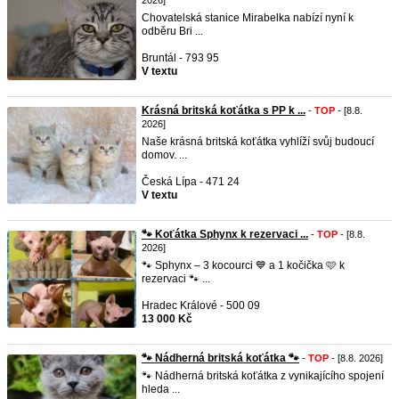
2026]
Chovatelská stanice Mirabelka nabízí nyní k
odběru Bri ...
Bruntál - 793 95
V textu
Krásná britská koťátka s PP k ...
-
TOP
- [8.8.
2026]
Naše krásná britská koťátka vyhlíží svůj budoucí
domov. ...
Česká Lípa - 471 24
V textu
🐾 Koťátka Sphynx k rezervaci ...
-
TOP
- [8.8.
2026]
🐾 Sphynx – 3 kocourci 💙 a 1 kočička 🩷 k
rezervaci 🐾 ...
Hradec Králové - 500 09
13 000 Kč
​🐾 Nádherná britská koťátka 🐾
-
TOP
- [8.8. 2026]
🐾 Nádherná britská koťátka z vynikajícího spojení
hleda ...