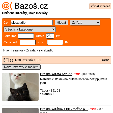
Přidat inzerát
Oblíbené inzeráty
,
Moje inzeráty
Co:
Lokalita:
Okolí:
km
Cena od:
- do:
Kč
Hlavní stránka
>
Zvířata
>
skrabadlo
Cena
1-20 inzerátů z 351
Nové inzeráty e-mailem
Britská koťata bez PP
-
TOP
- [8.8. 2026]
Nabízím čistokrevná britská koťátka bez pp, která
jsou ...
Tábor - 391 61
10 000 Kč
Britská koťátka s PP - možno p ...
-
TOP
- [8.8.