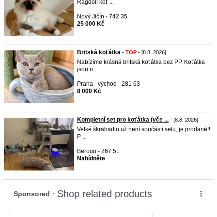
Ragdoll koť ...
Nový Jičín - 742 35
25 000 Kč
Britská koťátka
-
TOP
- [8.8. 2026]
Nabízíme krásná britská koťátka bez PP. Koťátka
jsou n ...
Praha - východ - 281 63
8 000 Kč
Kompletní set pro koťátka (vče ...
- [8.8. 2026]
Velké škrabadlo už není součástí setu, je prodané‼️
P ...
Beroun - 267 51
Nabídněte