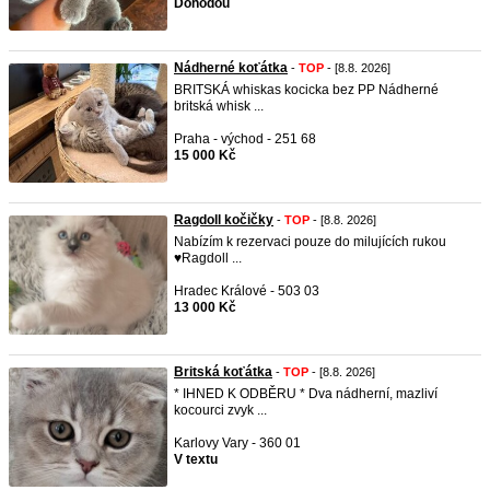
Dohodou
Nádherné koťátka
-
TOP
- [8.8. 2026]
BRITSKÁ whiskas kocicka bez PP Nádherné
britská whisk ...
Praha - východ - 251 68
15 000 Kč
Ragdoll kočičky
-
TOP
- [8.8. 2026]
Nabízím k rezervaci pouze do milujících rukou
♥️Ragdoll ...
Hradec Králové - 503 03
13 000 Kč
Britská koťátka
-
TOP
- [8.8. 2026]
* IHNED K ODBĚRU * Dva nádherní, mazliví
kocourci zvyk ...
Karlovy Vary - 360 01
V textu