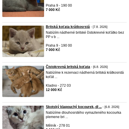
Praha 9 - 190 00
7 000 Kč
Britská koťata krátkosrstá
- [7.8. 2026]
Nabízím nádherné britské čistokrevné koťátko bez
PP v b ...
Praha 9 - 190 00
7 000 Kč
Čistokrevná britská koťata
- [6.8. 2026]
Nabízíme k rezervaci nádherná britská krátkosrstá
koťát ...
Kladno - 272 03
12 000 Kč
Skotský klapouchý kocourek, dl ...
- [6.8. 2026]
Nabízíme dlouhosrstého vymazleného kocourka
plemene bri ...
Mělník - 278 01