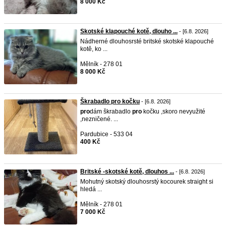
8 000 Kč
Skotské klapouché kotě, dlouho ...
- [6.8. 2026]
Nádherné dlouhosrsté britské skotské klapouché
kotě, ko ...
Mělník - 278 01
8 000 Kč
Škrabadlo pro kočku
- [6.8. 2026]
pro
dám škrabadlo
pro
kočku ,skoro nevyužité
,nezničené. ...
Pardubice - 533 04
400 Kč
Britské -skotské kotě, dlouhos ...
- [6.8. 2026]
Mohutný skotský dlouhosrstý kocourek straight si
hledá ...
Mělník - 278 01
7 000 Kč