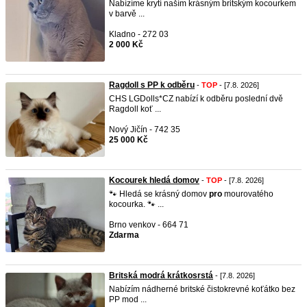
Nabízíme krytí naším krásným britským kocourkem
v barvě ...
Kladno - 272 03
2 000 Kč
Ragdoll s PP k odběru
-
TOP
- [7.8. 2026]
CHS LGDolls*CZ nabízí k odběru poslední dvě
Ragdoll koť ...
Nový Jičín - 742 35
25 000 Kč
Kocourek hledá domov
-
TOP
- [7.8. 2026]
🐾 Hledá se krásný domov
pro
mourovatého
kocourka. 🐾 ...
Brno venkov - 664 71
Zdarma
Britská modrá krátkosrstá
- [7.8. 2026]
Nabízím nádherné britské čistokrevné koťátko bez
PP mod ...