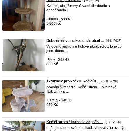
Škrabadlo pro kočky
- [6.8. 2026]
Kvalitní, ale již nevyužívané škrabadlo a
odpočívadlo ...
Jihlava - 588 41
5 800 Kč
Dubové větve na kocici skrabad ...
- [6.8. 2026]
Vyfoceno jedno me hotove
skrabadlo
z toho co
jsem doma ...
Písek - 398 43
800 Kč
škrabadlo pro kočku / kočičí s ...
- [5.8. 2026]
pro
dám škrabadlo / kočičí strom – jako nové
Nabízím k p ...
Klatovy - 340 21
450 Kč
Kočičí strom škrabadlo odpočív ...
- [5.8. 2026]
udělejte radost svému miláčkovi nově zhotoveným,