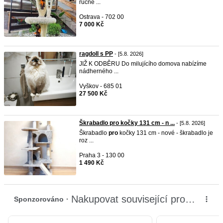
ručně ...
Ostrava - 702 00
7 000 Kč
ragdoll s PP
- [5.8. 2026]
JIŽ K ODBĚRU Do milujícího domova nabízíme
nádherného ...
Vyškov - 685 01
27 500 Kč
Škrabadlo pro kočky 131 cm - n ...
- [5.8. 2026]
Škrabadlo
pro
kočky 131 cm - nové - škrabadlo je
roz ...
Praha 3 - 130 00
1 490 Kč