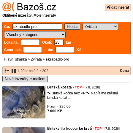
Přidat inzerát
Oblíbené inzeráty
,
Moje inzeráty
Co:
Lokalita:
Okolí:
km
Cena od:
- do:
Kč
Hlavní stránka
>
Zvířata
>
skrabadlo pro
Cena
1-20 inzerátů z 202
Nové inzeráty e-mailem
Britská koťata
-
TOP
- [7.8. 2026]
🐾 Britská kočka bez PP 🐾 Nabízíme krásná
britská koťát ...
Plzeň - 326 00
7 000 Kč
Britský lila kocour ke krytí
-
TOP
- [7.8. 2026]