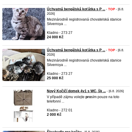
Úchvatná bengálská koťátka s P ...
-
TOP
- [6.8.
2026]
Mezinárodně registrovaná chovatelská stanice
Silverroya ...
Kladno - 273 27
24 000 Kč
Úchvatná bengálská koťátka s P ...
-
TOP
- [6.8.
2026]
Mezinárodně registrovaná chovatelská stanice
Silverroya ...
Kladno - 273 27
25 000 Kč
Nový Kočičí domek 4v1 s WC, šk ...
- [6.8. 2026]
V případě zájmu volejte
pro
sím pouze na toto
telefonní ...
Kladno - 272 01
2 000 Kč