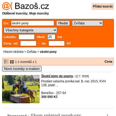
Přidat inzerát
Oblíbené inzeráty
,
Moje inzeráty
Co:
Lokalita:
Okolí:
km
Cena od:
- do:
Kč
Hlavní stránka
>
Zvířata
>
skolni pony
Cena
1-1 inzerátů z 1
Nové inzeráty e-mailem
Školní pony do sportu
- [2.7. 2026]
Prodám valacha poníka kat. B, nar. 2015, KVH
138, platn ...
Benešov - 257 64
300 000 Kč