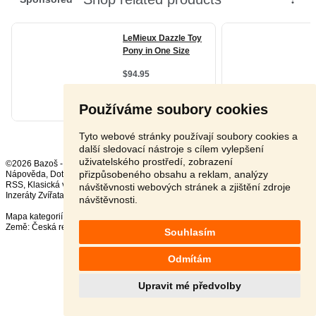
Používáme soubory cookies
Tyto webové stránky používají soubory cookies a
další sledovací nástroje s cílem vylepšení
uživatelského prostředí, zobrazení
©2026 Bazoš -
Inzerce, Bazar
přizpůsobeného obsahu a reklam, analýzy
Nápověda
,
Dotazy
,
Hodnocení
,
Kontakt
,
Reklama
,
Podmínky
,
Ochrana údajů
,
RSS
,
návštěvnosti webových stránek a zjištění zdroje
Inzeráty Zvířata celkem:
41711
, za 24 hodin:
2591
návštěvnosti.
Mapa kategorií
,
Nejvyhledávanější výrazy
Země:
Česká republika
,
Slovensko
,
Polsko
,
Rakousko
Souhlasím
Odmítám
Upravit mé předvolby