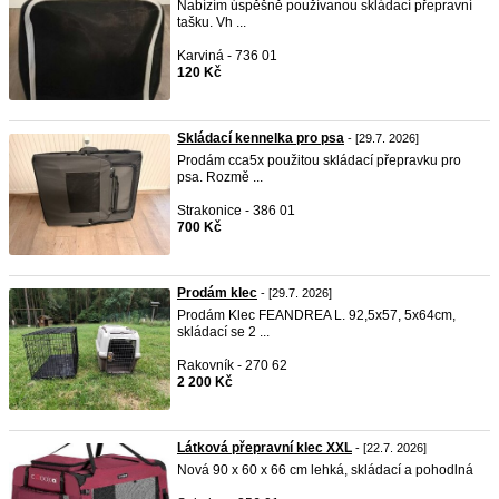
Nabízím úspěšně používanou skládací přepravní
tašku. Vh ...
Karviná - 736 01
120 Kč
Skládací kennelka pro psa
- [29.7. 2026]
Prodám cca5x použitou skládací přepravku pro
psa. Rozmě ...
Strakonice - 386 01
700 Kč
Prodám klec
- [29.7. 2026]
Prodám Klec FEANDREA L. 92,5x57, 5x64cm,
skládací se 2 ...
Rakovník - 270 62
2 200 Kč
Látková přepravní klec XXL
- [22.7. 2026]
Nová 90 x 60 x 66 cm lehká, skládací a pohodlná