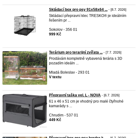
Skládací box pro psy 91x58x64 ...
- [8.7. 2026]
Skládací přepravní klec TRESKO®️ je ideálním
řešením pr ...
Sokolov - 356 01
999 Kč
Terárium pro terarijní zvířata ...
- [7.7. 2026]
Prodávám kompletně vybavená terária s 3D
pozadím ideáln ...
Mladá Boleslav - 293 01
V textu
Přepravní taška vel. L - NOVA
- [6.7. 2026]
61 x 46 x 51 cm je vhodný pro malé čtyřnohé
kamarády s ...
Chrudim - 537 01
449 Kč