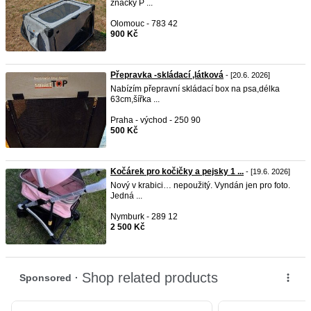
značky P ...
Olomouc - 783 42
900 Kč
Přepravka -skládací ,látková
- [20.6. 2026]
Nabízím přepravní skládací box na psa,délka
63cm,šířka ...
Praha - východ - 250 90
500 Kč
Kočárek pro kočičky a pejsky 1 ...
- [19.6. 2026]
Nový v krabici… nepoužitý. Vyndán jen pro foto.
Jedná ...
Nymburk - 289 12
2 500 Kč