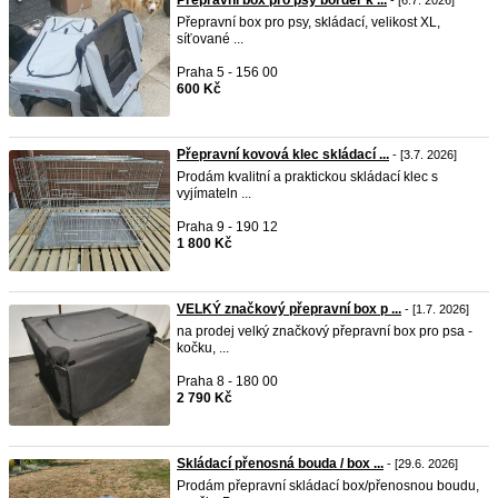
Přepravní box pro psy border k ...
- [6.7. 2026]
Přepravní box pro psy, skládací, velikost XL,
síťované ...
Praha 5 - 156 00
600 Kč
Přepravní kovová klec skládací ...
- [3.7. 2026]
Prodám kvalitní a praktickou skládací klec s
vyjímateln ...
Praha 9 - 190 12
1 800 Kč
VELKÝ značkový přepravní box p ...
- [1.7. 2026]
na prodej velký značkový přepravní box pro psa -
kočku, ...
Praha 8 - 180 00
2 790 Kč
Skládací přenosná bouda / box ...
- [29.6. 2026]
Prodám přepravní skládací box/přenosnou boudu,