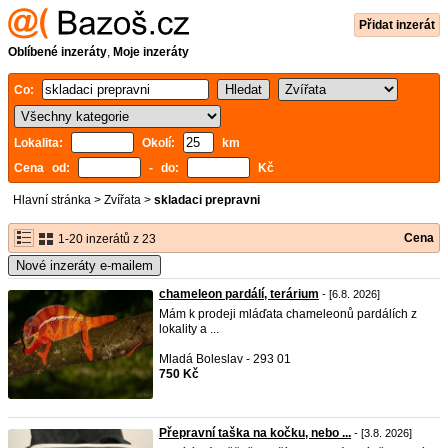
Přidat inzerát
Oblíbené inzeráty
,
Moje inzeráty
Co:
Lokalita:
Okolí:
km
Cena od:
- do:
Kč
Hlavní stránka
>
Zvířata
>
skladaci prepravni
Cena
1-20 inzerátů z 23
Nové inzeráty e-mailem
chameleon pardálí, terárium
- [6.8. 2026]
Mám k prodeji mláďata chameleonů pardálích z
lokality a ...
Mladá Boleslav - 293 01
750 Kč
Přepravní taška na kočku, nebo ...
- [3.8. 2026]