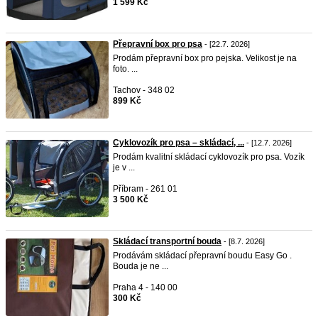
1 599 Kč
Přepravní box pro psa
- [22.7. 2026]
Prodám přepravní box pro pejska. Velikost je na
foto. ...
Tachov - 348 02
899 Kč
Cyklovozík pro psa – skládací, ...
- [12.7. 2026]
Prodám kvalitní skládací cyklovozík pro psa. Vozík
je v ...
Příbram - 261 01
3 500 Kč
Skládací transportní bouda
- [8.7. 2026]
Prodávám skládací přepravní boudu Easy Go .
Bouda je ne ...
Praha 4 - 140 00
300 Kč