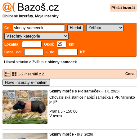
Přidat inzerát
Oblíbené inzeráty
,
Moje inzeráty
Co:
Lokalita:
Okolí:
km
Cena od:
- do:
Kč
Hlavní stránka
>
Zvířata
>
skinny samecek
Cena
1-2 inzerátů z 2
Nové inzeráty e-mailem
Skinny morče s PP, sameček
- [1.8. 2026]
Chovatelská stanice nabízí samečka s PP. Miminko
je již ...
Praha 5 - 150 00
V textu
Skinny morče
- [6.7. 2026]