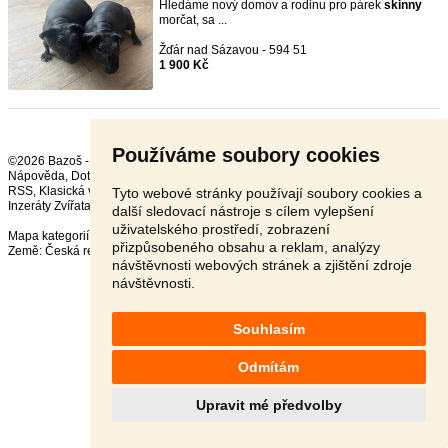
Hledáme nový domov a rodinu pro párek
skinny
morčat, sa ...
Žďár nad Sázavou - 594 51
1 900 Kč
Používáme soubory cookies
©2026 Bazoš -
Inzerce, Bazar
Nápověda
,
Dotazy
,
Hodnocení
,
Kontakt
,
Reklama
,
Podmínky
,
Ochrana údajů
,
RSS
,
Tyto webové stránky používají soubory cookies a
Inzeráty Zvířata celkem:
41684
, za 24 hodin:
2258
další sledovací nástroje s cílem vylepšení
uživatelského prostředí, zobrazení
Mapa kategorií
,
Nejvyhledávanější výrazy
přizpůsobeného obsahu a reklam, analýzy
Země:
Česká republika
,
Slovensko
,
Polsko
,
Rakousko
návštěvnosti webových stránek a zjištění zdroje
návštěvnosti.
Souhlasím
Odmítám
Upravit mé předvolby