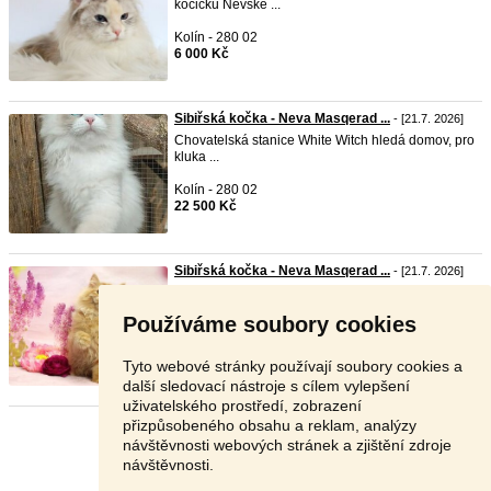
kočičku Něvské ...
Kolín - 280 02
6 000 Kč
Sibiřská kočka - Neva Masqerad ...
- [21.7. 2026]
Chovatelská stanice White Witch hledá domov, pro
kluka ...
Kolín - 280 02
22 500 Kč
Sibiřská kočka - Neva Masqerad ...
- [21.7. 2026]
Chovatelská stanice White Witch hledá domov, pro
kluka ...
Používáme soubory cookies
Kolín - 280 02
22 000 Kč
Tyto webové stránky používají soubory cookies a
další sledovací nástroje s cílem vylepšení
uživatelského prostředí, zobrazení
přizpůsobeného obsahu a reklam, analýzy
Stránka:
1
2
Další
návštěvnosti webových stránek a zjištění zdroje
návštěvnosti.