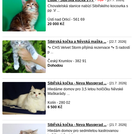
Eddie - Sibiřská kočka s PP
-
TOP
- [27.7. 2026]
Chovatelská stanice nabízí Sibiřského kocourka s
pp .V ...
Ústí nad Orlicí - 561 69
20 000 Kč
Sibirská kočka a Něvská maška ...
- [22.7. 2026]
🐾 CHS Velvet Storm přijímá rezervace 🐾 S radostí
p ...
Český Krumlov - 382 91
Dohodou
Sibiřská kočka - Neva Masqerad ...
- [21.7. 2026]
Hledáme domov pro 3,5 letou holčičku Něvské
Maškarády. ...
Kolín - 280 02
6 500 Kč
Sibiřská kočka - Neva Masqerad ...
- [21.7. 2026]
Hledám domov pro sedmiletou kastrovanou