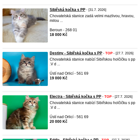
Sibiřská kočka s PP
- [31.7. 2026]
Chovatelská stanice zadá velmi mazlivou, hravou,
milou ...
Beroun - 268 01
18 000 Kč
Destiny - Sibiřská kočka s PP
-
TOP
- [27.7. 2026]
Chovatelská stanice nabízí Sibiřskou holčičku s pp
.V d ...
Ústí nad Orlicí - 561 69
19 000 Kč
Electra - Sibiřská kočka s PP
-
TOP
- [27.7. 2026]
Chovatelská stanice nabízí Sibiřskou holčičku s pp
.V d ...
Ústí nad Orlicí - 561 69
20 000 Kč