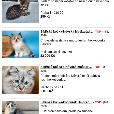
Zadám poslední koťátko od naší dlouhosrsté polo
sibiřsk ...
Praha 1 - 110 00
250 Kč
Sibiřská kočka-Něvská Maškarád ...
-
TOP
- [8.8.
2026]
Chovatelská stanice nabízí luxusního kocourka
Sibiřské ...
Ústí nad Orlicí - 561 69
22 000 Kč
Sibiřská kočka a Něvská maškar ...
-
TOP
- [8.8.
2026]
Prodám roční kočičku Něvské maškarády a
ročního kocourk ...
Náchod - 549 11
5 000 Kč
Sibiřská kočka-kocourek Umbreo ...
-
TOP
- [8.8.
2026]
CHS Morchenstern, prodá,po zrušené