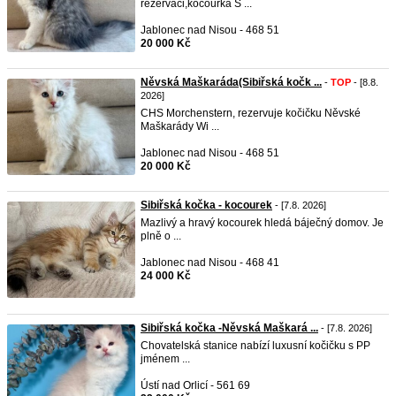
rezervaci,kocourka S ...
Jablonec nad Nisou - 468 51
20 000 Kč
Něvská Maškaráda(Sibiřská kočk ...
-
TOP
- [8.8.
2026]
CHS Morchenstern, rezervuje kočičku Něvské
Maškarády Wi ...
Jablonec nad Nisou - 468 51
20 000 Kč
Sibiřská kočka - kocourek
- [7.8. 2026]
Mazlivý a hravý kocourek hledá báječný domov. Je
plně o ...
Jablonec nad Nisou - 468 41
24 000 Kč
Sibiřská kočka -Něvská Maškará ...
- [7.8. 2026]
Chovatelská stanice nabízí luxusní kočičku s PP
jménem ...
Ústí nad Orlicí - 561 69