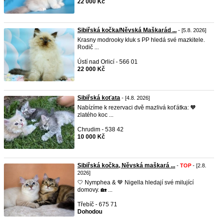
22 000 Kč
Sibiřská kočka/Něvská Maškarád ...
- [5.8. 2026]
Krasny modrooky kluk s PP hledá své mazkitele.
Rodič ...
Ústí nad Orlicí - 566 01
22 000 Kč
Sibiřská koťata
- [4.8. 2026]
Nabízíme k rezervaci dvě mazlivá koťátka: 🧡
zlatého koc ...
Chrudim - 538 42
10 000 Kč
Sibiřská kočka, Něvská maškará ...
-
TOP
- [2.8.
2026]
🤍 Nymphea & 🤎 Nigella hledají své milující
domovy. 🏡 ...
Třebíč - 675 71
Dohodou