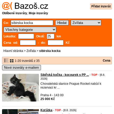
Přidat inzerát
Oblíbené inzeráty
,
Moje inzeráty
Co:
Lokalita:
Okolí:
km
Cena od:
- do:
Kč
Hlavní stránka
>
Zvířata
>
sibirska kocka
Cena
1-20 inzerátů z 35
Nové inzeráty e-mailem
Sibiřská kočka - kocourek s PP ...
-
TOP
- [8.8.
2026]
Chovatelská stanice Prague Rocket nabízí k
rezervaci kr ...
Praha 4 - 143 00
25 000 Kč
Koťátka
-
TOP
- [8.8. 2026]