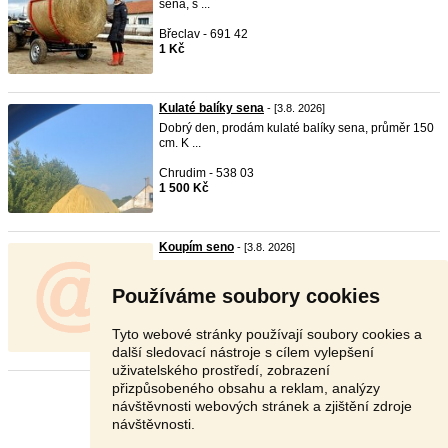
sena, s ...
Břeclav - 691 42
1 Kč
Kulaté balíky sena
- [3.8. 2026]
Dobrý den, prodám kulaté balíky sena, průměr 150
cm. K ...
Chrudim - 538 03
1 500 Kč
Koupím seno
- [3.8. 2026]
Koupím
seno
kulaté balíky. Postupný odběr kolem
100 bal ...
Používáme soubory cookies
Plzeň-jih - 335 01
Dohodou
Tyto webové stránky používají soubory cookies a
další sledovací nástroje s cílem vylepšení
uživatelského prostředí, zobrazení
přizpůsobeného obsahu a reklam, analýzy
Stránka:
1
2
3
Další
návštěvnosti webových stránek a zjištění zdroje
návštěvnosti.