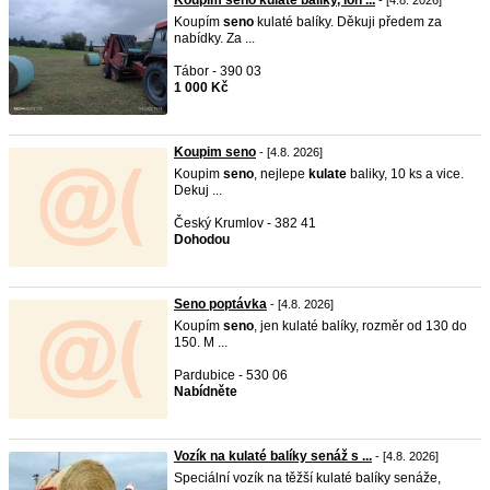
Koupím seno kulaté balíky, loň ...
- [4.8. 2026]
Koupím
seno
kulaté balíky. Děkuji předem za
nabídky. Za ...
Tábor - 390 03
1 000 Kč
Koupim seno
- [4.8. 2026]
Koupim
seno
, nejlepe
kulate
baliky, 10 ks a vice.
Dekuj ...
Český Krumlov - 382 41
Dohodou
Seno poptávka
- [4.8. 2026]
Koupím
seno
, jen kulaté balíky, rozměr od 130 do
150. M ...
Pardubice - 530 06
Nabídněte
Vozík na kulaté balíky senáž s ...
- [4.8. 2026]
Speciální vozík na těžší kulaté balíky senáže,