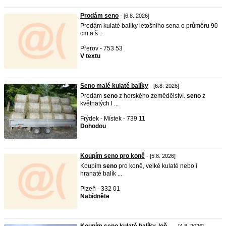
Prodám seno
- [6.8. 2026]
Prodám kulaté balíky letošního sena o průměru 90
cm a š ...
Přerov - 753 53
V textu
Seno malé kulaté balíky
- [6.8. 2026]
Prodám
seno
z horského zemědělství.
seno
z
květnatých l ...
Frýdek - Místek - 739 11
Dohodou
Koupím seno pro koně
- [5.8. 2026]
Koupím
seno
pro koně, velké kulaté nebo i
hranaté balík ...
Plzeň - 332 01
Nabídněte