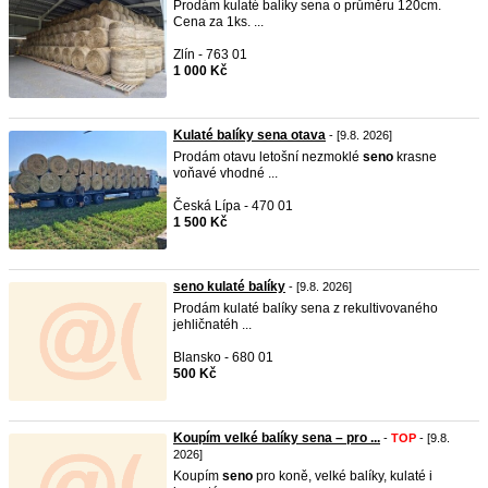
Prodám kulaté balíky sena o průměru 120cm.
Cena za 1ks. ...
Zlín - 763 01
1 000 Kč
Kulaté balíky sena otava
- [9.8. 2026]
Prodám otavu letošní nezmoklé
seno
krasne
voňavé vhodné ...
Česká Lípa - 470 01
1 500 Kč
seno kulaté balíky
- [9.8. 2026]
Prodám kulaté balíky sena z rekultivovaného
jehličnatéh ...
Blansko - 680 01
500 Kč
Koupím velké balíky sena – pro ...
-
TOP
- [9.8.
2026]
Koupím
seno
pro koně, velké balíky, kulaté i