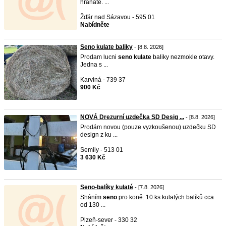
hranaté. ...
Žďár nad Sázavou - 595 01
Nabídněte
Seno kulate baliky
- [8.8. 2026]
Prodam lucni
seno
kulate
baliky nezmokle otavy.
Jedna s ...
Karviná - 739 37
900 Kč
NOVÁ Drezurní uzdečka SD Desig ...
- [8.8. 2026]
Prodám novou (pouze vyzkoušenou) uzdečku SD
design z ku ...
Semily - 513 01
3 630 Kč
Seno-balíky kulaté
- [7.8. 2026]
Sháním
seno
pro koně. 10 ks kulatých balíků cca
od 130 ...
Plzeň-sever - 330 32