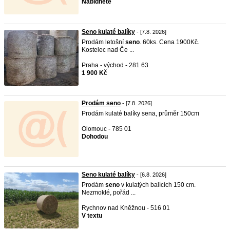
Nabídněte
Seno kulaté balíky
- [7.8. 2026]
Prodám letošní
seno
. 60ks. Cena 1900Kč.
Kostelec nad Če ...
Praha - východ - 281 63
1 900 Kč
Prodám seno
- [7.8. 2026]
Prodám kulaté balíky sena, průměr 150cm
Olomouc - 785 01
Dohodou
Seno kulaté balíky
- [6.8. 2026]
Prodám
seno
v kulatých balících 150 cm.
Nezmoklé, pořád ...
Rychnov nad Kněžnou - 516 01
V textu