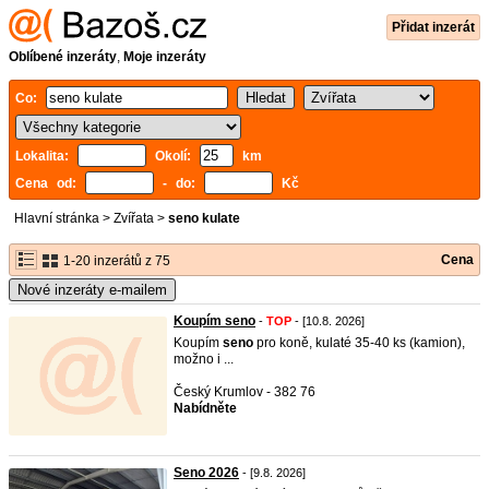
Přidat inzerát
Oblíbené inzeráty
,
Moje inzeráty
Co:
Lokalita:
Okolí:
km
Cena od:
- do:
Kč
Hlavní stránka
>
Zvířata
>
seno kulate
Cena
1-20 inzerátů z 75
Nové inzeráty e-mailem
Koupím seno
-
TOP
- [10.8. 2026]
Koupím
seno
pro koně, kulaté 35-40 ks (kamion),
možno i ...
Český Krumlov - 382 76
Nabídněte
Seno 2026
- [9.8. 2026]