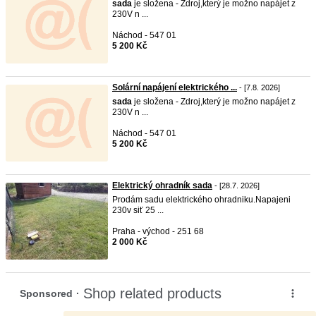
sada
je složena - Zdroj,který je možno napájet z
230V n ...
Náchod - 547 01
5 200 Kč
Solární napájení elektrického ...
- [7.8. 2026]
sada
je složena - Zdroj,který je možno napájet z
230V n ...
Náchod - 547 01
5 200 Kč
Elektrický ohradník sada
- [28.7. 2026]
Prodám sadu elektrického ohradniku.Napajeni
230v siť 25 ...
Praha - východ - 251 68
2 000 Kč