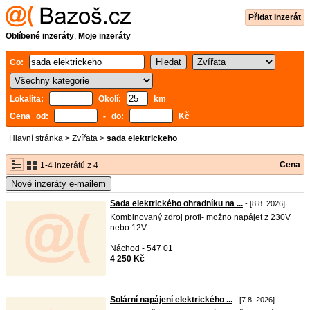
Přidat inzerát
Oblíbené inzeráty
,
Moje inzeráty
Co:
Lokalita:
Okolí:
km
Cena od:
- do:
Kč
Hlavní stránka
>
Zvířata
>
sada elektrickeho
Cena
1-4 inzerátů z 4
Nové inzeráty e-mailem
Sada elektrického ohradníku na ...
- [8.8. 2026]
Kombinovaný zdroj profi- možno napájet z 230V
nebo 12V ...
Náchod - 547 01
4 250 Kč
Solární napájení elektrického ...
- [7.8. 2026]