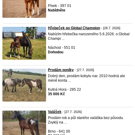
Písek - 397 01
Nabídněte
Hřebeček po Global Champion
- [28.7. 2026]
Nabízím hřebečka narozeného 5.6.2026. o:Global
Champi ...
Náchod - 551 01
Dohodou
Prodám poníky
- [27.7. 2026]
Dobrý den, prodám kobylu nar. 2010 hodná ale
méně konta ...
Kutná Hora - 285 22
35 000 Kč
Valášek
- [27.7. 2026]
Prodám rok a půl starého valáška bez původu.
Zvyklý na ...
Brno - 641 00