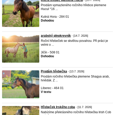
Roční hřebec plemene Hucul
- [15.7. 2026]
Prodám vymazleného ročního hřebce plemene
Hucul *16 ...
Kutná Hora - 284 01
Dohodou
arabský plnokrevník
- [14.7. 2026]
Roční hřebeček se skvělou povahou. Při práci je
velmi o ...
Jičín - 508 01
Dohodou
Prodám hřebečka
- [13.7. 2026]
Prodám ročního hřebečka plemene Shagya arab,
hnědák. Z ...
Liberec - 464 01
V textu
Hřebeček Irského coba
- [11.7. 2026]
Nabízíme překrásného ročního hřebečka Irish Cob