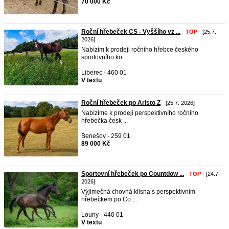
70 000 Kč
Roční hřebeček CS - Vyššího vz ...
-
TOP
- [25.7.
2026]
Nabízím k prodeji ročního hřebce českého
sportovního ko ...
Liberec - 460 01
V textu
Roční hřebeček po Aristo Z
- [25.7. 2026]
Nabízíme k prodeji perspektivního ročního
hřebečka česk ...
Benešov - 259 01
89 000 Kč
Sportovní hřebeček po Countdow ...
-
TOP
- [24.7.
2026]
Výjimečná chovná klisna s perspektivním
hřebečkem po Co ...
Louny - 440 01
V textu