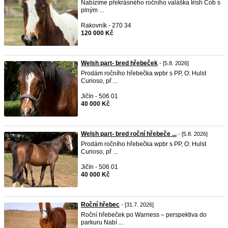
Nabízíme překrásného ročního valáška Irish Cob s
plným ...
Rakovník - 270 34
120 000 Kč
Welsh part- bred hřebeček
- [5.8. 2026]
Prodám ročního hřebečka wpbr s PP, O: Hulst
Curioso, př ...
Jičín - 506 01
40 000 Kč
Welsh part- bred roční hřebeče ...
- [5.8. 2026]
Prodám ročního hřebečka wpbr s PP, O: Hulst
Curioso, př ...
Jičín - 506 01
40 000 Kč
Roční hřebec
- [31.7. 2026]
Roční hřebeček po Warness – perspektiva do
parkuru Nabí ...