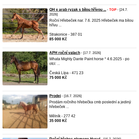
QH x arab ryzak s bílou hřívou ...
-
TOP
- [24.7.
2026]
Roční Hřebeček nar. 7.6. 2025 Hřebeček ma bílou
hřívu ...
Strakonice - 387 01
85 000 Kč
APH roční valach
- [17.7. 2026]
Whata Mighty Dante Paint horse * 4.6.2025 - po
otci: ...
Česká Lípa - 471 23
75 000 Kč
Prodej
- [16.7. 2026]
Prodám ročního hřebečka cmb poslední a jediný
hřebeček ...
Mělník - 277 42
35 000 Kč