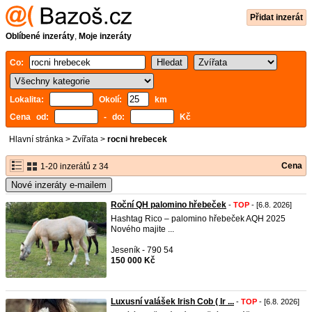
Přidat inzerát
Oblíbené inzeráty
,
Moje inzeráty
Co:
Lokalita:
Okolí:
km
Cena od:
- do:
Kč
Hlavní stránka
>
Zvířata
>
rocni hrebecek
Cena
1-20 inzerátů z 34
Nové inzeráty e-mailem
Roční QH palomino hřebeček
-
TOP
- [6.8. 2026]
Hashtag Rico – palomino hřebeček AQH 2025
Nového majite ...
Jeseník - 790 54
150 000 Kč
Luxusní valášek Irish Cob ( Ir ...
-
TOP
- [6.8. 2026]