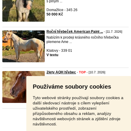
s plným ...
Domažlice - 345 26
50 000 Kč
Roční hřebeček American Paint ...
- [11.7. 2026]
Nabízím k prodeji krásného ročního hřebečka
plemene Ame ...
Klatovy - 339 01
V textu
2lety AQH hřebec
-
TOP
- [10.7. 2026]
Nabízíme jednoho z posledních potomků po
jedinečném hře ...
Používáme soubory cookies
Strakonice - 386 01
145 000 Kč
Tyto webové stránky používají soubory cookies a
další sledovací nástroje s cílem vylepšení
uživatelského prostředí, zobrazení
přizpůsobeného obsahu a reklam, analýzy
Stránka:
1
2
Další
návštěvnosti webových stránek a zjištění zdroje
návštěvnosti.