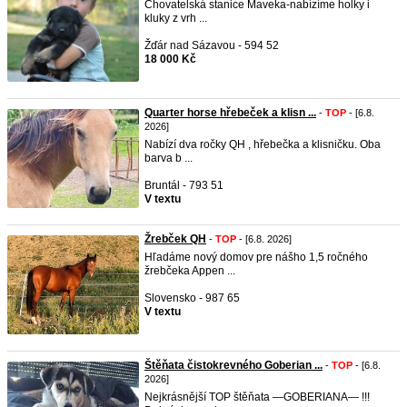
Chovatelská stanice Maveka-nabízíme holky i
kluky z vrh ...
Žďár nad Sázavou - 594 52
18 000 Kč
Quarter horse hřebeček a klisn ...
-
TOP
- [6.8.
2026]
Nabízí dva ročky QH , hřebečka a klisničku. Oba
barva b ...
Bruntál - 793 51
V textu
Žrebček QH
-
TOP
- [6.8. 2026]
Hľadáme nový domov pre nášho 1,5 ročného
žrebčeka Appen ...
Slovensko - 987 65
V textu
Štěňata čistokrevného Goberian ...
-
TOP
- [6.8.
2026]
Nejkrásnější TOP štěňata —GOBERIANA— !!!