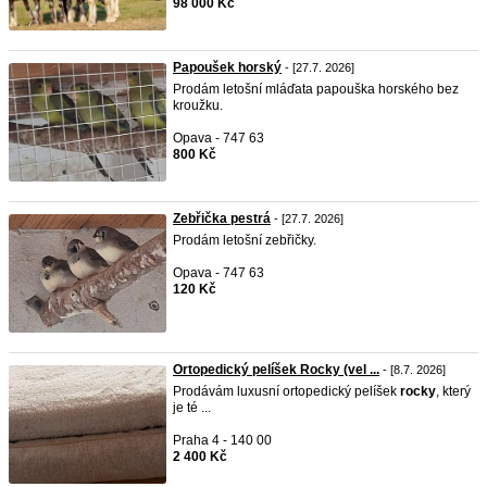
98 000 Kč
Papoušek horský
- [27.7. 2026]
Prodám letošní mláďata papouška horského bez
kroužku.
Opava - 747 63
800 Kč
Zebřička pestrá
- [27.7. 2026]
Prodám letošní zebřičky.
Opava - 747 63
120 Kč
Ortopedický pelíšek Rocky (vel ...
- [8.7. 2026]
Prodávám luxusní ortopedický pelíšek
rocky
, který
je té ...
Praha 4 - 140 00
2 400 Kč