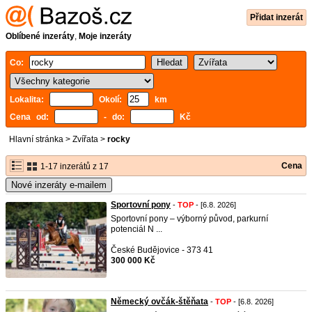
Přidat inzerát
Oblíbené inzeráty
,
Moje inzeráty
Co:
Lokalita:
Okolí:
km
Cena od:
- do:
Kč
Hlavní stránka
>
Zvířata
>
rocky
Cena
1-17 inzerátů z 17
Nové inzeráty e-mailem
Sportovní pony
-
TOP
- [6.8. 2026]
Sportovní pony – výborný původ, parkurní
potenciál N ...
České Budějovice - 373 41
300 000 Kč
Německý ovčák-štěňata
-
TOP
- [6.8. 2026]