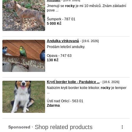
Amstaff
- [29.6. 2026]
Jmenuji se
rocky
je mi 10 měsíců. Znám základní
pove ...
Šumperk - 787 01
5 000 Kč
Andulka vlnkovaná
- [19.6. 2026]
Prodám letošní andulky.
Opava - 747 63
130 Kč
Krytí border kolie - Pardubice ...
- [18.6. 2026]
Nabizim kryti border kolie trikolor.
rocky
je temper
...
Ústí nad Orlicí - 563 01
Zdarma