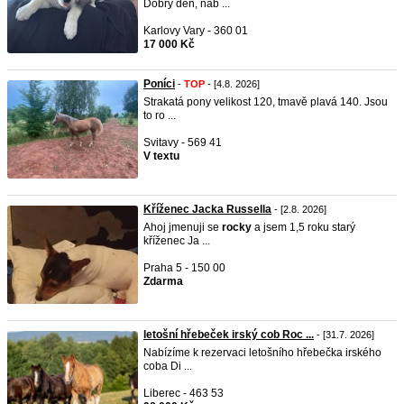
Dobrý den, nab ...
Karlovy Vary - 360 01
17 000 Kč
Poníci
-
TOP
- [4.8. 2026]
Strakatá pony velikost 120, tmavě plavá 140. Jsou
to ro ...
Svitavy - 569 41
V textu
Kříženec Jacka Russella
- [2.8. 2026]
Ahoj jmenuji se
rocky
a jsem 1,5 roku starý
kříženec Ja ...
Praha 5 - 150 00
Zdarma
letošní hřebeček irský cob Roc ...
- [31.7. 2026]
Nabízíme k rezervaci letošního hřebečka irského
coba Di ...
Liberec - 463 53